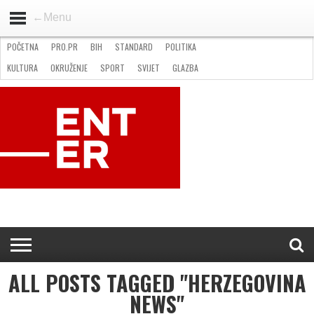
←Menu
POČETNA
PRO.PR
BIH
STANDARD
POLITIKA
HOME
VIJESTI
PRO.PR
STANDARD
POLITIKA
GOSPODARSTVO
OKRUŽENJE
GLAZBA
KULTURA
SPORT
FOTO
KULTURA
OKRUŽENJE
SPORT
SVIJET
GLAZBA
NATJEČAJI
FILMING LOCATION IN BH
KONTAKT
ALL POSTS TAGGED "HERZEGOVINA
NEWS"