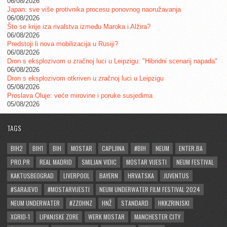
06/08/2026
Japan: sve više protivnika procesu ponovnog naoružavanja
06/08/2026
Što se krije iza rivalstva između Maroka i Alžira?
06/08/2026
Predstoji li nova mobilizacija u Rusiji?
06/08/2026
Dron s eksplozivom u zračnoj luci u Leipzigu: "Hibridni scenarij napada"
06/08/2026
Dron s eksplozivom otkriven u zračnoj luci u Leipzigu
05/08/2026
Proslava Oluje: veće mirovine i poruke susjedima
05/08/2026
TAGS
BIH2
BIH1
BIH
MOSTAR
CAPLJINA
#BIH
NEUM
ENTER.BA
PRO.PR
REAL MADRID
SMILJAN VIDIC
MOSTAR VIJESTI
NEUM FESTIVAL
KAKTUSBEOGRAD
LIVERPOOL
BAYERN
HRVATSKA
JUVENTUS
#SARAJEVO
#MOSTARVIJESTI
NEUM UNDERWATER FILM FESTIVAL 2024
NEUM UNDERWATER
#ZZOHNZ
HNŽ
STANDARD
HKKZRINJSKI
XGRID-1
LIPANJSKE ZORE
WERK MOSTAR
MANCHESTER CITY