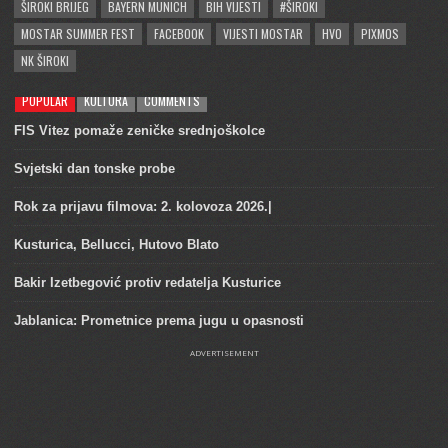
ŠIROKI BRIJEG
BAYERN MUNICH
BIH VIJESTI
#ŠIROKI
MOSTAR SUMMER FEST
FACEBOOK
VIJESTI MOSTAR
HVO
PIXMOS
NK ŠIROKI
POPULAR
KULTURA
COMMENTS
FIS Vitez pomaže zeničke srednjoškolce
Svjetski dan tonske probe
Rok za prijavu filmova: 2. kolovoza 2026.|
Kusturica, Bellucci, Hutovo Blato
Bakir Izetbegović protiv redatelja Kusturice
Jablanica: Prometnice prema jugu u opasnosti
ADVERTISEMENT