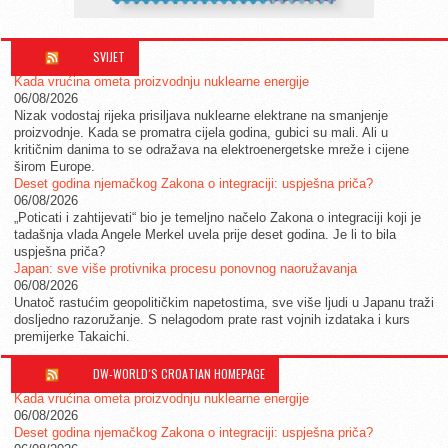
SVIJET
Kada vrućina ometa proizvodnju nuklearne energije
06/08/2026
Nizak vodostaj rijeka prisiljava nuklearne elektrane na smanjenje
proizvodnje. Kada se promatra cijela godina, gubici su mali. Ali u
kritičnim danima to se odražava na elektroenergetske mreže i cijene
širom Europe.
Deset godina njemačkog Zakona o integraciji: uspješna priča?
06/08/2026
„Poticati i zahtijevati“ bio je temeljno načelo Zakona o integraciji koji je
tadašnja vlada Angele Merkel uvela prije deset godina. Je li to bila
uspješna priča?
Japan: sve više protivnika procesu ponovnog naoružavanja
06/08/2026
Unatoč rastućim geopolitičkim napetostima, sve više ljudi u Japanu traži
dosljedno razoružanje. S nelagodom prate rast vojnih izdataka i kurs
premijerke Takaichi.
DW-WORLD´S CROATIAN HOMEPAGE
Kada vrućina ometa proizvodnju nuklearne energije
06/08/2026
Deset godina njemačkog Zakona o integraciji: uspješna priča?