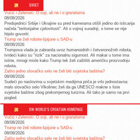
SVIJET
Vučić i Zelenski: O soji, ali ne i o granatama
08/08/2026
Predsjednici Srbije i Ukrajine su pred kamerama otišli jedino do isticanja
načela "teritorijalne cjelovitosti". Ali o vojnoj suradnji, o tome se nije
htjelo govoriti.
Trump ne želi robote-špijune u SAD-u
08/08/2026
Trumpova vlada je zabranila uvoz humanoidnih i četveronožnih robota,
tvrdeći kako su "rizik" za nacionalnu sigurnost. Ali makar u tome ima
istine, mnogi misle kako Trump tek želi zaštititi američku proizvodnju
robota.
Zašto jedno slovačko selo ne želi biti svjetska baština?
08/08/2026
Sudeći po naslovima u svjetskim medijima priča je vrlo jednostavna:
malo slovačko selo Vlkolinec želi da ga UNESCO makne s liste
svjetske baštine zbog prekomjernog turizma. Ali tako je samo na prvi
pogled.
DW-WORLD´S CROATIAN HOMEPAGE
Vučić i Zelenski: O soji, ali ne i o granatama
08/08/2026
Trump ne želi robote-špijune u SAD-u
08/08/2026
Zašto jedno slovačko selo ne želi biti svjetska baština?