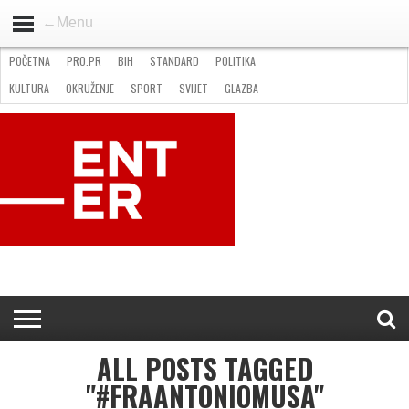
←Menu
POČETNA
PRO.PR
BIH
STANDARD
POLITIKA
HOME
VIJESTI
PRO.PR
STANDARD
POLITIKA
GOSPODARSTVO
OKRUŽENJE
GLAZBA
KULTURA
SPORT
FOTO
KULTURA
OKRUŽENJE
SPORT
SVIJET
GLAZBA
NATJEČAJI
FILMING LOCATION IN BH
KONTAKT
ALL POSTS TAGGED
"#FRAANTONIOMUSA"