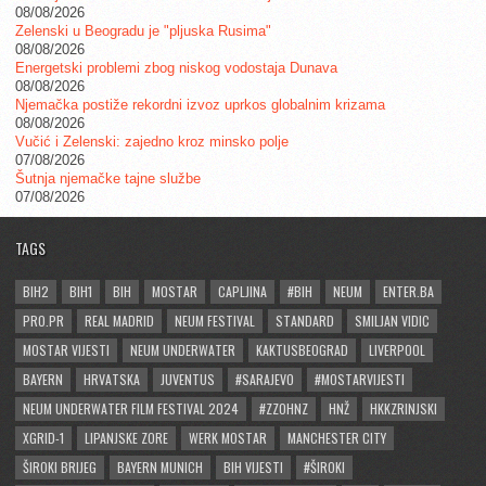
08/08/2026
Zelenski u Beogradu je "pljuska Rusima"
08/08/2026
Energetski problemi zbog niskog vodostaja Dunava
08/08/2026
Njemačka postiže rekordni izvoz uprkos globalnim krizama
08/08/2026
Vučić i Zelenski: zajedno kroz minsko polje
07/08/2026
Šutnja njemačke tajne službe
07/08/2026
TAGS
BIH2
BIH1
BIH
MOSTAR
CAPLJINA
#BIH
NEUM
ENTER.BA
PRO.PR
REAL MADRID
NEUM FESTIVAL
STANDARD
SMILJAN VIDIC
MOSTAR VIJESTI
NEUM UNDERWATER
KAKTUSBEOGRAD
LIVERPOOL
BAYERN
HRVATSKA
JUVENTUS
#SARAJEVO
#MOSTARVIJESTI
NEUM UNDERWATER FILM FESTIVAL 2024
#ZZOHNZ
HNŽ
HKKZRINJSKI
XGRID-1
LIPANJSKE ZORE
WERK MOSTAR
MANCHESTER CITY
ŠIROKI BRIJEG
BAYERN MUNICH
BIH VIJESTI
#ŠIROKI