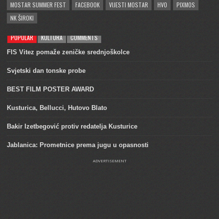
MOSTAR SUMMER FEST
FACEBOOK
VIJESTI MOSTAR
HVO
PIXMOS
NK ŠIROKI
POPULAR
KULTURA
COMMENTS
FIS Vitez pomaže zeničke srednjoškolce
Svjetski dan tonske probe
BEST FILM POSTER AWARD
Kusturica, Bellucci, Hutovo Blato
Bakir Izetbegović protiv redatelja Kusturice
Jablanica: Prometnice prema jugu u opasnosti
ADVERTISEMENT