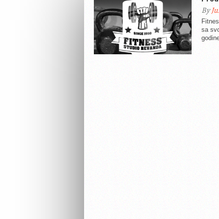
By
Ju
Fitnes
sa sv
godin