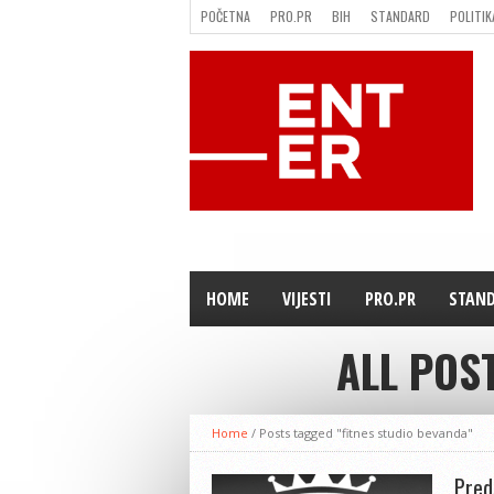
POČETNA
PRO.PR
BIH
STANDARD
POLITIK
FILMING LOCATION IN BH
KONTAKT
HOME
VIJESTI
PRO.PR
STAN
ALL POS
Home
/
Posts tagged "fitnes studio bevanda"
Pred