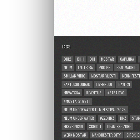
TAGS
BIH2
BIH1
BIH
MOSTAR
CAPLJINA
NEUM
ENTER.BA
PRO.PR
REAL MADRID
SMILJAN VIDIC
MOSTAR VIJESTI
NEUM FESTI
KAKTUSBEOGRAD
LIVERPOOL
BAYERN
HRVATSKA
JUVENTUS
#SARAJEVO
#MOSTARVIJESTI
NEUM UNDERWATER FILM FESTIVAL 2024
NEUM UNDERWATER
#ZZOHNZ
HNŽ
STA
HKKZRINJSKI
XGRID-1
LIPANJSKE ZORE
WERK MOSTAR
MANCHESTER CITY
ŠIROKI B