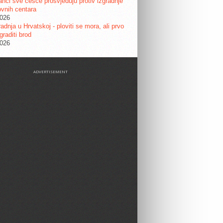
nci sve češće prosvjeduju protiv izgradnje
vnih centara
2026
adnja u Hrvatskoj - ploviti se mora, ali prvo
graditi brod
2026
ADVERTISEMENT