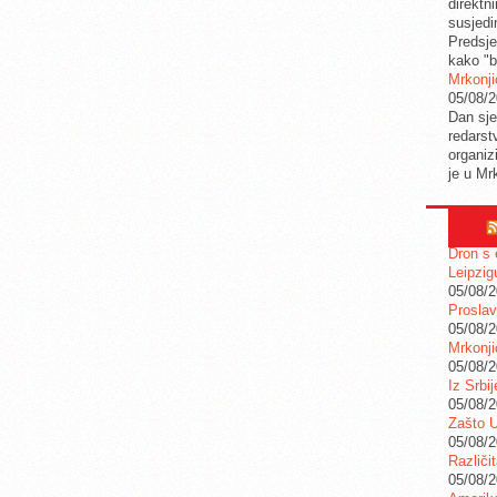
direktn
susjedi
Predsje
kako "b
Mrkonji
05/08/
Dan sje
redarstv
organiz
je u Mr
Dron s 
Leipzig
05/08/
Proslav
05/08/
Mrkonji
05/08/
Iz Srbi
05/08/
Zašto U
05/08/
Različi
05/08/