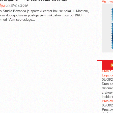
Visit w
lija
on 18/04/2016
s Studio Bevanda je sportski centar koji se nalazi u Mostaru,
ojim dugogodišnjim postojanjem i iskustvom još od 1990.
e nudi Vam sve usluge...
Dron s 
Leipzig
05/08/
Dron za
detonat
zrakopl
inciden
Proslav
05/08/
Proslav