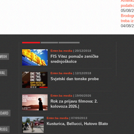
Amerika
podatko
05/08/
Brodogr
treba iz
04/08/
POPULAR
KULTURA
COMMENTS
Enter.ba media
| 20/12/2018
#BIH
FIS Vitez pomaže zeničke
srednjoškolce
VAL
Enter.ba media
| 12/12/2018
Svjetski dan tonske probe
Enter.ba media
| 19/06/2026
Rok za prijavu filmova: 2.
kolovoza 2026.|
NDARD
Enter.ba media
| 07/05/2013
Kusturica, Bellucci, Hutovo Blato
RIJEG