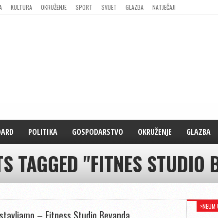
A
KULTURA
OKRUŽENJE
SPORT
SVIJET
GLAZBA
NATJEČAJI
DARD
POLITIKA
GOSPODARSTVO
OKRUŽENJE
GLAZBA
TS TAGGED "FITNES STUDIO 
>NEUM 
stavljamo – Fitness Studio Bevanda