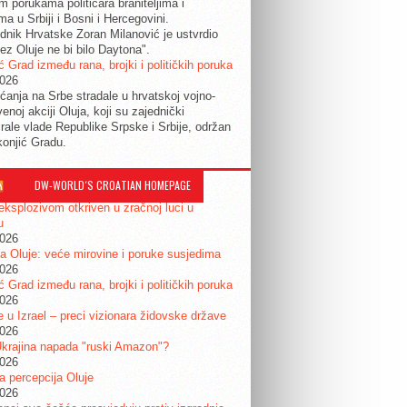
im porukama političara braniteljima i
ma u Srbiji i Bosni i Hercegovini.
dnik Hrvatske Zoran Milanović je ustvrdio
ez Oluje ne bi bilo Daytona".
ć Grad između rana, brojki i političkih poruka
2026
ćanja na Srbe stradale u hrvatskoj vojno-
enoj akciji Oluja, koji su zajednički
irale vlade Republike Srpske i Srbije, održan
konjić Gradu.
DW-WORLD´S CROATIAN HOMEPAGE
eksplozivom otkriven u zračnoj luci u
u
2026
a Oluje: veće mirovine i poruke susjedima
2026
ć Grad između rana, brojki i političkih poruka
2026
je u Izrael – preci vizionara židovske države
2026
krajina napada "ruski Amazon"?
2026
ta percepcija Oluje
2026