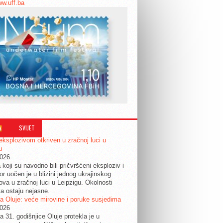
ww.uff.ba
SVIJET
eksplozivom otkriven u zračnoj luci u
u
2026
 koji su navodno bili pričvršćeni eksploziv i
or uočen je u blizini jednog ukrajinskog
ova u zračnoj luci u Leipzigu. Okolnosti
ta ostaju nejasne.
a Oluje: veće mirovine i poruke susjedima
2026
a 31. godišnjice Oluje protekla je u