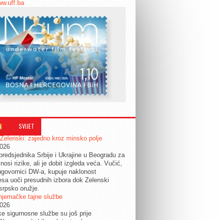
ww.uff.ba
SVIJET
 Zelenski: zajedno kroz minsko polje
2026
predsjednika Srbije i Ukrajine u Beogradu za
nosi rizike, ali je dobit izgleda veća. Vučić,
govornici DW-a, kupuje naklonost
esa uoči presudnih izbora dok Zelenski
srpsko oružje.
njemačke tajne službe
2026
ke sigurnosne službe su još prije