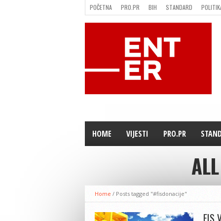
POČETNA
PRO.PR
BIH
STANDARD
POLITIK
FILMING LOCATION IN BH
KONTAKT
HOME
VIJESTI
PRO.PR
STAN
ALL
Home
/
Posts tagged "#fisdonacije"
FIS 