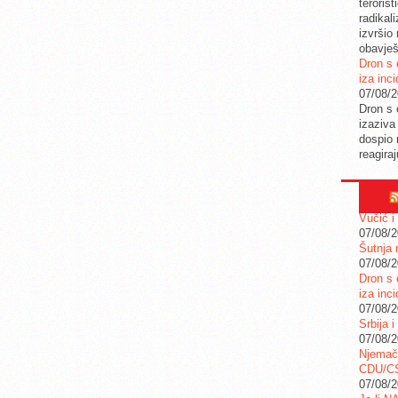
teroris
radikal
izvršio
obavješ
Dron s 
iza inc
07/08/
Dron s 
izaziva
dospio 
reagira
Vučić i
07/08/
Šutnja 
07/08/
Dron s 
iza inc
07/08/
Srbija i
07/08/
Njemač
CDU/C
07/08/