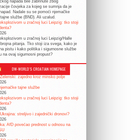
tičkog napada bile zabrinute zbog
izacije čovjeka za kojeg se sumnja da je
 napad. Nadale su se pomoći njemačke
tajne službe (BND). Ali uzalud.
eksplozivom u zračnoj luci Leipzig: tko stoji
identa?
2026
eksplozivom u zračnoj luci Leipzig/Halle
 brojna pitanja. Tko stoji iza svega, kako je
na pistu i kako politika i sigurnosne službe
ju na ovaj sigurnosni propust?
DW-WORLD´S CROATIAN HOMEPAGE
 Zelenski: zajedno kroz minsko polje
2026
njemačke tajne službe
2026
eksplozivom u zračnoj luci Leipzig: tko stoji
identa?
2026
 Ukrajina: streljivo i zajednički dronovi?
2026
ka: AfD povećao prednost u odnosu na
SU
2026