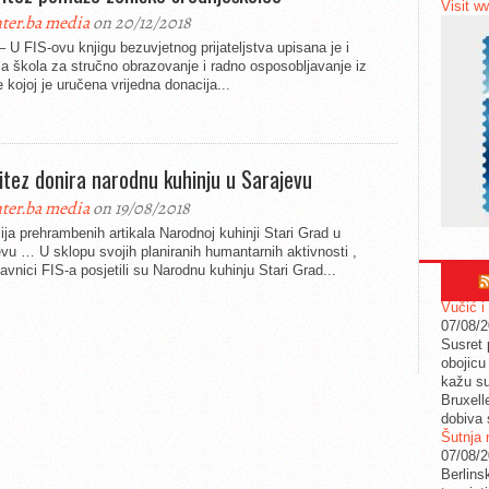
Visit w
ter.ba media
on 20/12/2018
– U FIS-ovu knjigu bezuvjetnog prijateljstva upisana je i
a škola za stručno obrazovanje i radno osposobljavanje iz
 kojoj je uručena vrijedna donacija...
Vitez donira narodnu kuhinju u Sarajevu
ter.ba media
on 19/08/2018
ja prehrambenih artikala Narodnoj kuhinji Stari Grad u
vu … U sklopu svojih planiranih humantarnih aktivnosti ,
avnici FIS-a posjetili su Narodnu kuhinju Stari Grad...
Vučić i
07/08/
Susret 
obojicu 
kažu su
Bruxell
dobiva 
Šutnja 
07/08/
Berlins