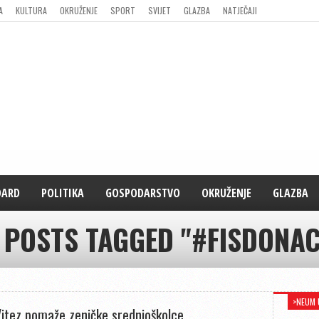
A
KULTURA
OKRUŽENJE
SPORT
SVIJET
GLAZBA
NATJEČAJI
DARD
POLITIKA
GOSPODARSTVO
OKRUŽENJE
GLAZBA
 POSTS TAGGED "#FISDONAC
>NEUM 
Vitez pomaže zeničke srednjoškolce