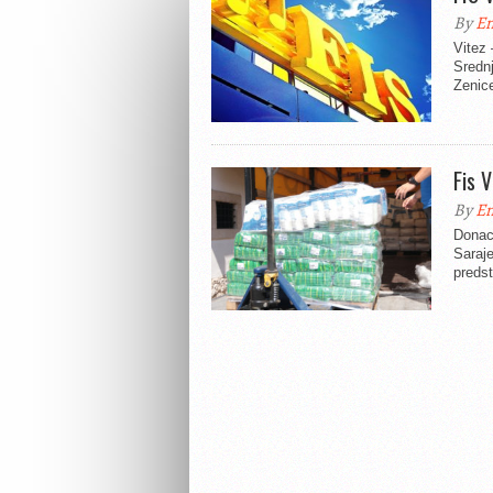
By
En
Vitez 
Srednj
Zenice
Fis 
By
En
Donaci
Saraje
predst