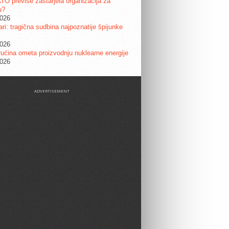
ATO previše zastarjela organizacija za
u?
2026
ri: tragična sudbina najpoznatije špijunke
2026
ućina ometa proizvodnju nuklearne energije
2026
ADVERTISEMENT