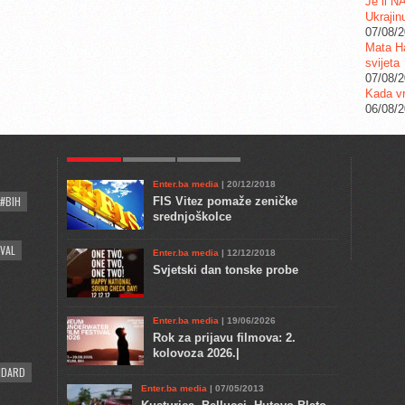
Je li N
Ukrajin
07/08/
Mata Ha
svijeta
07/08/
Kada vr
06/08/
POPULAR
KULTURA
COMMENTS
Enter.ba media
| 20/12/2018
#BIH
FIS Vitez pomaže zeničke
srednjoškolce
VAL
Enter.ba media
| 12/12/2018
Svjetski dan tonske probe
Enter.ba media
| 19/06/2026
Rok za prijavu filmova: 2.
kolovoza 2026.|
NDARD
Enter.ba media
| 07/05/2013