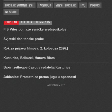
MOSTAR SUMMER FEST
FACEBOOK
VIJESTI MOSTAR
HVO
PIXMOS
NK ŠIROKI
POPULAR
KULTURA
COMMENTS
FIS Vitez pomaže zeničke srednjoškolce
Svjetski dan tonske probe
Rok za prijavu filmova: 2. kolovoza 2026.|
Kusturica, Bellucci, Hutovo Blato
Bakir Izetbegović protiv redatelja Kusturice
Jablanica: Prometnice prema jugu u opasnosti
ADVERTISEMENT