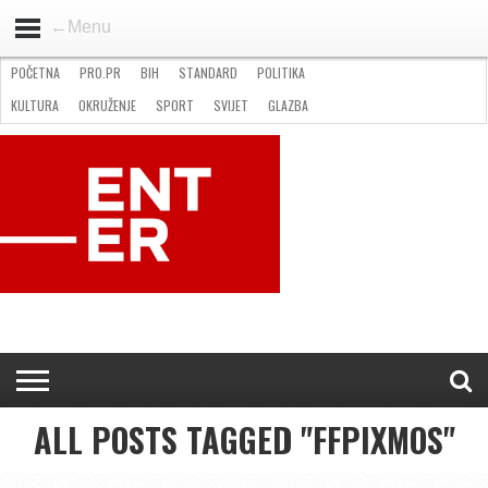
←Menu
POČETNA
PRO.PR
BIH
STANDARD
POLITIKA
HOME
VIJESTI
PRO.PR
STANDARD
POLITIKA
GOSPODARSTVO
OKRUŽENJE
GLAZBA
KULTURA
SPORT
FOTO
KULTURA
OKRUŽENJE
SPORT
SVIJET
GLAZBA
NATJEČAJI
FILMING LOCATION IN BH
KONTAKT
ALL POSTS TAGGED "FFPIXMOS"