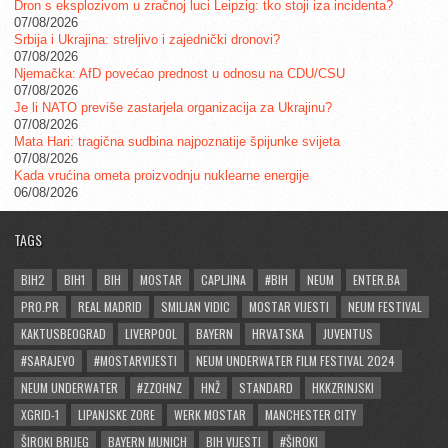
Dron s eksplozivom u zračnoj luci Leipzig: tko stoji iza incidenta?
07/08/2026
Srbija i Ukrajina: streljivo i zajednički dronovi?
07/08/2026
Njemačka: AfD povećao prednost u odnosu na CDU/CSU
07/08/2026
Je li NATO previše zastarjela organizacija za Ukrajinu?
07/08/2026
Mata Hari: tragična sudbina najpoznatije špijunke svijeta
07/08/2026
Kada vrućina ometa proizvodnju nuklearne energije
06/08/2026
TAGS
BIH2
BIH1
BIH
MOSTAR
CAPLJINA
#BIH
NEUM
ENTER.BA
PRO.PR
REAL MADRID
SMILJAN VIDIC
MOSTAR VIJESTI
NEUM FESTIVAL
KAKTUSBEOGRAD
LIVERPOOL
BAYERN
HRVATSKA
JUVENTUS
#SARAJEVO
#MOSTARVIJESTI
NEUM UNDERWATER FILM FESTIVAL 2024
NEUM UNDERWATER
#ZZOHNZ
HNŽ
STANDARD
HKKZRINJSKI
XGRID-1
LIPANJSKE ZORE
WERK MOSTAR
MANCHESTER CITY
ŠIROKI BRIJEG
BAYERN MUNICH
BIH VIJESTI
#ŠIROKI