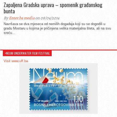
Zapaljena Gradska uprava – spomenik građanskog
bunta
By
Enter.ba media
on 08/04/2014
Navršava se dva mjeseca od nemilih događaja koji su se dogodili u
gradu Mostaru u kojima je pričinjena velika materijalna šteta, ali na svu
sreću...
>NEUM UNDERWATER FILM FESTIVAL
Visit www.uff.ba