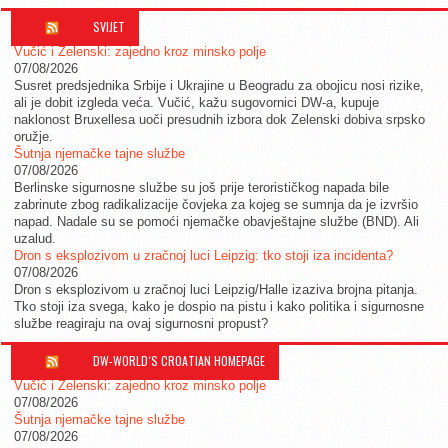
SVIJET
Vučić i Zelenski: zajedno kroz minsko polje
07/08/2026
Susret predsjednika Srbije i Ukrajine u Beogradu za obojicu nosi rizike,
ali je dobit izgleda veća. Vučić, kažu sugovornici DW-a, kupuje
naklonost Bruxellesa uoči presudnih izbora dok Zelenski dobiva srpsko
oružje.
Šutnja njemačke tajne službe
07/08/2026
Berlinske sigurnosne službe su još prije terorističkog napada bile
zabrinute zbog radikalizacije čovjeka za kojeg se sumnja da je izvršio
napad. Nadale su se pomoći njemačke obavještajne službe (BND). Ali
uzalud.
Dron s eksplozivom u zračnoj luci Leipzig: tko stoji iza incidenta?
07/08/2026
Dron s eksplozivom u zračnoj luci Leipzig/Halle izaziva brojna pitanja.
Tko stoji iza svega, kako je dospio na pistu i kako politika i sigurnosne
službe reagiraju na ovaj sigurnosni propust?
DW-WORLD´S CROATIAN HOMEPAGE
Vučić i Zelenski: zajedno kroz minsko polje
07/08/2026
Šutnja njemačke tajne službe
07/08/2026