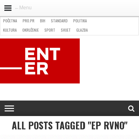
←Menu
POČETNA
PRO.PR
BIH
STANDARD
POLITIKA
HOME
VIJESTI
PRO.PR
STANDARD
POLITIKA
GOSPODARSTVO
OKRUŽENJE
GLAZBA
KULTURA
SPORT
FOTO
KULTURA
OKRUŽENJE
SPORT
SVIJET
GLAZBA
NATJEČAJI
FILMING LOCATION IN BH
KONTAKT
ALL POSTS TAGGED "EP RVNO"