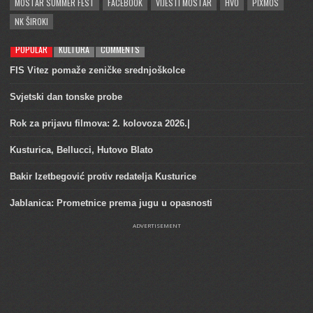
MOSTAR SUMMER FEST
FACEBOOK
VIJESTI MOSTAR
HVO
PIXMOS
NK ŠIROKI
POPULAR
KULTURA
COMMENTS
FIS Vitez pomaže zeničke srednjoškolce
Svjetski dan tonske probe
Rok za prijavu filmova: 2. kolovoza 2026.|
Kusturica, Bellucci, Hutovo Blato
Bakir Izetbegović protiv redatelja Kusturice
Jablanica: Prometnice prema jugu u opasnosti
ADVERTISEMENT