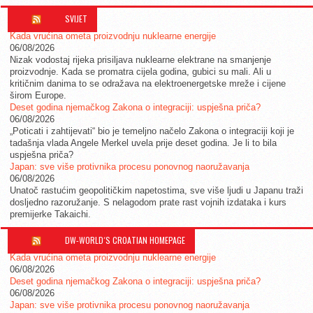
SVIJET
Kada vrućina ometa proizvodnju nuklearne energije
06/08/2026
Nizak vodostaj rijeka prisiljava nuklearne elektrane na smanjenje
proizvodnje. Kada se promatra cijela godina, gubici su mali. Ali u
kritičnim danima to se odražava na elektroenergetske mreže i cijene
širom Europe.
Deset godina njemačkog Zakona o integraciji: uspješna priča?
06/08/2026
„Poticati i zahtijevati“ bio je temeljno načelo Zakona o integraciji koji je
tadašnja vlada Angele Merkel uvela prije deset godina. Je li to bila
uspješna priča?
Japan: sve više protivnika procesu ponovnog naoružavanja
06/08/2026
Unatoč rastućim geopolitičkim napetostima, sve više ljudi u Japanu traži
dosljedno razoružanje. S nelagodom prate rast vojnih izdataka i kurs
premijerke Takaichi.
DW-WORLD´S CROATIAN HOMEPAGE
Kada vrućina ometa proizvodnju nuklearne energije
06/08/2026
Deset godina njemačkog Zakona o integraciji: uspješna priča?
06/08/2026
Japan: sve više protivnika procesu ponovnog naoružavanja