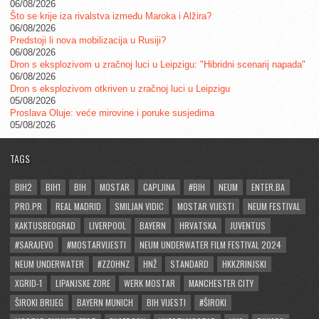
06/08/2026
Što se krije iza rivalstva između Maroka i Alžira?
06/08/2026
Predstoji li nova mobilizacija u Rusiji?
06/08/2026
Dron s eksplozivom u zračnoj luci u Leipzigu: "Hibridni scenarij napada"
06/08/2026
Dron s eksplozivom otkriven u zračnoj luci u Leipzigu
05/08/2026
Proslava Oluje: veće mirovine i poruke susjedima
05/08/2026
TAGS
BIH2
BIH1
BIH
MOSTAR
CAPLJINA
#BIH
NEUM
ENTER.BA
PRO.PR
REAL MADRID
SMILJAN VIDIC
MOSTAR VIJESTI
NEUM FESTIVAL
KAKTUSBEOGRAD
LIVERPOOL
BAYERN
HRVATSKA
JUVENTUS
#SARAJEVO
#MOSTARVIJESTI
NEUM UNDERWATER FILM FESTIVAL 2024
NEUM UNDERWATER
#ZZOHNZ
HNŽ
STANDARD
HKKZRINJSKI
XGRID-1
LIPANJSKE ZORE
WERK MOSTAR
MANCHESTER CITY
ŠIROKI BRIJEG
BAYERN MUNICH
BIH VIJESTI
#ŠIROKI