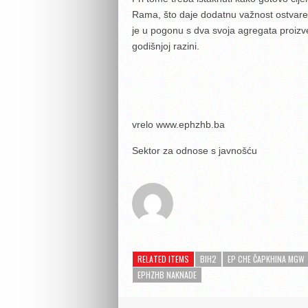
Rama, što daje dodatnu važnost ostvar
je u pogonu s dva svoja agregata proizv
godišnjoj razini.
vrelo www.ephzhb.ba
Sektor za odnose s javnošću
RELATED ITEMS
BIH2
EP CHE ČAPKHINA MGW
EPHZHB NAKNADE