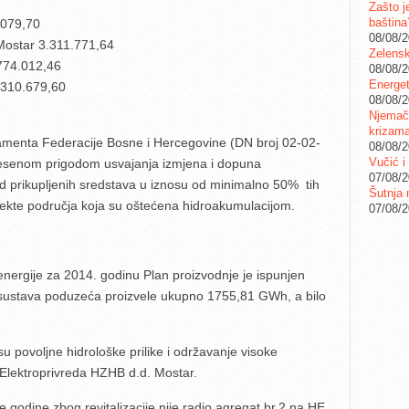
Zašto j
baština
079,70
08/08/
ostar 3.311.771,64
Zelensk
774.012,46
08/08/
Energet
.310.679,60
08/08/
Njemačk
krizam
amenta Federacije Bosne i Hercegovine (DN broj 02-02-
08/08/
Vučić i
nesenom prigodom usvajanja izmjena i dopuna
07/08/
prikupljenih sredstava u iznosu od minimalno 50% tih
Šutnja 
ojekte područja koja su oštećena hidroakumulacijom.
07/08/
 energije za 2014. godinu Plan proizvodnje je ispunjen
 sustava poduzeća proizvele ukupno 1755,81 GWh, a bilo
u povoljne hidrološke prilike i održavanje visoke
Elektroprivreda HZHB d.d. Mostar.
le godine zbog revitalizacije nije radio agregat br.2 na HE