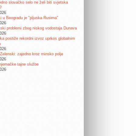
edno slovačko selo ne želi biti svjetska
?
2026
i u Beogradu je "pljuska Rusima"
2026
ski problemi zbog niskog vodostaja Dunava
2026
a postiže rekordni izvoz uprkos globalnim
a
2026
 Zelenski: zajedno kroz minsko polje
2026
njemačke tajne službe
2026