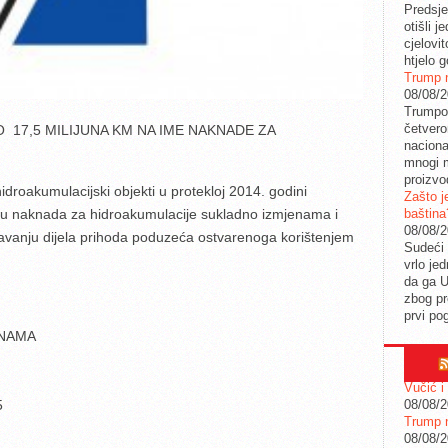
Predsje
otišli j
cjelovit
htjelo g
Trump n
08/08/
Trumpov
četvero
 17,5 MILIJUNA KM NA IME NAKNADE ZA
naciona
mnogi m
proizvo
roakumulacijski objekti u protekloj 2014. godini
Zašto j
ju naknada za hidroakumulacije sukladno izmjenama i
baština
08/08/
vanju dijela prihoda poduzeća ostvarenoga korištenjem
Sudeći 
vrlo je
da ga 
zbog pr
prvi po
INAMA
Vučić i
5
08/08/
Trump n
08/08/