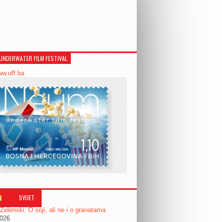
UNDERWATER FILM FESTIVAL
ww.uff.ba
SVIJET
 Zelenski: O soji, ali ne i o granatama
2026