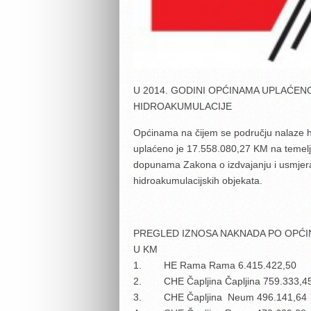
U 2014. GODINI OPĆINAMA UPLAĆENO
HIDROAKUMULACIJE
Općinama na čijem se području nalaze hid
uplaćeno je 17.558.080,27 KM na temel
dopunama Zakona o izdvajanju i usmjera
hidroakumulacijskih objekata.
PREGLED IZNOSA NAKNADA PO OPĆ
U KM
1. HE Rama Rama 6.415.422,50
2. CHE Čapljina Čapljina 759.333,4
3. CHE Čapljina Neum 496.141,64