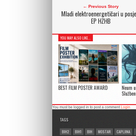
← Previous Story
Mladi elektroenergetičari u posje
EP HZHB
YOU MAY ALSO LIKE...
BEST FILM POSTER AWARD
Neum u
Služben
You must be logged in to post a comment
Login
TAGS
BIH2
BIH1
BIH
MOSTAR
CAPLJINA