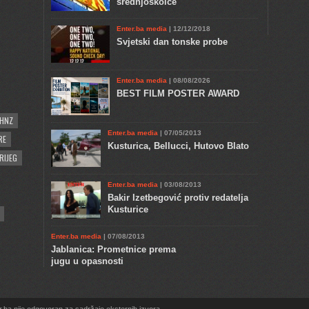
srednjoškolce
Enter.ba media
| 12/12/2018
Svjetski dan tonske probe
Enter.ba media
| 08/08/2026
BEST FILM POSTER AWARD
HNZ
Enter.ba media
| 07/05/2013
RE
Kusturica, Bellucci, Hutovo Blato
RIJEG
Enter.ba media
| 03/08/2013
Bakir Izetbegović protiv redatelja
Kusturice
Enter.ba media
| 07/08/2013
Jablanica: Prometnice prema
jugu u opasnosti
.ba nije odgovoran za sadržaje eksternih izvora.