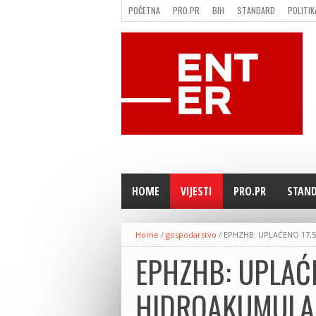
POČETNA
PRO.PR
BIH
STANDARD
POLITIK
FILMING LOCATION IN BH
KONTAKT
HOME
VIJESTI
PRO.PR
STAN
Home
/
gospodarstvo
/
EPHZHB: UPLAĆENO 17,5
EPHZHB: UPLAĆE
HIDROAKUMULAC