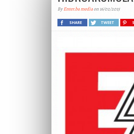
By
Enter.ba media
on 16/02/2015
SHARE
TWEET