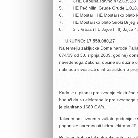
4. CHE Čapljina Ravno 472.639,28
5. HE Peć Mlini Grude Grude 1.018.
6. HE Mostar i HE Mostarsko blato M
7. HE Mostarsko blato Široki Brijeg 
8. Sliv Vrbas (HE Jajce I i II) Jajce 4
UKUPNO: 17.558.080,27
Na temelju zaključka Doma naroda Parl
874/09 od 30. srpnja 2009. godine) do
navedenoga Zakona, općine su dužne od 
naknada investirati u infrastrukturne pr
Kada je u pitanju proizvodnja električne
budući da su elektrane iz proizvodnoga
je planirano 1680 GWh.
Takvom pozitivnom rezultatu pridonijele s
pogonske spremnosti hidroelektrana JP 
Pri tome treba istaknuti kako gotovo cije