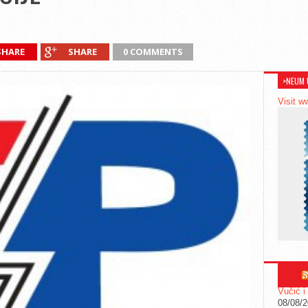
SHARE
SHARE
0 COMMENTS
>NEUM 
Visit w
Vučić i
08/08/