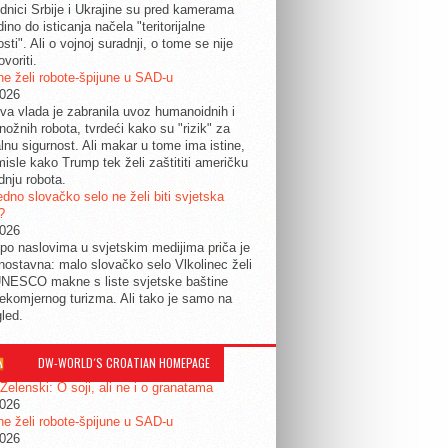
dnici Srbije i Ukrajine su pred kamerama
edino do isticanja načela "teritorijalne
osti". Ali o vojnoj suradnji, o tome se nije
ovoriti.
e želi robote-špijune u SAD-u
2026
a vlada je zabranila uvoz humanoidnih i
nožnih robota, tvrdeći kako su "rizik" za
lnu sigurnost. Ali makar u tome ima istine,
isle kako Trump tek želi zaštititi američku
dnju robota.
edno slovačko selo ne želi biti svjetska
?
2026
po naslovima u svjetskim medijima priča je
dnostavna: malo slovačko selo Vlkolinec želi
UNESCO makne s liste svjetske baštine
ekomjernog turizma. Ali tako je samo na
gled.
DW-WORLD´S CROATIAN HOMEPAGE
 Zelenski: O soji, ali ne i o granatama
2026
e želi robote-špijune u SAD-u
2026