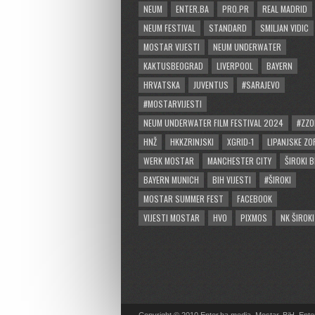
NEUM
ENTER.BA
PRO.PR
REAL MADRID
NEUM FESTIVAL
STANDARD
SMILJAN VIDIC
MOSTAR VIJESTI
NEUM UNDERWATER
KAKTUSBEOGRAD
LIVERPOOL
BAYERN
HRVATSKA
JUVENTUS
#SARAJEVO
#MOSTARVIJESTI
NEUM UNDERWATER FILM FESTIVAL 2024
#ZZO
HNŽ
HKKZRINJSKI
XGRID-1
LIPANJSKE ZO
WERK MOSTAR
MANCHESTER CITY
ŠIROKI B
BAYERN MUNICH
BIH VIJESTI
#ŠIROKI
MOSTAR SUMMER FEST
FACEBOOK
VIJESTI MOSTAR
HVO
PIXMOS
NK ŠIROKI
Copyright © 2010 Enter.ba media, Mostar, BiH. Enter