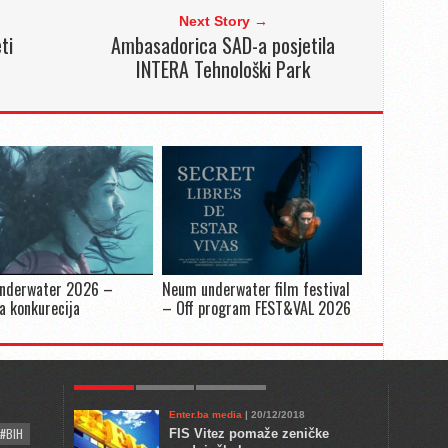
Next Story →
ti
Ambasadorica SAD-a posjetila
INTERA Tehnološki Park
nderwater 2026 –
Neum underwater film festival
a konkurecija
– Off program FEST&VAL 2026
POPULAR
KULTURA
COMMENTS
Enter.ba media
| 20/12/2018
#BIH
FIS Vitez pomaže zeničke