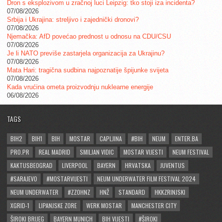
Dron s eksplozivom u zračnoj luci Leipzig: tko stoji iza incidenta?
07/08/2026
Srbija i Ukrajina: streljivo i zajednički dronovi?
07/08/2026
Njemačka: AfD povećao prednost u odnosu na CDU/CSU
07/08/2026
Je li NATO previše zastarjela organizacija za Ukrajinu?
07/08/2026
Mata Hari: tragična sudbina najpoznatije špijunke svijeta
07/08/2026
Kada vrućina ometa proizvodnju nuklearne energije
06/08/2026
TAGS
BIH2
BIH1
BIH
MOSTAR
CAPLJINA
#BIH
NEUM
ENTER.BA
PRO.PR
REAL MADRID
SMILJAN VIDIC
MOSTAR VIJESTI
NEUM FESTIVAL
KAKTUSBEOGRAD
LIVERPOOL
BAYERN
HRVATSKA
JUVENTUS
#SARAJEVO
#MOSTARVIJESTI
NEUM UNDERWATER FILM FESTIVAL 2024
NEUM UNDERWATER
#ZZOHNZ
HNŽ
STANDARD
HKKZRINJSKI
XGRID-1
LIPANJSKE ZORE
WERK MOSTAR
MANCHESTER CITY
ŠIROKI BRIJEG
BAYERN MUNICH
BIH VIJESTI
#ŠIROKI