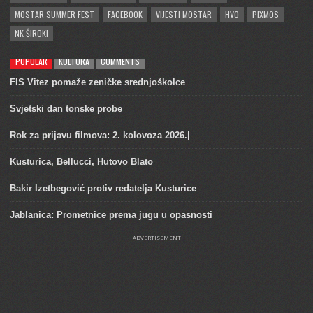
MOSTAR SUMMER FEST
FACEBOOK
VIJESTI MOSTAR
HVO
PIXMOS
NK ŠIROKI
POPULAR
KULTURA
COMMENTS
FIS Vitez pomaže zeničke srednjoškolce
Svjetski dan tonske probe
Rok za prijavu filmova: 2. kolovoza 2026.|
Kusturica, Bellucci, Hutovo Blato
Bakir Izetbegović protiv redatelja Kusturice
Jablanica: Prometnice prema jugu u opasnosti
ADVERTISEMENT