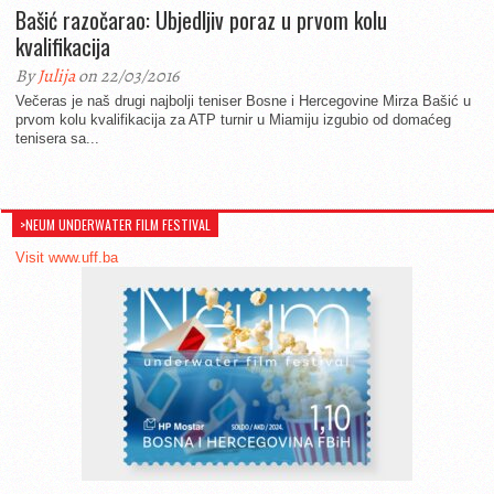
Bašić razočarao: Ubjedljiv poraz u prvom kolu
kvalifikacija
By
Julija
on 22/03/2016
Večeras je naš drugi najbolji teniser Bosne i Hercegovine Mirza Bašić u
prvom kolu kvalifikacija za ATP turnir u Miamiju izgubio od domaćeg
tenisera sa...
>NEUM UNDERWATER FILM FESTIVAL
Visit www.uff.ba