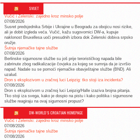
SVIJET
Vučić i Zelenski: zajedno kroz minsko polje
07/08/2026
Susret predsjednika Srbije i Ukrajine u Beogradu za obojicu nosi rizike,
ali je dobit izgleda veća. Vučić, kažu sugovornici DW-a, kupuje
naklonost Bruxellesa uoči presudnih izbora dok Zelenski dobiva srpsko
oružje.
Šutnja njemačke tajne službe
07/08/2026
Berlinske sigurnosne službe su još prije terorističkog napada bile
zabrinute zbog radikalizacije čovjeka za kojeg se sumnja da je izvršio
napad. Nadale su se pomoći njemačke obavještajne službe (BND). Ali
uzalud.
Dron s eksplozivom u zračnoj luci Leipzig: tko stoji iza incidenta?
07/08/2026
Dron s eksplozivom u zračnoj luci Leipzig/Halle izaziva brojna pitanja.
Tko stoji iza svega, kako je dospio na pistu i kako politika i sigurnosne
službe reagiraju na ovaj sigurnosni propust?
DW-WORLD´S CROATIAN HOMEPAGE
Vučić i Zelenski: zajedno kroz minsko polje
07/08/2026
Šutnja njemačke tajne službe
07/08/2026