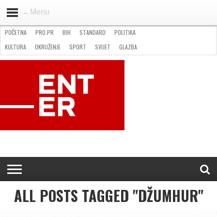
←Menu
POČETNA
PRO.PR
BIH
STANDARD
POLITIKA
HOME
VIJESTI
PRO.PR
STANDARD
POLITIKA
GOSPODARSTVO
OKRUŽENJE
GLAZBA
KULTURA
SPORT
FOTO
KULTURA
OKRUŽENJE
SPORT
SVIJET
GLAZBA
NATJEČAJI
FILMING LOCATION IN BH
KONTAKT
ALL POSTS TAGGED "DŽUMHUR"