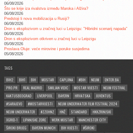
06/08/2026
Što se krije iza rivalstva između Maroka i Alžira?
06/08/2026
Predstoji li nova mobilizacija u Rusiji?
06/08/2026
Dron s eksplozivom u zračnoj luci u Leipzigu: "Hibridni scenarij napada"
06/08/2026
Dron s eksplozivom otkriven u zračnoj luci u Leipzigu
05/08/2026
Proslava Oluje: veće mirovine i poruke susjedima
05/08/2026
TAGS
BIH2
BIH1
BIH
MOSTAR
CAPLJINA
#BIH
NEUM
ENTER.BA
PRO.PR
REAL MADRID
SMILJAN VIDIC
MOSTAR VIJESTI
NEUM FESTIVAL
KAKTUSBEOGRAD
LIVERPOOL
BAYERN
HRVATSKA
JUVENTUS
#SARAJEVO
#MOSTARVIJESTI
NEUM UNDERWATER FILM FESTIVAL 2024
NEUM UNDERWATER
#ZZOHNZ
HNŽ
STANDARD
HKKZRINJSKI
XGRID-1
LIPANJSKE ZORE
WERK MOSTAR
MANCHESTER CITY
ŠIROKI BRIJEG
BAYERN MUNICH
BIH VIJESTI
#ŠIROKI