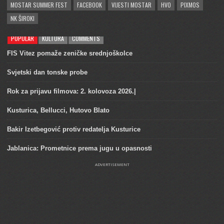
MOSTAR SUMMER FEST
FACEBOOK
VIJESTI MOSTAR
HVO
PIXMOS
NK ŠIROKI
POPULAR
KULTURA
COMMENTS
FIS Vitez pomaže zeničke srednjoškolce
Svjetski dan tonske probe
Rok za prijavu filmova: 2. kolovoza 2026.|
Kusturica, Bellucci, Hutovo Blato
Bakir Izetbegović protiv redatelja Kusturice
Jablanica: Prometnice prema jugu u opasnosti
ADVERTISEMENT