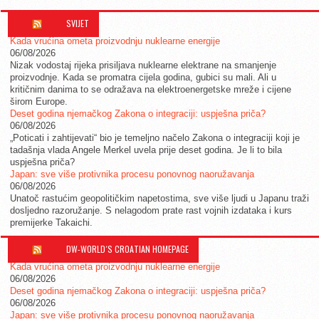
SVIJET
Kada vrućina ometa proizvodnju nuklearne energije
06/08/2026
Nizak vodostaj rijeka prisiljava nuklearne elektrane na smanjenje
proizvodnje. Kada se promatra cijela godina, gubici su mali. Ali u
kritičnim danima to se odražava na elektroenergetske mreže i cijene
širom Europe.
Deset godina njemačkog Zakona o integraciji: uspješna priča?
06/08/2026
„Poticati i zahtijevati“ bio je temeljno načelo Zakona o integraciji koji je
tadašnja vlada Angele Merkel uvela prije deset godina. Je li to bila
uspješna priča?
Japan: sve više protivnika procesu ponovnog naoružavanja
06/08/2026
Unatoč rastućim geopolitičkim napetostima, sve više ljudi u Japanu traži
dosljedno razoružanje. S nelagodom prate rast vojnih izdataka i kurs
premijerke Takaichi.
DW-WORLD´S CROATIAN HOMEPAGE
Kada vrućina ometa proizvodnju nuklearne energije
06/08/2026
Deset godina njemačkog Zakona o integraciji: uspješna priča?
06/08/2026
Japan: sve više protivnika procesu ponovnog naoružavanja