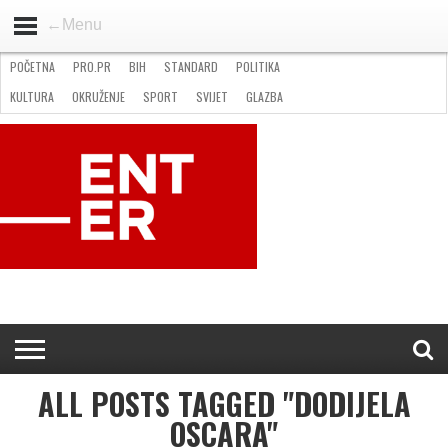
←Menu
POČETNA
PRO.PR
BIH
STANDARD
POLITIKA
HOME
VIJESTI
PRO.PR
STANDARD
POLITIKA
GOSPODARSTVO
OKRUŽENJE
GLAZBA
KULTURA
SPORT
FOTO
KULTURA
OKRUŽENJE
SPORT
SVIJET
GLAZBA
NATJEČAJI
FILMING LOCATION IN BH
KONTAKT
ALL POSTS TAGGED "DODIJELA
OSCARA"