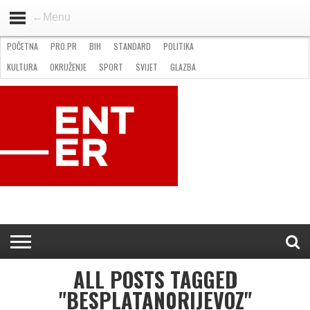
←Menu
POČETNA
PRO.PR
BIH
STANDARD
POLITIKA
HOME
VIJESTI
PRO.PR
STANDARD
POLITIKA
GOSPODARSTVO
OKRUŽENJE
GLAZBA
KULTURA
SPORT
FOTO
KULTURA
OKRUŽENJE
SPORT
SVIJET
GLAZBA
NATJEČAJI
FILMING LOCATION IN BH
KONTAKT
ALL POSTS TAGGED
"BESPLATAN0RIJEVOZ"