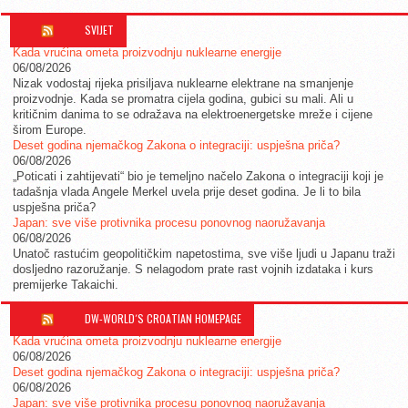
SVIJET
Kada vrućina ometa proizvodnju nuklearne energije
06/08/2026
Nizak vodostaj rijeka prisiljava nuklearne elektrane na smanjenje
proizvodnje. Kada se promatra cijela godina, gubici su mali. Ali u
kritičnim danima to se odražava na elektroenergetske mreže i cijene
širom Europe.
Deset godina njemačkog Zakona o integraciji: uspješna priča?
06/08/2026
„Poticati i zahtijevati“ bio je temeljno načelo Zakona o integraciji koji je
tadašnja vlada Angele Merkel uvela prije deset godina. Je li to bila
uspješna priča?
Japan: sve više protivnika procesu ponovnog naoružavanja
06/08/2026
Unatoč rastućim geopolitičkim napetostima, sve više ljudi u Japanu traži
dosljedno razoružanje. S nelagodom prate rast vojnih izdataka i kurs
premijerke Takaichi.
DW-WORLD´S CROATIAN HOMEPAGE
Kada vrućina ometa proizvodnju nuklearne energije
06/08/2026
Deset godina njemačkog Zakona o integraciji: uspješna priča?
06/08/2026
Japan: sve više protivnika procesu ponovnog naoružavanja