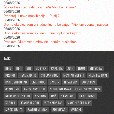
06/08/2026
Što se krije iza rivalstva između Maroka i Alžira?
06/08/2026
Predstoji li nova mobilizacija u Rusiji?
06/08/2026
Dron s eksplozivom u zračnoj luci u Leipzigu: "Hibridni scenarij napada"
06/08/2026
Dron s eksplozivom otkriven u zračnoj luci u Leipzigu
05/08/2026
Proslava Oluje: veće mirovine i poruke susjedima
05/08/2026
TAGS
BIH2
BIH1
BIH
MOSTAR
CAPLJINA
#BIH
NEUM
ENTER.BA
PRO.PR
REAL MADRID
SMILJAN VIDIC
MOSTAR VIJESTI
NEUM FESTIVAL
KAKTUSBEOGRAD
LIVERPOOL
BAYERN
HRVATSKA
JUVENTUS
#SARAJEVO
#MOSTARVIJESTI
NEUM UNDERWATER FILM FESTIVAL 2024
NEUM UNDERWATER
#ZZOHNZ
HNŽ
STANDARD
HKKZRINJSKI
XGRID-1
LIPANJSKE ZORE
WERK MOSTAR
MANCHESTER CITY
ŠIROKI BRIJEG
BAYERN MUNICH
BIH VIJESTI
#ŠIROKI