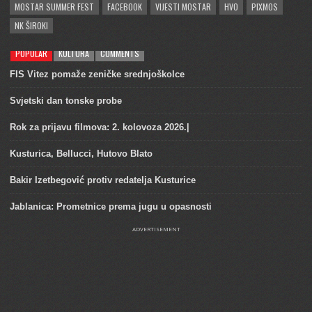
MOSTAR SUMMER FEST
FACEBOOK
VIJESTI MOSTAR
HVO
PIXMOS
NK ŠIROKI
POPULAR
KULTURA
COMMENTS
FIS Vitez pomaže zeničke srednjoškolce
Svjetski dan tonske probe
Rok za prijavu filmova: 2. kolovoza 2026.|
Kusturica, Bellucci, Hutovo Blato
Bakir Izetbegović protiv redatelja Kusturice
Jablanica: Prometnice prema jugu u opasnosti
ADVERTISEMENT