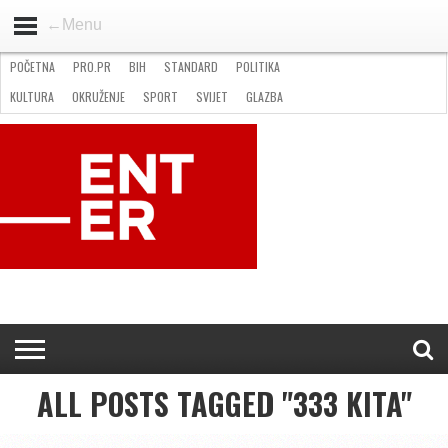
←Menu
POČETNA
PRO.PR
BIH
STANDARD
POLITIKA
HOME
VIJESTI
PRO.PR
STANDARD
POLITIKA
GOSPODARSTVO
OKRUŽENJE
GLAZBA
KULTURA
SPORT
FOTO
KULTURA
OKRUŽENJE
SPORT
SVIJET
GLAZBA
NATJEČAJI
FILMING LOCATION IN BH
KONTAKT
ALL POSTS TAGGED "333 KITA"