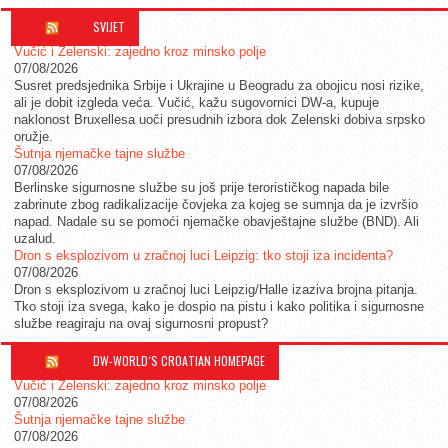
SVIJET
Vučić i Zelenski: zajedno kroz minsko polje
07/08/2026
Susret predsjednika Srbije i Ukrajine u Beogradu za obojicu nosi rizike,
ali je dobit izgleda veća. Vučić, kažu sugovornici DW-a, kupuje
naklonost Bruxellesa uoči presudnih izbora dok Zelenski dobiva srpsko
oružje.
Šutnja njemačke tajne službe
07/08/2026
Berlinske sigurnosne službe su još prije terorističkog napada bile
zabrinute zbog radikalizacije čovjeka za kojeg se sumnja da je izvršio
napad. Nadale su se pomoći njemačke obavještajne službe (BND). Ali
uzalud.
Dron s eksplozivom u zračnoj luci Leipzig: tko stoji iza incidenta?
07/08/2026
Dron s eksplozivom u zračnoj luci Leipzig/Halle izaziva brojna pitanja.
Tko stoji iza svega, kako je dospio na pistu i kako politika i sigurnosne
službe reagiraju na ovaj sigurnosni propust?
DW-WORLD´S CROATIAN HOMEPAGE
Vučić i Zelenski: zajedno kroz minsko polje
07/08/2026
Šutnja njemačke tajne službe
07/08/2026