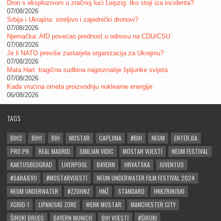
Dron s eksplozivom u zračnoj luci Leipzig: tko stoji iza incidenta?
07/08/2026
Srbija i Ukrajina: streljivo i zajednički dronovi?
07/08/2026
Njemačka: AfD povećao prednost u odnosu na CDU/CSU
07/08/2026
Je li NATO previše zastarjela organizacija za Ukrajinu?
07/08/2026
Mata Hari: tragična sudbina najpoznatije špijunke svijeta
07/08/2026
Kada vrućina ometa proizvodnju nuklearne energije
06/08/2026
TAGS
BIH2
BIH1
BIH
MOSTAR
CAPLJINA
#BIH
NEUM
ENTER.BA
PRO.PR
REAL MADRID
SMILJAN VIDIC
MOSTAR VIJESTI
NEUM FESTIVAL
KAKTUSBEOGRAD
LIVERPOOL
BAYERN
HRVATSKA
JUVENTUS
#SARAJEVO
#MOSTARVIJESTI
NEUM UNDERWATER FILM FESTIVAL 2024
NEUM UNDERWATER
#ZZOHNZ
HNŽ
STANDARD
HKKZRINJSKI
XGRID-1
LIPANJSKE ZORE
WERK MOSTAR
MANCHESTER CITY
ŠIROKI BRIJEG
BAYERN MUNICH
BIH VIJESTI
#ŠIROKI