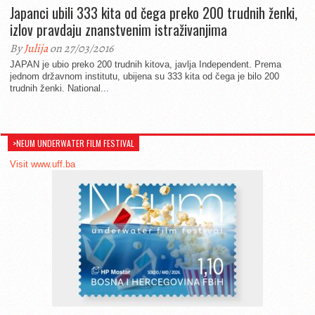
Japanci ubili 333 kita od čega preko 200 trudnih ženki,
izlov pravdaju znanstvenim istraživanjima
By
Julija
on 27/03/2016
JAPAN je ubio preko 200 trudnih kitova, javlja Independent. Prema
jednom državnom institutu, ubijena su 333 kita od čega je bilo 200
trudnih ženki. National...
>NEUM UNDERWATER FILM FESTIVAL
Visit www.uff.ba