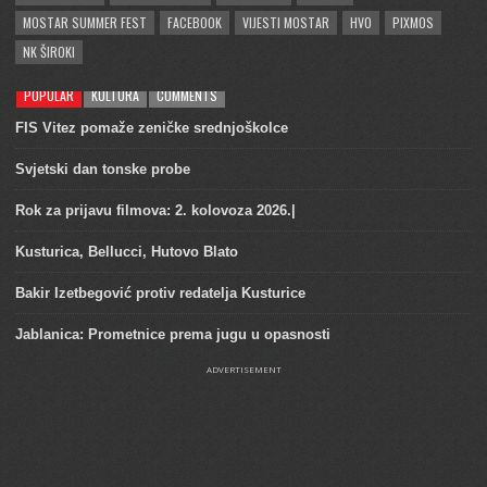
MOSTAR SUMMER FEST
FACEBOOK
VIJESTI MOSTAR
HVO
PIXMOS
NK ŠIROKI
POPULAR
KULTURA
COMMENTS
FIS Vitez pomaže zeničke srednjoškolce
Svjetski dan tonske probe
Rok za prijavu filmova: 2. kolovoza 2026.|
Kusturica, Bellucci, Hutovo Blato
Bakir Izetbegović protiv redatelja Kusturice
Jablanica: Prometnice prema jugu u opasnosti
ADVERTISEMENT