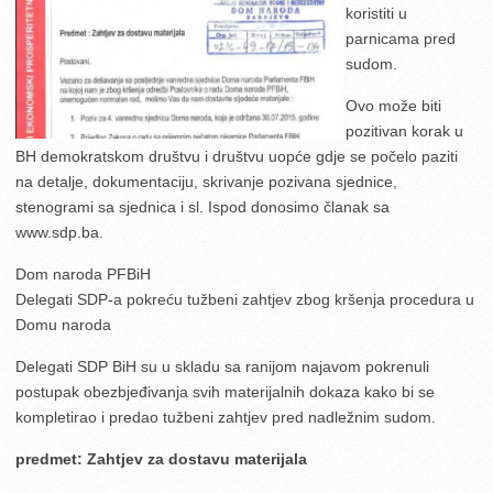
koristiti u
parnicama pred
sudom.
Ovo može biti
pozitivan korak u
BH demokratskom društvu i društvu uopće gdje se počelo paziti
na detalje, dokumentaciju, skrivanje pozivana sjednice,
stenogrami sa sjednica i sl. Ispod donosimo članak sa
www.sdp.ba.
Dom naroda PFBiH
Delegati SDP-a pokreću tužbeni zahtjev zbog kršenja procedura u
Domu naroda
Delegati SDP BiH su u skladu sa ranijom najavom pokrenuli
postupak obezbjeđivanja svih materijalnih dokaza kako bi se
kompletirao i predao tužbeni zahtjev pred nadležnim sudom.
predmet: Zahtjev za dostavu materijala