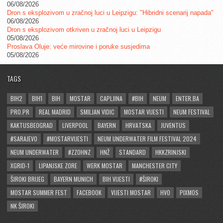
06/08/2026
Dron s eksplozivom u zračnoj luci u Leipzigu: "Hibridni scenarij napada"
06/08/2026
Dron s eksplozivom otkriven u zračnoj luci u Leipzigu
05/08/2026
Proslava Oluje: veće mirovine i poruke susjedima
05/08/2026
TAGS
BIH2
BIH1
BIH
MOSTAR
CAPLJINA
#BIH
NEUM
ENTER.BA
PRO.PR
REAL MADRID
SMILJAN VIDIC
MOSTAR VIJESTI
NEUM FESTIVAL
KAKTUSBEOGRAD
LIVERPOOL
BAYERN
HRVATSKA
JUVENTUS
#SARAJEVO
#MOSTARVIJESTI
NEUM UNDERWATER FILM FESTIVAL 2024
NEUM UNDERWATER
#ZZOHNZ
HNŽ
STANDARD
HKKZRINJSKI
XGRID-1
LIPANJSKE ZORE
WERK MOSTAR
MANCHESTER CITY
ŠIROKI BRIJEG
BAYERN MUNICH
BIH VIJESTI
#ŠIROKI
MOSTAR SUMMER FEST
FACEBOOK
VIJESTI MOSTAR
HVO
PIXMOS
NK ŠIROKI