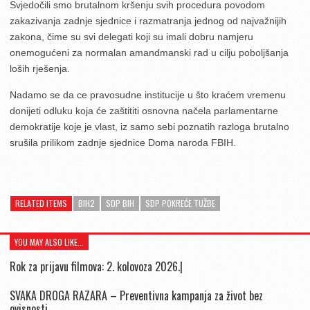
Svjedočili smo brutalnom kršenju svih procedura povodom
zakazivanja zadnje sjednice i razmatranja jednog od najvažnijih
zakona, čime su svi delegati koji su imali dobru namjeru
onemogućeni za normalan amandmanski rad u cilju poboljšanja
loših rješenja.
Nadamo se da ce pravosudne institucije u što kraćem vremenu
donijeti odluku koja će zaštititi osnovna načela parlamentarne
demokratije koje je vlast, iz samo sebi poznatih razloga brutalno
srušila prilikom zadnje sjednice Doma naroda FBIH.
RELATED ITEMS
BIH2
SDP BIH
SDP POKREĆE TUŽBE
YOU MAY ALSO LIKE...
Rok za prijavu filmova: 2. kolovoza 2026.|
SVAKA DROGA RAZARA – Preventivna kampanja za život bez
ovisnosti