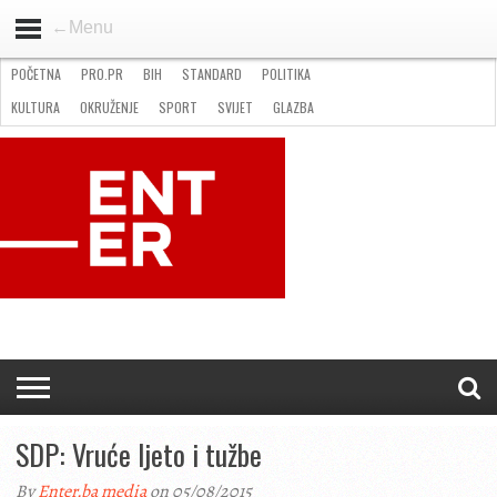
←Menu
POČETNA
PRO.PR
BIH
STANDARD
POLITIKA
HOME
VIJESTI
PRO.PR
STANDARD
POLITIKA
GOSPODARSTVO
OKRUŽENJE
GLAZBA
KULTURA
SPORT
FOTO
KULTURA
OKRUŽENJE
SPORT
SVIJET
GLAZBA
NATJEČAJI
FILMING LOCATION IN BH
KONTAKT
SDP: Vruće ljeto i tužbe
By
Enter.ba media
on 05/08/2015