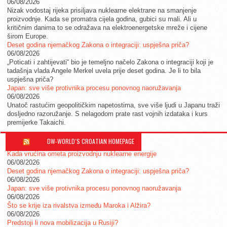
06/08/2026
Nizak vodostaj rijeka prisiljava nuklearne elektrane na smanjenje
proizvodnje. Kada se promatra cijela godina, gubici su mali. Ali u
kritičnim danima to se odražava na elektroenergetske mreže i cijene
širom Europe.
Deset godina njemačkog Zakona o integraciji: uspješna priča?
06/08/2026
„Poticati i zahtijevati“ bio je temeljno načelo Zakona o integraciji koji je
tadašnja vlada Angele Merkel uvela prije deset godina. Je li to bila
uspješna priča?
Japan: sve više protivnika procesu ponovnog naoružavanja
06/08/2026
Unatoč rastućim geopolitičkim napetostima, sve više ljudi u Japanu traži
dosljedno razoružanje. S nelagodom prate rast vojnih izdataka i kurs
premijerke Takaichi.
DW-WORLD´S CROATIAN HOMEPAGE
Kada vrućina ometa proizvodnju nuklearne energije
06/08/2026
Deset godina njemačkog Zakona o integraciji: uspješna priča?
06/08/2026
Japan: sve više protivnika procesu ponovnog naoružavanja
06/08/2026
Što se krije iza rivalstva između Maroka i Alžira?
06/08/2026
Predstoji li nova mobilizacija u Rusiji?