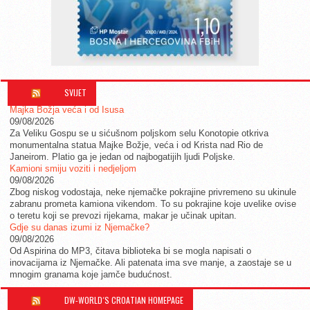
SVIJET
Majka Božja veća i od Isusa
09/08/2026
Za Veliku Gospu se u sićušnom poljskom selu Konotopie otkriva
monumentalna statua Majke Božje, veća i od Krista nad Rio de
Janeirom. Platio ga je jedan od najbogatijih ljudi Poljske.
Kamioni smiju voziti i nedjeljom
09/08/2026
Zbog niskog vodostaja, neke njemačke pokrajine privremeno su ukinule
zabranu prometa kamiona vikendom. To su pokrajine koje uvelike ovise
o teretu koji se prevozi rijekama, makar je učinak upitan.
Gdje su danas izumi iz Njemačke?
09/08/2026
Od Aspirina do MP3, čitava biblioteka bi se mogla napisati o
inovacijama iz Njemačke. Ali patenata ima sve manje, a zaostaje se u
mnogim granama koje jamče budućnost.
DW-WORLD´S CROATIAN HOMEPAGE