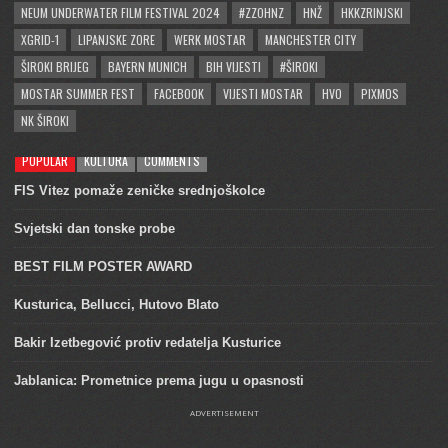
NEUM UNDERWATER FILM FESTIVAL 2024
#ZZOHNZ
HNŽ
HKKZRINJSKI
XGRID-1
LIPANJSKE ZORE
WERK MOSTAR
MANCHESTER CITY
ŠIROKI BRIJEG
BAYERN MUNICH
BIH VIJESTI
#ŠIROKI
MOSTAR SUMMER FEST
FACEBOOK
VIJESTI MOSTAR
HVO
PIXMOS
NK ŠIROKI
POPULAR
KULTURA
COMMENTS
FIS Vitez pomaže zeničke srednjoškolce
Svjetski dan tonske probe
BEST FILM POSTER AWARD
Kusturica, Bellucci, Hutovo Blato
Bakir Izetbegović protiv redatelja Kusturice
Jablanica: Prometnice prema jugu u opasnosti
ADVERTISEMENT