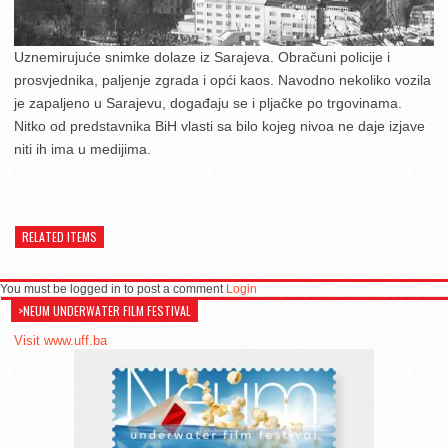
Uznemirujuće snimke dolaze iz Sarajeva. Obračuni policije i
prosvjednika, paljenje zgrada i opći kaos. Navodno nekoliko vozila
je zapaljeno u Sarajevu, događaju se i pljačke po trgovinama.
Nitko od predstavnika BiH vlasti sa bilo kojeg nivoa ne daje izjave
niti ih ima u m
edijima.
RELATED ITEMS
You must be logged in to post a comment
Login
>NEUM UNDERWATER FILM FESTIVAL
Visit www.uff.ba