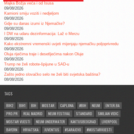
Majka Božja veća i od Isusa
09/08/2026
Kamioni smiju voziti i nedjeljom
09/08/2026
Gdje su danas izumi iz Njemačke?
09/08/2026
I DW na udaru dezinformacija: Laž o Merzu
09/08/2026
Kako ekstremni vremenski uvjeti mijenjaju njemačku poljoprivredu
09/08/2026
Oluja riječima traje i desetljećima nakon Oluje
09/08/2026
Trump ne želi robote-špijune u SAD-u
08/08/2026
Zašto jedno slovačko selo ne želi biti svjetska baština?
08/08/2026
TAGS
BIH2
BIH1
BIH
MOSTAR
CAPLJINA
#BIH
NEUM
ENTER.BA
PRO.PR
REAL MADRID
NEUM FESTIVAL
STANDARD
SMILJAN VIDIC
MOSTAR VIJESTI
NEUM UNDERWATER
KAKTUSBEOGRAD
LIVERPOOL
BAYERN
HRVATSKA
JUVENTUS
#SARAJEVO
#MOSTARVIJESTI