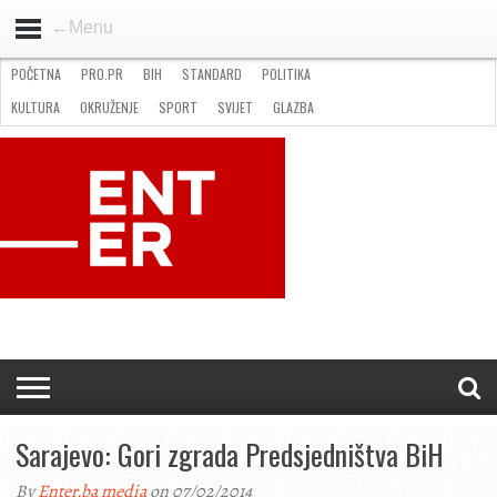
←Menu
POČETNA
PRO.PR
BIH
STANDARD
POLITIKA
HOME
VIJESTI
PRO.PR
STANDARD
POLITIKA
GOSPODARSTVO
OKRUŽENJE
GLAZBA
KULTURA
SPORT
FOTO
KULTURA
OKRUŽENJE
SPORT
SVIJET
GLAZBA
NATJEČAJI
FILMING LOCATION IN BH
KONTAKT
Sarajevo: Gori zgrada Predsjedništva BiH
By
Enter.ba media
on 07/02/2014