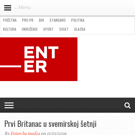
←Menu
POČETNA
PRO.PR
BIH
STANDARD
POLITIKA
HOME
VIJESTI
PRO.PR
STANDARD
POLITIKA
GOSPODARSTVO
OKRUŽENJE
GLAZBA
KULTURA
SPORT
FOTO
KULTURA
OKRUŽENJE
SPORT
SVIJET
GLAZBA
NATJEČAJI
FILMING LOCATION IN BH
KONTAKT
Prvi Britanac u svemirskoj šetnji
By
Enter.ba media
on 15/01/2016