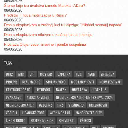
06/08/2026
Što se krije iza rivalstva između Maroka i Alžira?
06/08/2026
Predstoji li nova mobilizacija u Rusiji?
06/08/2026
Dron s eksplozivom u zračnoj luci u Leipzigu: "Hibridni scenarij napada"
06/08/2026
Dron s eksplozivom otkriven u zračnoj luci u Leipzigu
05/08/2026
Proslava Oluje: veće mirovine i poruke susjedima
05/08/2026
TAGS
BIH2
BIH1
BIH
MOSTAR
CAPLJINA
#BIH
NEUM
ENTER.BA
PRO.PR
REAL MADRID
SMILJAN VIDIC
MOSTAR VIJESTI
NEUM FESTIVAL
KAKTUSBEOGRAD
LIVERPOOL
BAYERN
HRVATSKA
JUVENTUS
#SARAJEVO
#MOSTARVIJESTI
NEUM UNDERWATER FILM FESTIVAL 2024
NEUM UNDERWATER
#ZZOHNZ
HNŽ
STANDARD
HKKZRINJSKI
XGRID-1
LIPANJSKE ZORE
WERK MOSTAR
MANCHESTER CITY
ŠIROKI BRIJEG
BAYERN MUNICH
BIH VIJESTI
#ŠIROKI