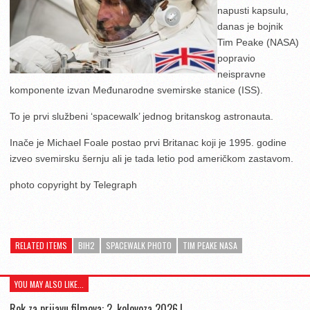
napusti kapsulu,
danas je bojnik
Tim Peake (NASA)
popravio
neispravne
komponente izvan Međunarodne svemirske stanice (ISS).
To je prvi službeni ‘spacewalk’ jednog britanskog astronauta.
Inače je Michael Foale postao prvi Britanac koji je 1995. godine
izveo svemirsku šernju ali je tada letio pod američkom zastavom.
photo copyright by Telegraph
RELATED ITEMS
BIH2
SPACEWALK PHOTO
TIM PEAKE NASA
YOU MAY ALSO LIKE...
Rok za prijavu filmova: 2. kolovoza 2026.|