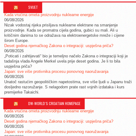
SVIJET
Kada vrućina ometa proizvodnju nuklearne energije
06/08/2026
Nizak vodostaj rijeka prisiljava nuklearne elektrane na smanjenje
proizvodnje. Kada se promatra cijela godina, gubici su mali. Ali u
kritičnim danima to se odražava na elektroenergetske mreže i cijene
širom Europe.
Deset godina njemačkog Zakona o integraciji: uspješna priča?
06/08/2026
„Poticati i zahtijevati“ bio je temeljno načelo Zakona o integraciji koji je
tadašnja vlada Angele Merkel uvela prije deset godina. Je li to bila
uspješna priča?
Japan: sve više protivnika procesu ponovnog naoružavanja
06/08/2026
Unatoč rastućim geopolitičkim napetostima, sve više ljudi u Japanu traži
dosljedno razoružanje. S nelagodom prate rast vojnih izdataka i kurs
premijerke Takaichi.
DW-WORLD´S CROATIAN HOMEPAGE
Kada vrućina ometa proizvodnju nuklearne energije
06/08/2026
Deset godina njemačkog Zakona o integraciji: uspješna priča?
06/08/2026
Japan: sve više protivnika procesu ponovnog naoružavanja