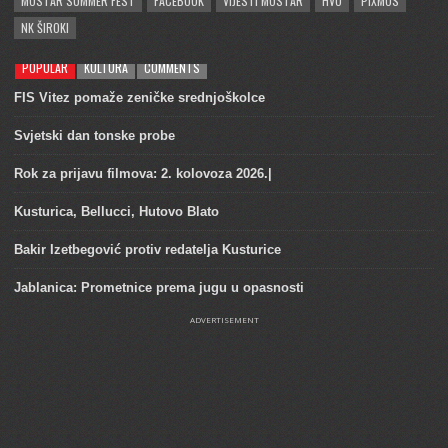
MOSTAR SUMMER FEST
FACEBOOK
VIJESTI MOSTAR
HVO
PIXMOS
NK ŠIROKI
POPULAR
KULTURA
COMMENTS
FIS Vitez pomaže zeničke srednjoškolce
Svjetski dan tonske probe
Rok za prijavu filmova: 2. kolovoza 2026.|
Kusturica, Bellucci, Hutovo Blato
Bakir Izetbegović protiv redatelja Kusturice
Jablanica: Prometnice prema jugu u opasnosti
ADVERTISEMENT