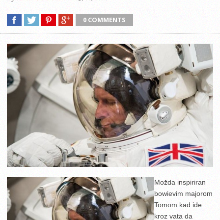
0 COMMENTS
Možda inspiriran
bowievim majorom
Tomom kad ide
kroz vata da