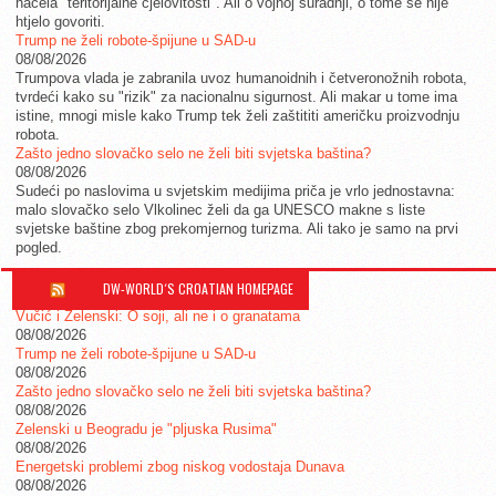
načela "teritorijalne cjelovitosti". Ali o vojnoj suradnji, o tome se nije
htjelo govoriti.
Trump ne želi robote-špijune u SAD-u
08/08/2026
Trumpova vlada je zabranila uvoz humanoidnih i četveronožnih robota,
tvrdeći kako su "rizik" za nacionalnu sigurnost. Ali makar u tome ima
istine, mnogi misle kako Trump tek želi zaštititi američku proizvodnju
robota.
Zašto jedno slovačko selo ne želi biti svjetska baština?
08/08/2026
Sudeći po naslovima u svjetskim medijima priča je vrlo jednostavna:
malo slovačko selo Vlkolinec želi da ga UNESCO makne s liste
svjetske baštine zbog prekomjernog turizma. Ali tako je samo na prvi
pogled.
DW-WORLD´S CROATIAN HOMEPAGE
Vučić i Zelenski: O soji, ali ne i o granatama
08/08/2026
Trump ne želi robote-špijune u SAD-u
08/08/2026
Zašto jedno slovačko selo ne želi biti svjetska baština?
08/08/2026
Zelenski u Beogradu je "pljuska Rusima"
08/08/2026
Energetski problemi zbog niskog vodostaja Dunava
08/08/2026