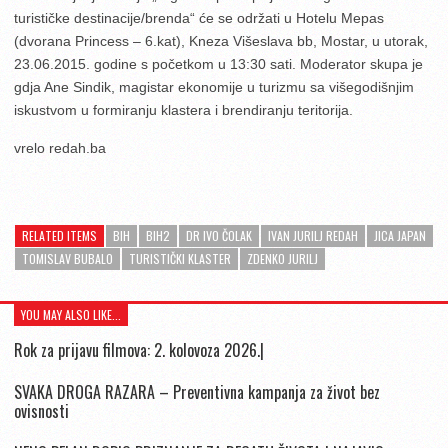
turističke destinacije/brenda“ će se održati u Hotelu Mepas
(dvorana Princess – 6.kat), Kneza Višeslava bb, Mostar, u utorak,
23.06.2015. godine s početkom u 13:30 sati. Moderator skupa je
gdja Ane Sindik, magistar ekonomije u turizmu sa višegodišnjim
iskustvom u formiranju klastera i brendiranju teritorija.
vrelo redah.ba
RELATED ITEMS
BIH
BIH2
DR IVO ČOLAK
IVAN JURILJ REDAH
JICA JAPAN
TOMISLAV BUBALO
TURISTIČKI KLASTER
ZDENKO JURILJ
YOU MAY ALSO LIKE...
Rok za prijavu filmova: 2. kolovoza 2026.|
SVAKA DROGA RAZARA – Preventivna kampanja za život bez
ovisnosti