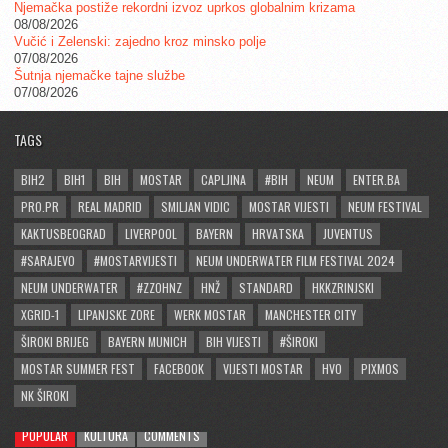
Njemačka postiže rekordni izvoz uprkos globalnim krizama
08/08/2026
Vučić i Zelenski: zajedno kroz minsko polje
07/08/2026
Šutnja njemačke tajne službe
07/08/2026
TAGS
BIH2
BIH1
BIH
MOSTAR
CAPLJINA
#BIH
NEUM
ENTER.BA
PRO.PR
REAL MADRID
SMILJAN VIDIC
MOSTAR VIJESTI
NEUM FESTIVAL
KAKTUSBEOGRAD
LIVERPOOL
BAYERN
HRVATSKA
JUVENTUS
#SARAJEVO
#MOSTARVIJESTI
NEUM UNDERWATER FILM FESTIVAL 2024
NEUM UNDERWATER
#ZZOHNZ
HNŽ
STANDARD
HKKZRINJSKI
XGRID-1
LIPANJSKE ZORE
WERK MOSTAR
MANCHESTER CITY
ŠIROKI BRIJEG
BAYERN MUNICH
BIH VIJESTI
#ŠIROKI
MOSTAR SUMMER FEST
FACEBOOK
VIJESTI MOSTAR
HVO
PIXMOS
NK ŠIROKI
POPULAR
KULTURA
COMMENTS