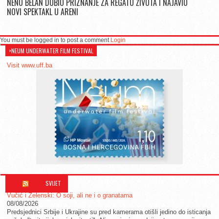
NENO BELAN DOBIO PRIZNANJE ZA REGATU ŽIVOTA I NAJAVIO
NOVI SPEKTAKL U ARENI
You must be logged in to post a comment
Login
>NEUM UNDERWATER FILM FESTIVAL
Visit www.uff.ba
SVIJET
Vučić i Zelenski: O soji, ali ne i o granatama
08/08/2026
Predsjednici Srbije i Ukrajine su pred kamerama otišli jedino do isticanja