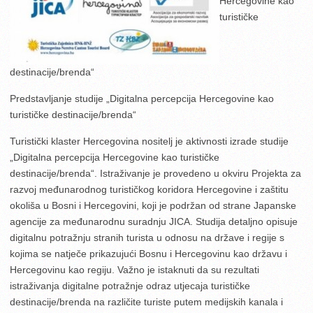
Hercegovine kao
turističke
destinacije/brenda“
Predstavljanje studije „Digitalna percepcija Hercegovine kao
turističke destinacije/brenda“
Turistički klaster Hercegovina nositelj je aktivnosti izrade studije
„Digitalna percepcija Hercegovine kao turističke
destinacije/brenda“.
Istraživanje je provedeno u okviru Projekta za
razvoj međunarodnog turističkog koridora Hercegovine i zaštitu
okoliša u Bosni i Hercegovini, koji je podržan od strane Japanske
agencije za međunarodnu suradnju JICA. Studija detaljno opisuje
digitalnu potražnju stranih turista u odnosu na države i regije s
kojima se natječe prikazujući Bosnu i Hercegovinu kao državu i
Hercegovinu kao regiju. Važno je istaknuti da su rezultati
istraživanja digitalne potražnje odraz utjecaja turističke
destinacije/brenda na različite turiste putem medijskih kanala i