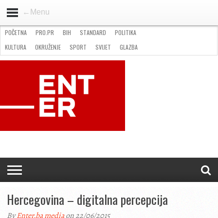
←Menu
POČETNA
PRO.PR
BIH
STANDARD
POLITIKA
HOME
VIJESTI
PRO.PR
STANDARD
POLITIKA
GOSPODARSTVO
OKRUŽENJE
GLAZBA
KULTURA
SPORT
FOTO
KULTURA
OKRUŽENJE
SPORT
SVIJET
GLAZBA
NATJEČAJI
FILMING LOCATION IN BH
KONTAKT
Hercegovina – digitalna percepcija
By
Enter.ba media
on 22/06/2015