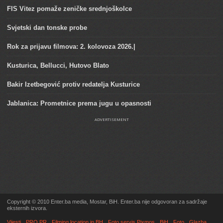
FIS Vitez pomaže zeničke srednjoškolce
Svjetski dan tonske probe
Rok za prijavu filmova: 2. kolovoza 2026.|
Kusturica, Bellucci, Hutovo Blato
Bakir Izetbegović protiv redatelja Kusturice
Jablanica: Prometnice prema jugu u opasnosti
ADVERTISEMENT
Copyright © 2010 Enter.ba media, Mostar, BiH. Enter.ba nije odgovoran za sadržaje
eksternih izvora.
Vijesti
PRO.PR
Filming location in BH
Foto servis Pixmos
BiH
Foto
Glazba