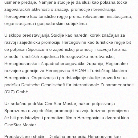
usmene predaje. Namjena studije je da služi kao polazna točka
zagovaračkih aktivnosti o značaju promocije i brendiranja
Hercegovine kao turističke regije prema relevantnim institucijama,
organizacijama i gospodarskim subjektima.
U sklopu predstavljanja Studije kao naredni korak značajan za
razvoj i zajedničku promociju Hercegovine kao turističke regije bit
će potpisan Sporazum o zajedničkoj promociji i razvoju turizma
između Turističkih zajednica Hercegovačko-neretvanske,
Hercegbosanske i Zapadnohercegovačke županije, Regionalne
razvojne agencije za Hercegovinu REDAH i Turističkog klastera
Hercegovina. Organizacija i predstavljanje studije provodi se uz
podršku Deutsche Gesellschaft für internationale Zusammenarbeit
(GIZ) GmbH.
Uz srdačnu podršku CineStar Mostar, nakon potpisivanja
Sporazuma o zajedničkoj promociji i razvoju turizma, premijerno
će biti predstavljen i promotivni film o Hercegovini u dvorani kina
CineStar Mostar.
Predstavljanje studije „Digitalna percepcija Hercegovine kao