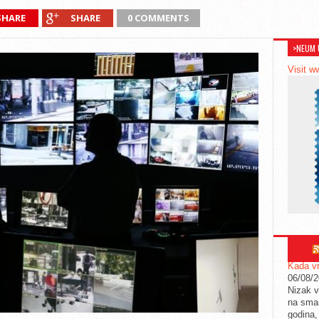
SHARE
SHARE
0 COMMENTS
>NEUM 
Visit w
Kada vr
06/08/
Nizak v
na sman
godina,