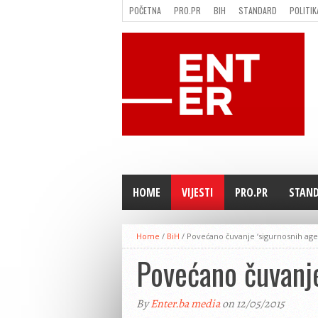
POČETNA
PRO.PR
BIH
STANDARD
POLITIK
FILMING LOCATION IN BH
KONTAKT
HOME
VIJESTI
PRO.PR
STAN
Home
/
BiH
/
Povećano čuvanje ‘sigurnosnih agen
Povećano čuvanje
By
Enter.ba media
on 12/05/2015