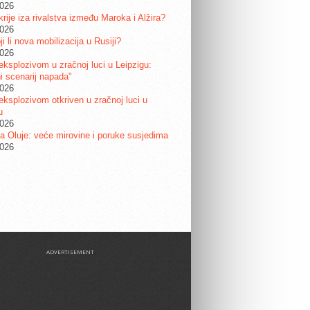
2026
krije iza rivalstva između Maroka i Alžira?
2026
i li nova mobilizacija u Rusiji?
2026
eksplozivom u zračnoj luci u Leipzigu:
ni scenarij napada"
2026
eksplozivom otkriven u zračnoj luci u
u
2026
a Oluje: veće mirovine i poruke susjedima
2026
ADVERTISEMENT