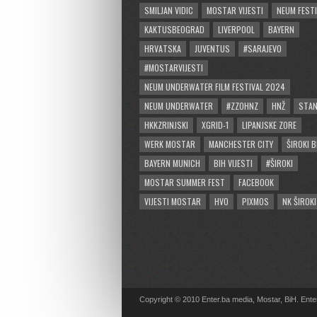
SMILJAN VIDIC
MOSTAR VIJESTI
NEUM FESTI
KAKTUSBEOGRAD
LIVERPOOL
BAYERN
HRVATSKA
JUVENTUS
#SARAJEVO
#MOSTARVIJESTI
NEUM UNDERWATER FILM FESTIVAL 2024
NEUM UNDERWATER
#ZZOHNZ
HNŽ
STA
HKKZRINJSKI
XGRID-1
LIPANJSKE ZORE
WERK MOSTAR
MANCHESTER CITY
ŠIROKI B
BAYERN MUNICH
BIH VIJESTI
#ŠIROKI
MOSTAR SUMMER FEST
FACEBOOK
VIJESTI MOSTAR
HVO
PIXMOS
NK ŠIROKI
Copyright © 2010 Enter.ba media, Mostar, BiH. Enter