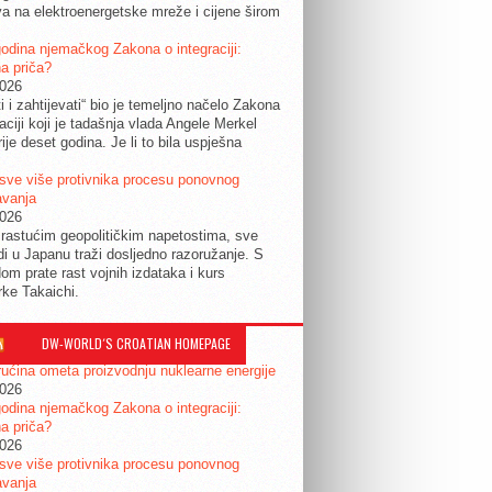
a na elektroenergetske mreže i cijene širom
.
odina njemačkog Zakona o integraciji:
a priča?
2026
ti i zahtijevati“ bio je temeljno načelo Zakona
raciji koji je tadašnja vlada Angele Merkel
ije deset godina. Je li to bila uspješna
sve više protivnika procesu ponovnog
avanja
2026
rastućim geopolitičkim napetostima, sve
udi u Japanu traži dosljedno razoružanje. S
om prate rast vojnih izdataka i kurs
rke Takaichi.
DW-WORLD´S CROATIAN HOMEPAGE
ućina ometa proizvodnju nuklearne energije
2026
odina njemačkog Zakona o integraciji:
a priča?
2026
sve više protivnika procesu ponovnog
avanja