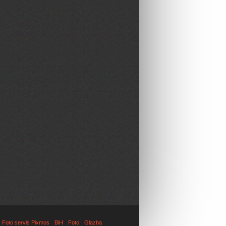
Foto servis Pixmos
BiH
Foto
Glazba