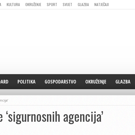
A
KULTURA
OKRUŽENJE
SPORT
SVIJET
GLAZBA
NATJEČAJI
DARD
POLITIKA
GOSPODARSTVO
OKRUŽENJE
GLAZBA
cija’
 ‘sigurnosnih agencija’