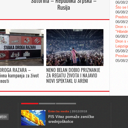
Sutorina – Republika Srpska –
06/08/
Rusija
Što se 
06/08/
Predstoj
06/08/
Dron s 
"Hibrid
06/08/
Dron s 
Leipzig
05/08/
Proslav
05/08/
DROGA RAZARA –
NENO BELAN DOBIO PRIZNANJE
ivna kampanja za život
ZA REGATU ŽIVOTA I NAJAVIO
snosti
NOVI SPEKTAKL U ARENI
POPULAR
KULTURA
COMMENTS
Enter.ba media
| 20/12/2018
#BIH
FIS Vitez pomaže zeničke
srednjoškolce