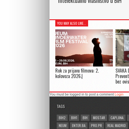
Intelektualno vlasništvo u BiH
YOU MAY ALSO LIKE...
Rok za prijavu filmova: 2.
SVAKA 
kolovoza 2026.|
Prevent
bez ovi
You must be logged in to post a comment
Login
TAGS
BIH2
BIH1
BIH
MOSTAR
CAPLJINA
NEUM
ENTER.BA
PRO.PR
REAL MADRID