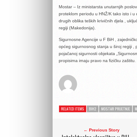
Mostar – Iz ministarsta unutarnjih posl
proteklom periodu u HNŽ/K tako isto i u
drugih oblika teških krivičnih djela , uk
regiji (Makedonija).
Sigurnosne Agencije u F BiH , zajedničk
općeg sigurnosnog stanja u široj regiji ,
pojačanoj sigurnosti objekata „Sigurnosn
propisima imaju pravo na fizičku zaštitu.
RELATED ITEMS
BIH2
MOSTAR PRIJETNJE
M
← Previous Story