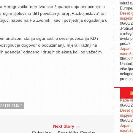
odražav
ova Heregovačko-neretvanske županije daju priopćenje: u
Europe
Deset g
 drugim djelovima BiH povećan je
broj „Razbojništava“ te i
uspješn
ljučujući napad na PS Zvornik , kao i posljednja događanja u
06/08/
„Potica
o integ
om analizom stanja sigurnosti u svezi povećanja KD i
uvela pr
priča?
 postignut je dogovor o poduzimanju mjera i radnji na
Japan: 
ih agencija“ odnosno i drugih objekata koji po važećim
naoruž
06/08/
Unatoč 
više lj
nelagod
premije
Kada vr
06/08/
OSTAR STANJE
Deset g
uspješn
06/08/
Japan: 
Next Story →
naoruž