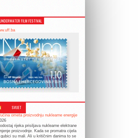
UNDERWATER FILM FESTIVAL
ww.uff.ba
SVIJET
ućina ometa proizvodnju nuklearne energije
2026
odostaj rijeka prisiljava nuklearne elektrane
jenje proizvodnje. Kada se promatra cijela
 gubici su mali. Ali u kritičnim danima to se