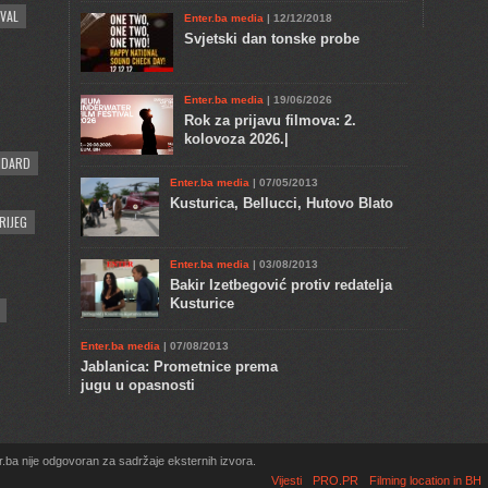
VAL
Enter.ba media
| 12/12/2018
Svjetski dan tonske probe
Enter.ba media
| 19/06/2026
Rok za prijavu filmova: 2.
kolovoza 2026.|
NDARD
Enter.ba media
| 07/05/2013
Kusturica, Bellucci, Hutovo Blato
RIJEG
Enter.ba media
| 03/08/2013
Bakir Izetbegović protiv redatelja
Kusturice
Enter.ba media
| 07/08/2013
Jablanica: Prometnice prema
jugu u opasnosti
.ba nije odgovoran za sadržaje eksternih izvora.
Vijesti
PRO.PR
Filming location in BH