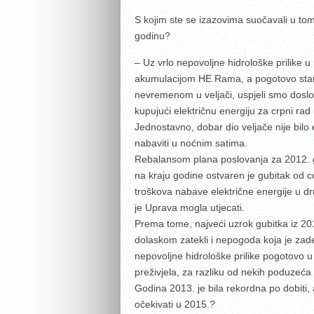
S kojim ste se izazovima suočavali u tom r
godinu?
– Uz vrlo nepovoljne hidrološke prilike 
akumulacijom HE Rama, a pogotovo stan
nevremenom u veljači, uspjeli smo doslo
kupujući električnu energiju za crpni ra
Jednostavno, dobar dio veljače nije bilo 
nabaviti u noćnim satima.
Rebalansom plana poslovanja za 2012. go
na kraju godine ostvaren je gubitak od c
troškova nabave električne energije u d
je Uprava mogla utjecati.
Prema tome, najveći uzrok gubitka iz 20
dolaskom zatekli i nepogoda koja je zad
nepovoljne hidrološke prilike pogotovo 
preživjela, za razliku od nekih poduzeća
Godina 2013. je bila rekordna po dobiti,
očekivati u 2015.?