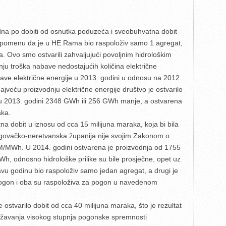
rdna po dobiti od osnutka poduzeća i sveobuhvatna dobit
 napomenu da je u HE Rama bio raspoloživ samo 1 agregat,
 Ovo smo ostvarili zahvaljujući povoljnim hidrološkim
nju troška nabave nedostajućih količina električne
abave električne energije u 2013. godini u odnosu na 2012.
jveću proizvodnju električne energije društvo je ostvarilo
u 2013. godini 2348 GWh ili 256 GWh manje, a ostvarena
aka.
na dobit u iznosu od cca 15 milijuna maraka, koja bi bila
govačko-neretvanska županija nije svojim Zakonom o
/MWh. U 2014. godini ostvarena je proizvodnja od 1755
h, odnosno hidrološke prilike su bile prosječne, opet uz
u godinu bio raspoloživ samo jedan agregat, a drugi je
ogon i oba su raspoloživa za pogon u navedenom
ostvarilo dobit od cca 40 milijuna maraka, što je rezultat
 održavanja visokog stupnja pogonske spremnosti