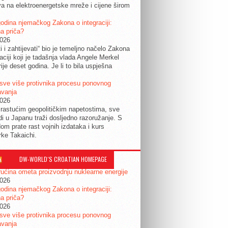
a na elektroenergetske mreže i cijene širom
.
odina njemačkog Zakona o integraciji:
a priča?
2026
ti i zahtijevati“ bio je temeljno načelo Zakona
raciji koji je tadašnja vlada Angele Merkel
ije deset godina. Je li to bila uspješna
sve više protivnika procesu ponovnog
avanja
2026
rastućim geopolitičkim napetostima, sve
udi u Japanu traži dosljedno razoružanje. S
om prate rast vojnih izdataka i kurs
rke Takaichi.
DW-WORLD´S CROATIAN HOMEPAGE
ućina ometa proizvodnju nuklearne energije
2026
odina njemačkog Zakona o integraciji:
a priča?
2026
sve više protivnika procesu ponovnog
avanja