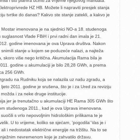
nila i što planira učiniti za vrijeme njegovog mandata.
Elektroprivrede HZ HB. Možete li napraviti presjek stanja
iju tvrtke do danas? Kakvo ste stanje zatekli, a kakvo je
. Mostar imenovana je na sjednici NO-a 18. studenoga
u suglasnost Vlade FBiH i prvi radni dan imala je 21.
2012. godine imenovana je ova Uprava društva. Nakon
snimili stanje u kojem se poduzeće nalazi, a najteža
, skoro više nego kritična. Akumulacija Rama bila je
2011. godine u akumulaciji je bilo 28,28 GWh, a prema
 cca 256 GWh.
zgradu na Rudniku koja se nalazila uz našu zgradu, a
ljeto 2011. godine je srušena, što je i za Ured za reviziju
a možda i za neke druge institucije.
jnija jer je trenutačno u akumulaciji HE Rama 305 GWh što
krajem studenoga 2011., kad je ova Uprava imenovana.
uočili s vrlo nepovoljnim hidrološkim prilikama te je
lik. U to vrijeme, koliko se sjećam, ‘pogodila’ Vas je i
ali i nedostatak električne energije na tržištu. Na to se
snježnim nevremenom koje je zahvatilo državu.