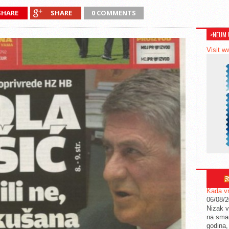
SHARE
SHARE
0 COMMENTS
>NEUM 
Visit w
Kada vr
06/08/
Nizak v
na sman
godina,