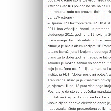
podatke o tome što je Elektroprivreda uči
<strong>Već tri i pol godine ste na čelu 
od trenutka kada ste preuzeli čelnu pozic
danas?</strong>
– Uprava JP Elektroprivreda HZ HB d. d
2011. kao vršitelji dužnosti, uz prethodn
studenoga 2011. godine, a 18. svibnja 
preuzimanja dužnosti relativno brzo smo 
situacija je bila s akumulacijom HE Rama
totalno ispražnjena i krajem studenoga 
planu za to doba godine, trebalo je biti
Također je možda zanimljivo spomenuti 
koja je plaćena cca 2 milijuna maraka i u 
institucija FBiH “dobar poslovni potez”, 
Trenutačna situacija je višestruko povol
je, vjerovali ili ne, 12 puta više nego 
Poznato je da ste se u početku mandata s
gubitak na kraju 2012. godine bio dosta ve
visoka cijena nabave električne energije, 
nadovezala i šteta prouzročena velikim 