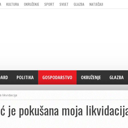
A
KULTURA
OKRUŽENJE
SPORT
SVIJET
GLAZBA
NATJEČAJI
DARD
POLITIKA
GOSPODARSTVO
OKRUŽENJE
GLAZBA
 likvidacija
eć je pokušana moja likvidacij