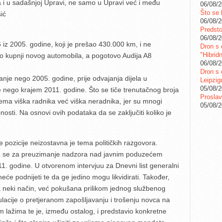
a i u sadašnjoj Upravi, ne samo u Upravi već i među
06/08/
Što se 
ić
06/08/
Predstoj
06/08/
 iz 2005. godine, koji je prešao 430.000 km, i ne
Dron s 
"Hibrid
 o kupnji novog automobila, a pogotovo Audija A8
06/08/
Dron s 
je nego 2005. godine, prije odvajanja dijela u
Leipzig
05/08/
e nego krajem 2011. godine. Što se tiče trenutačnog broja
Proslav
ma viška radnika već viška neradnika, jer su mnogi
05/08/
sti. Na osnovi ovih podataka da se zaključiti koliko je
 pozicije neizostavna je tema političkih razgovora.
ore se za preuzimanje nadzora nad javnim poduzećem
11. godine. U otvorenom intervjuu za Dnevni list generalni
će podnijeti te da ge jedino mogu likvidirati. Također,
na neki način, već pokušana prilikom jednog službenog
ulacije o pretjeranom zapošljavanju i trošenju novca na
 lažima te je, između ostalog, i predstavio konkretne