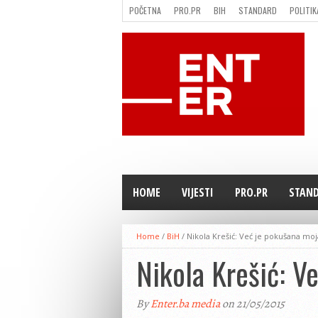
POČETNA
PRO.PR
BIH
STANDARD
POLITIK
FILMING LOCATION IN BH
KONTAKT
HOME
VIJESTI
PRO.PR
STAN
Home
/
BiH
/
Nikola Krešić: Već je pokušana moja
Nikola Krešić: V
By
Enter.ba media
on 21/05/2015