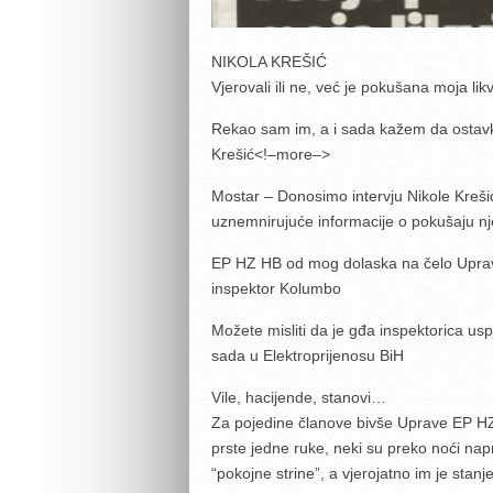
NIKOLA KREŠIĆ
Vjerovali ili ne, već je pokušana moja likv
Rekao sam im, a i sada kažem da ostavku 
Krešić<!–more–>
Mostar – Donosimo intervju Nikole Krešić
uznemnirujuće informacije o pokušaju nje
EP HZ HB od mog dolaska na čelo Uprave 
inspektor Kolumbo
Možete misliti da je gđa inspektorica us
sada u Elektroprijenosu BiH
Vile, hacijende, stanovi…
Za pojedine članove bivše Uprave EP HZ
prste jedne ruke, neki su preko noći napra
“pokojne strine”, a vjerojatno im je sta