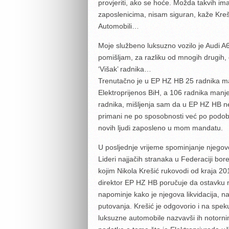
provjeriti, ako se hoće. Možda takvih im
zaposlenicima, nisam siguran, kaže Kreš
Automobili…
Moje službeno luksuzno vozilo je Audi A6
pomišljam, za razliku od mnogih drugih,
‘Višak’ radnika…
Trenutačno je u EP HZ HB 25 radnika man
Elektroprijenos BiH, a 106 radnika manj
radnika, mišljenja sam da u EP HZ HB ne
primani ne po sposobnosti već po podobno
novih ljudi zaposleno u mom mandatu.
U posljednje vrijeme spominjanje njegove
Lideri najjačih stranaka u Federaciji b
kojim Nikola Krešić rukovodi od kraja 20
direktor EP HZ HB poručuje da ostavku ne
napominje kako je njegova likvidacija, 
putovanja. Krešić je odgovorio i na spek
luksuzne automobile nazvavši ih notornim