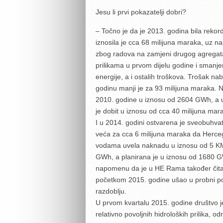
Jesu li prvi pokazatelji dobri?
– Točno je da je 2013. godina bila reko
iznosila je cca 68 milijuna maraka, uz
zbog radova na zamjeni drugog agregata.
prilikama u prvom dijelu godine i smanje
energije, a i ostalih troškova. Trošak n
godinu manji je za 93 milijuna maraka. Na
2010. godine u iznosu od 2604 GWh, a 
je dobit u iznosu od cca 40 milijuna mar
I u 2014. godini ostvarena je sveobuhvat
veća za cca 6 milijuna maraka da Herce
vodama uvela naknadu u iznosu od 5 KM
GWh, a planirana je u iznosu od 1680 GW
napomenu da je u HE Rama također čitav
početkom 2015. godine ušao u probni p
razdoblju.
U prvom kvartalu 2015. godine društvo je 
relativno povoljnih hidroloških prilika,