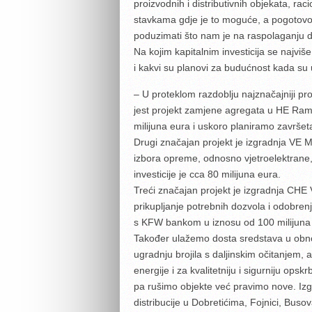
proizvodnih i distributivnih objekata, ra
stavkama gdje je to moguće, a pogotovo
poduzimati što nam je na raspolaganju d
Na kojim kapitalnim investicija se najviš
i kakvi su planovi za budućnost kada su 
– U proteklom razdoblju najznačajniji pro
jest projekt zamjene agregata u HE Rama 
milijuna eura i uskoro planiramo završet
Drugi značajan projekt je izgradnja VE 
izbora opreme, odnosno vjetroelektrane, 
investicije je cca 80 milijuna eura.
Treći značajan projekt je izgradnja CHE V
prikupljanje potrebnih dozvola i odobren
s KFW bankom u iznosu od 100 milijuna
Također ulažemo dosta sredstava u obno
ugradnju brojila s daljinskim očitanjem, a
energije i za kvalitetniju i sigurniju o
pa rušimo objekte već pravimo nove. Iz
distribucije u Dobretićima, Fojnici, Busov