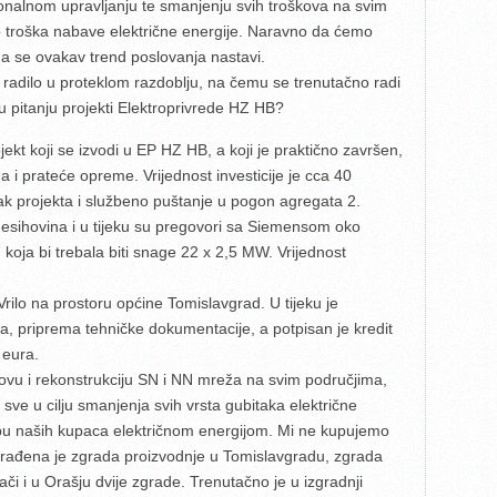
cionalnom upravljanju te smanjenju svih troškova na svim
 troška nabave električne energije. Naravno da ćemo
a se ovakav trend poslovanja nastavi.
e radilo u proteklom razdoblju, na čemu se trenutačno radi
u pitanju projekti Elektroprivrede HZ HB?
jekt koji se izvodi u EP HZ HB, a koji je praktično završen,
i prateće opreme. Vrijednost investicije je cca 40
ak projekta i službeno puštanje u pogon agregata 2.
Mesihovina i u tijeku su pregovori sa Siemensom oko
koja bi trebala biti snage 22 x 2,5 MW. Vrijednost
rilo na prostoru općine Tomislavgrad. U tijeku je
ja, priprema tehničke dokumentacije, a potpisan je kredit
 eura.
vu i rekonstrukciju SN i NN mreža na svim područjima,
 sve u cilju smanjenja svih vrsta gubitaka električne
pskrbu naših kupaca električnom energijom. Mi ne kupujemo
građena je zgrada proizvodnje u Tomislavgradu, zgrada
ači i u Orašju dvije zgrade. Trenutačno je u izgradnji