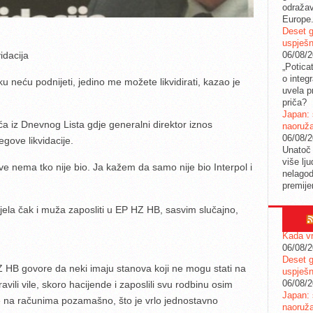
odražav
Europe
Deset g
uspješn
06/08/
idacija
„Potica
o integ
neću podnijeti, jedino me možete likvidirati, kazao je
uvela pr
priča?
Japan: 
a iz Dnevnog Lista gdje generalni direktor iznos
naoruž
06/08/
gove likvidacije.
Unatoč 
više lj
nema tko nije bio. Ja kažem da samo nije bio Interpol i
nelagod
premije
pjela čak i muža zaposliti u EP HZ HB, sasvim slučajno,
Kada vr
06/08/
Deset g
 HB govore da neki imaju stanova koji ne mogu stati na
uspješn
06/08/
vili vile, skoro hacijende i zaposlili svu rodbinu osim
Japan: 
nje na računima pozamašno, što je vrlo jednostavno
naoruž