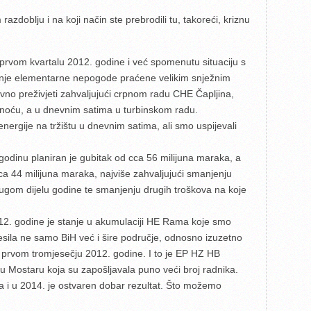
azdoblju i na koji način ste prebrodili tu, takoreći, kriznu
u prvom kvartalu 2012. godine i već spomenutu situaciju s
je elementarne nepogode praćene velikim snježnim
vno preživjeti zahvaljujući crpnom radu CHE Čapljina,
d noću, a u dnevnim satima u turbinskom radu.
energije na tržištu u dnevnim satima, ali smo uspijevali
dinu planiran je gubitak od cca 56 milijuna maraka, a
ca 44 milijuna maraka, najviše zahvaljujući smanjenju
rugom dijelu godine te smanjenju drugih troškova na koje
12. godine je stanje u akumulaciji HE Rama koje smo
esila ne samo BiH već i šire područje, odnosno izuzetno
u prvom tromjesečju 2012. godine. I to je EP HZ HB
 u Mostaru koja su zapošljavala puno veći broj radnika.
 a i u 2014. je ostvaren dobar rezultat. Što možemo