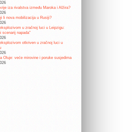
2026
krije iza rivalstva između Maroka i Alžira?
2026
i li nova mobilizacija u Rusiji?
2026
eksplozivom u zračnoj luci u Leipzigu:
ni scenarij napada"
2026
eksplozivom otkriven u zračnoj luci u
u
2026
a Oluje: veće mirovine i poruke susjedima
2026