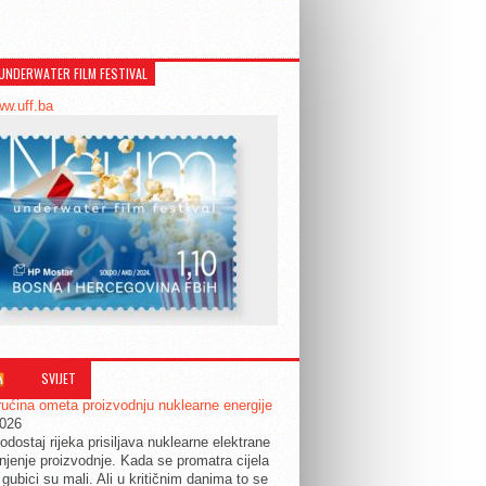
UNDERWATER FILM FESTIVAL
ww.uff.ba
SVIJET
ućina ometa proizvodnju nuklearne energije
2026
odostaj rijeka prisiljava nuklearne elektrane
jenje proizvodnje. Kada se promatra cijela
 gubici su mali. Ali u kritičnim danima to se