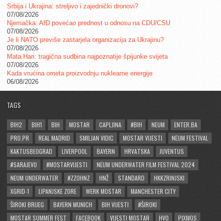
Srbija i Ukrajina: streljivo i zajednički dronovi?
07/08/2026
Njemačka: AfD povećao prednost u odnosu na CDU/CSU
07/08/2026
Je li NATO previše zastarjela organizacija za Ukrajinu?
07/08/2026
Mata Hari: tragična sudbina najpoznatije špijunke svijeta
07/08/2026
Kada vrućina ometa proizvodnju nuklearne energije
06/08/2026
TAGS
BIH2
BIH1
BIH
MOSTAR
CAPLJINA
#BIH
NEUM
ENTER.BA
PRO.PR
REAL MADRID
SMILJAN VIDIC
MOSTAR VIJESTI
NEUM FESTIVAL
KAKTUSBEOGRAD
LIVERPOOL
BAYERN
HRVATSKA
JUVENTUS
#SARAJEVO
#MOSTARVIJESTI
NEUM UNDERWATER FILM FESTIVAL 2024
NEUM UNDERWATER
#ZZOHNZ
HNŽ
STANDARD
HKKZRINJSKI
XGRID-1
LIPANJSKE ZORE
WERK MOSTAR
MANCHESTER CITY
ŠIROKI BRIJEG
BAYERN MUNICH
BIH VIJESTI
#ŠIROKI
MOSTAR SUMMER FEST
FACEBOOK
VIJESTI MOSTAR
HVO
PIXMOS