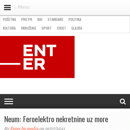
←Menu
POČETNA
PRO.PR
BIH
STANDARD
POLITIKA
HOME
VIJESTI
PRO.PR
STANDARD
POLITIKA
GOSPODARSTVO
OKRUŽENJE
GLAZBA
KULTURA
SPORT
FOTO
KULTURA
OKRUŽENJE
SPORT
SVIJET
GLAZBA
NATJEČAJI
FILMING LOCATION IN BH
KONTAKT
Neum: Feroelektro nekretnine uz more
By
Enter.ba media
on 19/07/2021