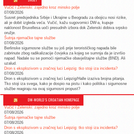
Vučić i Zelenski: zajedno kroz minsko polje
07/08/2026
Susret predsjednika Srbije i Ukrajine u Beogradu za obojicu nosi rizike,
ali je dobit izgleda veća. Vučić, kažu sugovornici DW-a, kupuje
naklonost Bruxellesa uoči presudnih izbora dok Zelenski dobiva srpsko
oružje.
Šutnja njemačke tajne službe
07/08/2026
Berlinske sigurnosne službe su još prije terorističkog napada bile
zabrinute zbog radikalizacije čovjeka za kojeg se sumnja da je izvršio
napad. Nadale su se pomoći njemačke obavještajne službe (BND). Ali
uzalud.
Dron s eksplozivom u zračnoj luci Leipzig: tko stoji iza incidenta?
07/08/2026
Dron s eksplozivom u zračnoj luci Leipzig/Halle izaziva brojna pitanja.
Tko stoji iza svega, kako je dospio na pistu i kako politika i sigurnosne
službe reagiraju na ovaj sigurnosni propust?
DW-WORLD´S CROATIAN HOMEPAGE
Vučić i Zelenski: zajedno kroz minsko polje
07/08/2026
Šutnja njemačke tajne službe
07/08/2026
Dron s eksplozivom u zračnoj luci Leipzig: tko stoji iza incidenta?
07/08/2026