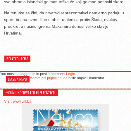
sve obranio islandski golman teško će koji golman ponoviti skoro.
Na tenutke se čini, da hrvatski reprezentativci namjerno padaju u
sporu brzinu uzme li se u obzir utakmica protiv Škota, ovakav
preokret u načinu igre na Maksimiru donosi veliko slavlje
Hrvatima.
RELATED ITEMS
You must be logged in to post a comment
Login
Morate biti
prijavljeni
da biste objavili komentar.
LEAVE A REPLY
>NEUM UNDERWATER FILM FESTIVAL
Visit www.uff.ba