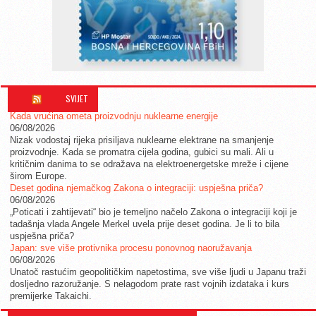
SVIJET
Kada vrućina ometa proizvodnju nuklearne energije
06/08/2026
Nizak vodostaj rijeka prisiljava nuklearne elektrane na smanjenje
proizvodnje. Kada se promatra cijela godina, gubici su mali. Ali u
kritičnim danima to se odražava na elektroenergetske mreže i cijene
širom Europe.
Deset godina njemačkog Zakona o integraciji: uspješna priča?
06/08/2026
„Poticati i zahtijevati“ bio je temeljno načelo Zakona o integraciji koji je
tadašnja vlada Angele Merkel uvela prije deset godina. Je li to bila
uspješna priča?
Japan: sve više protivnika procesu ponovnog naoružavanja
06/08/2026
Unatoč rastućim geopolitičkim napetostima, sve više ljudi u Japanu traži
dosljedno razoružanje. S nelagodom prate rast vojnih izdataka i kurs
premijerke Takaichi.