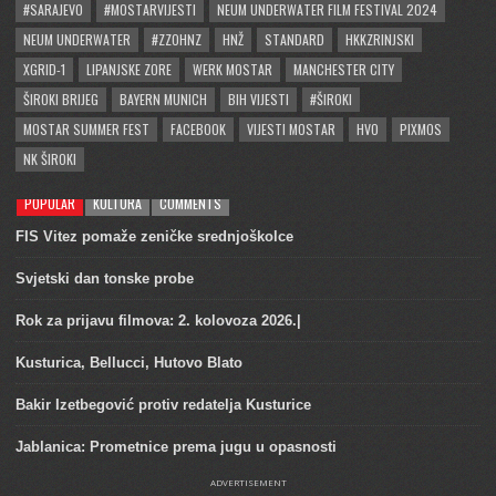
#SARAJEVO
#MOSTARVIJESTI
NEUM UNDERWATER FILM FESTIVAL 2024
NEUM UNDERWATER
#ZZOHNZ
HNŽ
STANDARD
HKKZRINJSKI
XGRID-1
LIPANJSKE ZORE
WERK MOSTAR
MANCHESTER CITY
ŠIROKI BRIJEG
BAYERN MUNICH
BIH VIJESTI
#ŠIROKI
MOSTAR SUMMER FEST
FACEBOOK
VIJESTI MOSTAR
HVO
PIXMOS
NK ŠIROKI
POPULAR
KULTURA
COMMENTS
FIS Vitez pomaže zeničke srednjoškolce
Svjetski dan tonske probe
Rok za prijavu filmova: 2. kolovoza 2026.|
Kusturica, Bellucci, Hutovo Blato
Bakir Izetbegović protiv redatelja Kusturice
Jablanica: Prometnice prema jugu u opasnosti
ADVERTISEMENT