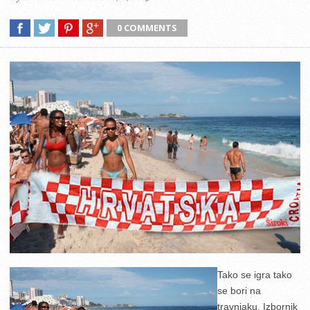
0 COMMENTS
Tako se igra tako
se bori na
travnjaku. Izbornik