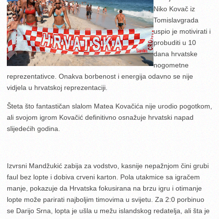
Niko Kovač iz
Tomislavgrada
uspio je motivirati i
probuditi u 10
dana hrvatske
nogometne
reprezentativce. Onakva borbenost i energija odavno se nije
vidjela u hrvatskoj reprezentaciji.
Šteta što fantastičan slalom Matea Ko
vačića nije urodio pogotkom,
ali svojom igrom Kovačić definitivno osnažuje hrvatski napad
slijedećih godina.
Izvrsni Mandžukić zabija za vodstvo, kasnije nepažnjom čini grubi
faul bez lopte i dobiva crveni karton. Pola utakmice sa igračem
manje, pokazuje da Hrvatska fokusirana na brzu igru i otimanje
lopte može parirati najboljim timovima u svijetu. Za 2:0 porbinuo
se Darijo Srna, lopta je ušla u mežu islandskog redatelja, ali šta je