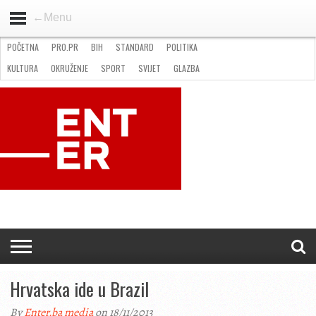
←Menu
POČETNA
PRO.PR
BIH
STANDARD
POLITIKA
HOME
VIJESTI
PRO.PR
STANDARD
POLITIKA
GOSPODARSTVO
OKRUŽENJE
GLAZBA
KULTURA
SPORT
FOTO
KULTURA
OKRUŽENJE
SPORT
SVIJET
GLAZBA
NATJEČAJI
FILMING LOCATION IN BH
KONTAKT
Hrvatska ide u Brazil
By
Enter.ba media
on 18/11/2013