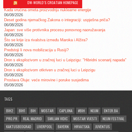
DW-WORLD´S CROATIAN HOMEPAGE
Kada vrućina ometa proizvodnju nuklearne energije
06/08/2026
Deset godina njemačkog Zakona o integraciji: uspješna priča?
06/08/2026
Japan: sve više protivnika procesu ponovnog naoružavanja
06/08/2026
Što se krije iza rivalstva između Maroka i Alžira?
06/08/2026
Predstoji li nova mobilizacija u Rusiji?
06/08/2026
Dron s eksplozivom u zračnoj luci u Leipzigu: "Hibridni scenarij napada"
06/08/2026
Dron s eksplozivom otkriven u zračnoj luci u Leipzigu
05/08/2026
Proslava Oluje: veće mirovine i poruke susjedima
05/08/2026
TAGS
BIH2
BIH1
BIH
MOSTAR
CAPLJINA
#BIH
NEUM
ENTER.BA
PRO.PR
REAL MADRID
SMILJAN VIDIC
MOSTAR VIJESTI
NEUM FESTIVAL
KAKTUSBEOGRAD
LIVERPOOL
BAYERN
HRVATSKA
JUVENTUS