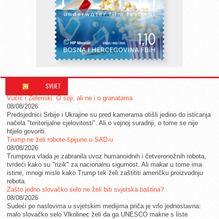
SVIJET
Vučić i Zelenski: O soji, ali ne i o granatama
08/08/2026
Predsjednici Srbije i Ukrajine su pred kamerama otišli jedino do isticanja
načela "teritorijalne cjelovitosti". Ali o vojnoj suradnji, o tome se nije
htjelo govoriti.
Trump ne želi robote-špijune u SAD-u
08/08/2026
Trumpova vlada je zabranila uvoz humanoidnih i četveronožnih robota,
tvrdeći kako su "rizik" za nacionalnu sigurnost. Ali makar u tome ima
istine, mnogi misle kako Trump tek želi zaštititi američku proizvodnju
robota.
Zašto jedno slovačko selo ne želi biti svjetska baština?
08/08/2026
Sudeći po naslovima u svjetskim medijima priča je vrlo jednostavna:
malo slovačko selo Vlkolinec želi da ga UNESCO makne s liste