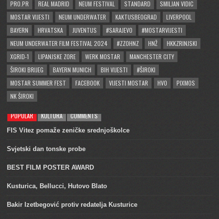
PRO.PR
REAL MADRID
NEUM FESTIVAL
STANDARD
SMILJAN VIDIC
MOSTAR VIJESTI
NEUM UNDERWATER
KAKTUSBEOGRAD
LIVERPOOL
BAYERN
HRVATSKA
JUVENTUS
#SARAJEVO
#MOSTARVIJESTI
NEUM UNDERWATER FILM FESTIVAL 2024
#ZZOHNZ
HNŽ
HKKZRINJSKI
XGRID-1
LIPANJSKE ZORE
WERK MOSTAR
MANCHESTER CITY
ŠIROKI BRIJEG
BAYERN MUNICH
BIH VIJESTI
#ŠIROKI
MOSTAR SUMMER FEST
FACEBOOK
VIJESTI MOSTAR
HVO
PIXMOS
NK ŠIROKI
POPULAR
KULTURA
COMMENTS
FIS Vitez pomaže zeničke srednjoškolce
Svjetski dan tonske probe
BEST FILM POSTER AWARD
Kusturica, Bellucci, Hutovo Blato
Bakir Izetbegović protiv redatelja Kusturice