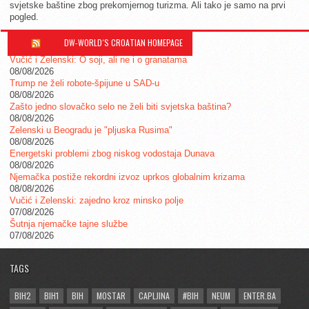
svjetske baštine zbog prekomjernog turizma. Ali tako je samo na prvi
pogled.
DW-WORLD´S CROATIAN HOMEPAGE
Vučić i Zelenski: O soji, ali ne i o granatama
08/08/2026
Trump ne želi robote-špijune u SAD-u
08/08/2026
Zašto jedno slovačko selo ne želi biti svjetska baština?
08/08/2026
Zelenski u Beogradu je "pljuska Rusima"
08/08/2026
Energetski problemi zbog niskog vodostaja Dunava
08/08/2026
Njemačka postiže rekordni izvoz uprkos globalnim krizama
08/08/2026
Vučić i Zelenski: zajedno kroz minsko polje
07/08/2026
Šutnja njemačke tajne službe
07/08/2026
TAGS
BIH2
BIH1
BIH
MOSTAR
CAPLJINA
#BIH
NEUM
ENTER.BA