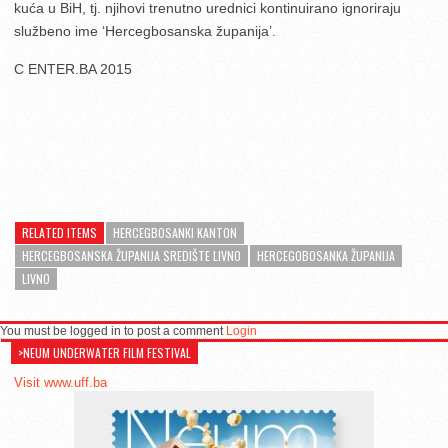
kuća u BiH, tj. njihovi trenutno urednici kontinuirano ignoriraju
službeno ime ‘Hercegbosanska županija’.
C ENTER.BA 2015
RELATED ITEMS
HERCEGBOSANKI KANTON
HERCEGBOSANSKA ŽUPANIJA SREDIŠTE LIVNO
HERCEGOBOSANKA ŽUPANIJA
LIVNO
You must be logged in to post a comment
Login
>NEUM UNDERWATER FILM FESTIVAL
Visit www.uff.ba