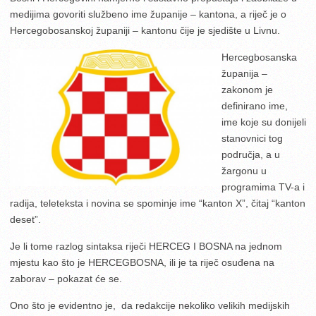
medijima govoriti službeno ime županije – kantona, a riječ je o
Hercegobosanskoj županiji – kantonu čije je sjedište u Livnu.
Hercegbosanska
županija –
zakonom je
definirano ime,
ime koje su donijeli
stanovnici tog
područja, a u
žargonu u
programima TV-a i
radija, teleteksta i novina se spominje ime “kanton X”, čitaj “kanton
deset”.
Je li tome razlog sintaksa riječi HERCEG I BOSNA na jednom
mjestu kao što je HERCEGBOSNA, ili je ta riječ osuđena na
zaborav – pokazat će se.
Ono što je evidentno je, da redakcije nekoliko velikih medijskih