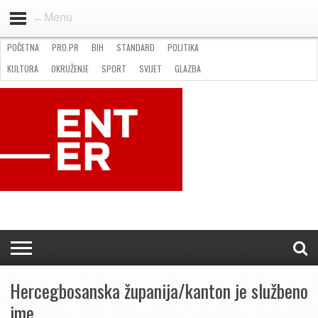
←Menu
POČETNA
PRO.PR
BIH
STANDARD
POLITIKA
HOME
VIJESTI
PRO.PR
STANDARD
POLITIKA
GOSPODARSTVO
OKRUŽENJE
GLAZBA
KULTURA
SPORT
FOTO
KULTURA
OKRUŽENJE
SPORT
SVIJET
GLAZBA
NATJEČAJI
FILMING LOCATION IN BH
KONTAKT
Hercegbosanska županija/kanton je službeno
ime