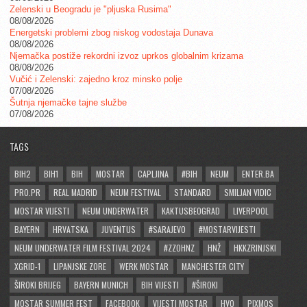
Zelenski u Beogradu je "pljuska Rusima"
08/08/2026
Energetski problemi zbog niskog vodostaja Dunava
08/08/2026
Njemačka postiže rekordni izvoz uprkos globalnim krizama
08/08/2026
Vučić i Zelenski: zajedno kroz minsko polje
07/08/2026
Šutnja njemačke tajne službe
07/08/2026
TAGS
BIH2
BIH1
BIH
MOSTAR
CAPLJINA
#BIH
NEUM
ENTER.BA
PRO.PR
REAL MADRID
NEUM FESTIVAL
STANDARD
SMILJAN VIDIC
MOSTAR VIJESTI
NEUM UNDERWATER
KAKTUSBEOGRAD
LIVERPOOL
BAYERN
HRVATSKA
JUVENTUS
#SARAJEVO
#MOSTARVIJESTI
NEUM UNDERWATER FILM FESTIVAL 2024
#ZZOHNZ
HNŽ
HKKZRINJSKI
XGRID-1
LIPANJSKE ZORE
WERK MOSTAR
MANCHESTER CITY
ŠIROKI BRIJEG
BAYERN MUNICH
BIH VIJESTI
#ŠIROKI
MOSTAR SUMMER FEST
FACEBOOK
VIJESTI MOSTAR
HVO
PIXMOS