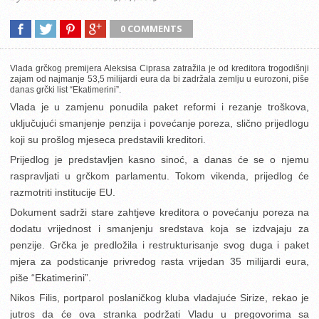
0 COMMENTS
Vlada grčkog premijera Aleksisa Ciprasa zatražila je od kreditora trogodišnji
zajam od najmanje 53,5 milijardi eura da bi zadržala zemlju u eurozoni, piše
danas grčki list “Ekatimerini”.
Vlada je u zamjenu ponudila paket reformi i rezanje troškova,
uključujući smanjenje penzija i povećanje poreza, slično prijedlogu
koji su prošlog mjeseca predstavili kreditori.
Prijedlog je predstavljen kasno sinoć, a danas će se o njemu
raspravljati u grčkom parlamentu. Tokom vikenda, prijedlog će
razmotriti institucije EU.
Dokument sadrži stare zahtjeve kreditora o povećanju poreza na
dodatu vrijednost i smanjenju sredstava koja se izdvajaju za
penzije. Grčka je predložila i restrukturisanje svog duga i paket
mjera za podsticanje privredog rasta vrijedan 35 milijardi eura,
piše “Ekatimerini”.
Nikos Filis, portparol poslaničkog kluba vladajuće Sirize, rekao je
jutros da će ova stranka podržati Vladu u pregovorima sa