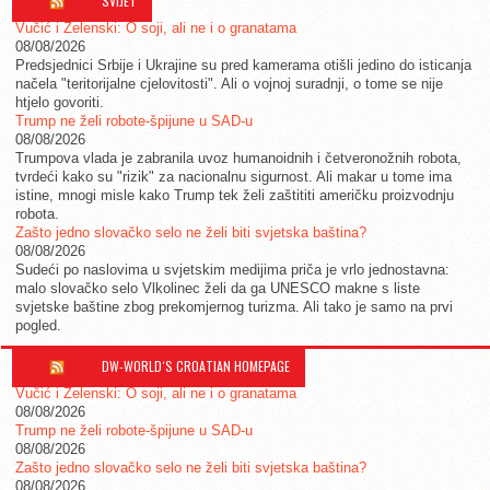
SVIJET
Vučić i Zelenski: O soji, ali ne i o granatama
08/08/2026
Predsjednici Srbije i Ukrajine su pred kamerama otišli jedino do isticanja
načela "teritorijalne cjelovitosti". Ali o vojnoj suradnji, o tome se nije
htjelo govoriti.
Trump ne želi robote-špijune u SAD-u
08/08/2026
Trumpova vlada je zabranila uvoz humanoidnih i četveronožnih robota,
tvrdeći kako su "rizik" za nacionalnu sigurnost. Ali makar u tome ima
istine, mnogi misle kako Trump tek želi zaštititi američku proizvodnju
robota.
Zašto jedno slovačko selo ne želi biti svjetska baština?
08/08/2026
Sudeći po naslovima u svjetskim medijima priča je vrlo jednostavna:
malo slovačko selo Vlkolinec želi da ga UNESCO makne s liste
svjetske baštine zbog prekomjernog turizma. Ali tako je samo na prvi
pogled.
DW-WORLD´S CROATIAN HOMEPAGE
Vučić i Zelenski: O soji, ali ne i o granatama
08/08/2026
Trump ne želi robote-špijune u SAD-u
08/08/2026
Zašto jedno slovačko selo ne želi biti svjetska baština?
08/08/2026