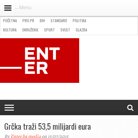
←Menu
POČETNA
PRO.PR
BIH
STANDARD
POLITIKA
HOME
VIJESTI
PRO.PR
STANDARD
POLITIKA
GOSPODARSTVO
OKRUŽENJE
GLAZBA
KULTURA
SPORT
FOTO
KULTURA
OKRUŽENJE
SPORT
SVIJET
GLAZBA
NATJEČAJI
FILMING LOCATION IN BH
KONTAKT
Grčka traži 53,5 milijardi eura
By
Enter.ba media
on 13/07/2015