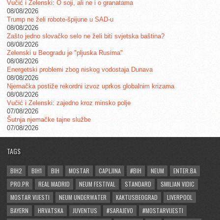
Vučić i Zelenski: O soji, ali ne i o granatama
08/08/2026
Trump ne želi robote-špijune u SAD-u
08/08/2026
Zašto jedno slovačko selo ne želi biti svjetska baština?
08/08/2026
Zelenski u Beogradu je "pljuska Rusima"
08/08/2026
Energetski problemi zbog niskog vodostaja Dunava
08/08/2026
Njemačka postiže rekordni izvoz uprkos globalnim krizama
08/08/2026
Vučić i Zelenski: zajedno kroz minsko polje
07/08/2026
Šutnja njemačke tajne službe
07/08/2026
TAGS
BIH2
BIH1
BIH
MOSTAR
CAPLJINA
#BIH
NEUM
ENTER.BA
PRO.PR
REAL MADRID
NEUM FESTIVAL
STANDARD
SMILJAN VIDIC
MOSTAR VIJESTI
NEUM UNDERWATER
KAKTUSBEOGRAD
LIVERPOOL
BAYERN
HRVATSKA
JUVENTUS
#SARAJEVO
#MOSTARVIJESTI