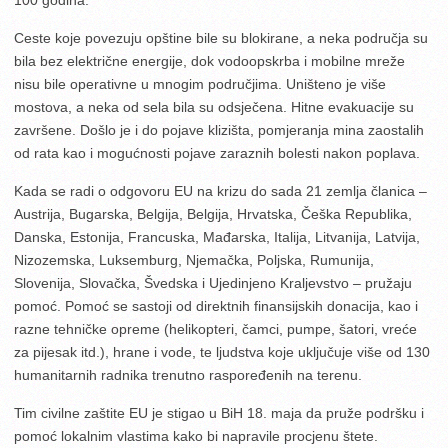
Ceste koje povezuju opštine bile su blokirane, a neka područja su
bila bez električne energije, dok vodoopskrba i mobilne mreže
nisu bile operativne u mnogim područjima. Uništeno je više
mostova, a neka od sela bila su odsječena. Hitne evakuacije su
završene. Došlo je i do pojave klizišta, pomjeranja mina zaostalih
od rata kao i mogućnosti pojave zaraznih bolesti nakon poplava.
Kada se radi o odgovoru EU na krizu do sada 21 zemlja članica –
Austrija, Bugarska, Belgija, Belgija, Hrvatska, Češka Republika,
Danska, Estonija, Francuska, Mađarska, Italija, Litvanija, Latvija,
Nizozemska, Luksemburg, Njemačka, Poljska, Rumunija,
Slovenija, Slovačka, Švedska i Ujedinjeno Kraljevstvo – pružaju
pomoć. Pomoć se sastoji od direktnih finansijskih donacija, kao i
razne tehničke opreme (helikopteri, čamci, pumpe, šatori, vreće
za pijesak itd.), hrane i vode, te ljudstva koje uključuje više od 130
humanitarnih radnika trenutno raspoređenih na terenu.
Tim civilne zaštite EU je stigao u BiH 18. maja da pruže podršku i
pomoć lokalnim vlastima kako bi napravile procjenu štete.