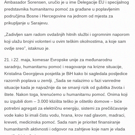
Ambasador Sorensen, uručio je u ime Delegacije EU i specijalnog
predstavnika humanitarnu pomoć za građane u poplavljenim
područjima Bosne i Hercegovine na jednom od mjesta za
prikupljanje u Sarajevu.
„Zadivljen sam radom ovdašnjih hitnih službi i ogromnim naporom
koji ulažu brojni volonteri u ovim teškim okolnostima, a koje sam
ovdje sreo”, istaknuo je.
21. i 22. maja, komesar Evropske unije za međunarodnu
saradnju, humanitarnu pomoć i reagovanje na krizne situacije,
Kristalina Georgijeva posjetila je BiH kako bi sagledala posljedice
razornih poplava u zemlji. „Sada se nalazimo u fazi vanredne
situacije kada je najvažnije da se smanji rizik od gubitka života i
štete. Nakon toga, krenućemo u humanitarnu pomoć. Onima koji
su izgubili dom – 3.000 klizišta teško je oštetilo domove – biće
potrebni agregati za električnu energiju, sistemi za prečišćavanje
vode kako bi imali čistu vodu, hrana, krov nad glavom, madraci,
kreveti, medicinska pomoć. Sada nam je prioritet finansiranje
humanitarnih aktivnosti i odgovor na zahtjeve koje nam je vlada