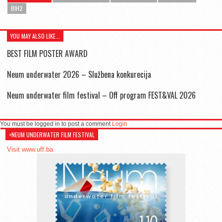
BIH2
YOU MAY ALSO LIKE...
BEST FILM POSTER AWARD
Neum underwater 2026 – Službena konkurecija
Neum underwater film festival – Off program FEST&VAL 2026
You must be logged in to post a comment
Login
>NEUM UNDERWATER FILM FESTIVAL
Visit www.uff.ba