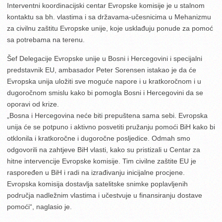
Interventni koordinacijski centar Evropske komisije je u stalnom
kontaktu sa bh. vlastima i sa državama-učesnicima u Mehanizmu
za civilnu zaštitu Evropske unije, koje usklađuju ponude za pomoć
sa potrebama na terenu.
Šef Delegacije Evropske unije u Bosni i Hercegovini i specijalni
predstavnik EU, ambasador Peter Sorensen istakao je da će
Evropska unija uložiti sve moguće napore i u kratkoročnom i u
dugoročnom smislu kako bi pomogla Bosni i Hercegovini da se
oporavi od krize.
„Bosna i Hercegovina neće biti prepuštena sama sebi. Evropska
unija će se potpuno i aktivno posvetiti pružanju pomoći BiH kako bi
otklonila i kratkoročne i dugoročne posljedice. Odmah smo
odgovorili na zahtjeve BiH vlasti, kako su pristizali u Centar za
hitne intervencije Evropske komisije. Tim civilne zaštite EU je
raspoređen u BiH i radi na izrađivanju inicijalne procjene.
Evropska komisija dostavlja satelitske snimke poplavljenih
područja nadležnim vlastima i učestvuje u finansiranju dostave
pomoći“, naglasio je.