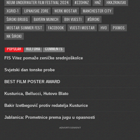
NEUM UNDERWATER FILM FESTIVAL 2024
#ZZOHNZ
HNŽ
HKKZRINJSKI
XGRID-1
LIPANJSKE ZORE
WERK MOSTAR
MANCHESTER CITY
ŠIROKI BRIJEG
BAYERN MUNICH
BIH VIJESTI
#ŠIROKI
MOSTAR SUMMER FEST
FACEBOOK
VIJESTI MOSTAR
HVO
PIXMOS
NK ŠIROKI
POPULAR
KULTURA
COMMENTS
FIS Vitez pomaže zeničke srednjoškolce
Svjetski dan tonske probe
BEST FILM POSTER AWARD
Kusturica, Bellucci, Hutovo Blato
Bakir Izetbegović protiv redatelja Kusturice
Jablanica: Prometnice prema jugu u opasnosti
ADVERTISEMENT