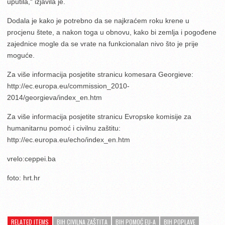
uputila,“ izjavila je.
Dodala je kako je potrebno da se najkraćem roku krene u
procjenu štete, a nakon toga u obnovu, kako bi zemlja i pogođene
zajednice mogle da se vrate na funkcionalan nivo što je prije
moguće.
Za više informacija posjetite stranicu komesara Georgieve:
http://ec.europa.eu/commission_2010-
2014/georgieva/index_en.htm
Za više informacija posjetite stranicu Evropske komisije za
humanitarnu pomoć i civilnu zaštitu:
http://ec.europa.eu/echo/index_en.htm
vrelo:ceppei.ba
foto: hrt.hr
RELATED ITEMS
BIH CIVILNA ZAŠTITA
BIH POMOĆ EU-A
BIH POPLAVE