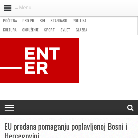
←Menu
POČETNA
PRO.PR
BIH
STANDARD
POLITIKA
HOME
VIJESTI
PRO.PR
STANDARD
POLITIKA
GOSPODARSTVO
OKRUŽENJE
GLAZBA
KULTURA
SPORT
FOTO
KULTURA
OKRUŽENJE
SPORT
SVIJET
GLAZBA
NATJEČAJI
FILMING LOCATION IN BH
KONTAKT
EU predana pomaganju poplavljenoj Bosni i
Hercegovini