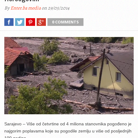
By
Enter.ba media
on 29/05/2014
0 COMMENTS
Sarajevo – Više od četvrtine od 4 miliona stanovnika pogođeno je
najgorim poplavama koje su pogodile zemlju u više od posljednjih
100 godina.