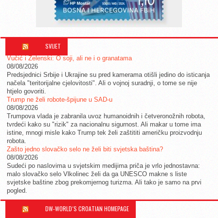
SVIJET
Vučić i Zelenski: O soji, ali ne i o granatama
08/08/2026
Predsjednici Srbije i Ukrajine su pred kamerama otišli jedino do isticanja
načela "teritorijalne cjelovitosti". Ali o vojnoj suradnji, o tome se nije
htjelo govoriti.
Trump ne želi robote-špijune u SAD-u
08/08/2026
Trumpova vlada je zabranila uvoz humanoidnih i četveronožnih robota,
tvrdeći kako su "rizik" za nacionalnu sigurnost. Ali makar u tome ima
istine, mnogi misle kako Trump tek želi zaštititi američku proizvodnju
robota.
Zašto jedno slovačko selo ne želi biti svjetska baština?
08/08/2026
Sudeći po naslovima u svjetskim medijima priča je vrlo jednostavna:
malo slovačko selo Vlkolinec želi da ga UNESCO makne s liste
svjetske baštine zbog prekomjernog turizma. Ali tako je samo na prvi
pogled.
DW-WORLD´S CROATIAN HOMEPAGE