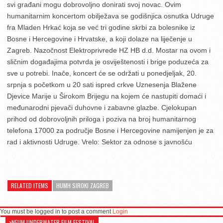
svi građani mogu dobrovoljno donirati svoj novac. Ovim
humanitarnim koncertom obilježava se godišnjica osnutka Udruge
fra Mladen Hrkać koja se već tri godine skrbi za bolesnike iz
Bosne i Hercegovine i Hrvatske, a koji dolaze na liječenje u
Zagreb. Nazočnost Elektroprivrede HZ HB d.d. Mostar na ovom i
sličnim događajima potvrda je osviještenosti i brige poduzeća za
sve u potrebi. Inače, koncert će se održati u ponedjeljak, 20.
srpnja s početkom u 20 sati ispred crkve Uznesenja Blažene
Djevice Marije u Širokom Brijegu na kojem će nastupiti domaći i
međunarodni pjevači duhovne i zabavne glazbe. Cjelokupan
prihod od dobrovoljnih priloga i poziva na broj humanitarnog
telefona 17000 za područje Bosne i Hercegovine namijenjen je za
rad i aktivnosti Udruge. Vrelo: Sektor za odnose s javnošću
RELATED ITEMS
HUMH SIROKI ZAGREB
You must be logged in to post a comment
Login
>NEUM UNDERWATER FILM FESTIVAL