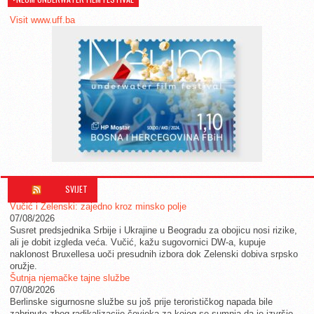
Visit www.uff.ba
SVIJET
Vučić i Zelenski: zajedno kroz minsko polje
07/08/2026
Susret predsjednika Srbije i Ukrajine u Beogradu za obojicu nosi rizike,
ali je dobit izgleda veća. Vučić, kažu sugovornici DW-a, kupuje
naklonost Bruxellesa uoči presudnih izbora dok Zelenski dobiva srpsko
oružje.
Šutnja njemačke tajne službe
07/08/2026
Berlinske sigurnosne službe su još prije terorističkog napada bile
zabrinute zbog radikalizacije čovjeka za kojeg se sumnja da je izvršio