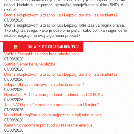
napad. Nadale su se pomoći njemačke obavještajne službe (BND). Ali
uzalud.
Dron s eksplozivom u zračnoj luci Leipzig: tko stoji iza incidenta?
07/08/2026
Dron s eksplozivom u zračnoj luci Leipzig/Halle izaziva brojna pitanja.
Tko stoji iza svega, kako je dospio na pistu i kako politika i sigurnosne
službe reagiraju na ovaj sigurnosni propust?
DW-WORLD´S CROATIAN HOMEPAGE
Vučić i Zelenski: zajedno kroz minsko polje
07/08/2026
Šutnja njemačke tajne službe
07/08/2026
Dron s eksplozivom u zračnoj luci Leipzig: tko stoji iza incidenta?
07/08/2026
Srbija i Ukrajina: streljivo i zajednički dronovi?
07/08/2026
Njemačka: AfD povećao prednost u odnosu na CDU/CSU
07/08/2026
Je li NATO previše zastarjela organizacija za Ukrajinu?
07/08/2026
Mata Hari: tragična sudbina najpoznatije špijunke svijeta
07/08/2026
Kada vrućina ometa proizvodnju nuklearne energije
06/08/2026