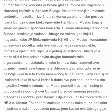
humanitarnoga koncerta duhovne glazbe Pomozimo zajedno! u
Narodnoj knjižnici u Širokom Brijegu. Na konferenciji je uz ostale
sudionike, nazočila i izvršna direktorica za ekonomske poslove
Ivana Bunoza u ime Elektroprivrede HZ HB d.d. Mostar, koja je
jedan od glavnih sponzora koncerta. U svom obraćanju direktorica
Bunoza čestitala je vodstvu Udruge na važnoj godišnjici i
naglasila kako JP Elektroprivreda HZ HB d.d. Mostar konstantno
od samoga početka rada ove Udruge, kroz razne projekte,
podržava njezin rad. Riječ je o jednoj jedinstvenoj Udruzi koja
može služiti kao primjer svim drugim humanitarnim
organizacijama. Istaknula je kako je imala čast i zadovoljstvo
posjetiti i smještajne kapacitete Udruge u Zagrebu, gdje se je
najbolje uvjerila u to koliko nesebičnog truda i rada ulažu čelni ljudi
i volonteri kako bi svaki korisnik dobio svu potrebnu pomoć u tim
najtežim životnim trenutcima. Model pomoći kroz trajni nalog je
budućnost i sigurnost ove Udruge što su od samoga početka
prepoznali i podržali predstavnici i djelatnici JP Elektroprivreda HZ
HB d.d. Mostar. Također je istaknula podatak kako su na naplatim
mjestima u našem poduzeću postavljene kasice ove Udruge gdje