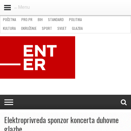
←Menu
POČETNA
PRO.PR
BIH
STANDARD
POLITIKA
HOME
VIJESTI
PRO.PR
STANDARD
POLITIKA
GOSPODARSTVO
OKRUŽENJE
GLAZBA
KULTURA
SPORT
FOTO
KULTURA
OKRUŽENJE
SPORT
SVIJET
GLAZBA
NATJEČAJI
FILMING LOCATION IN BH
KONTAKT
Elektroprivreda sponzor koncerta duhovne
glazbe