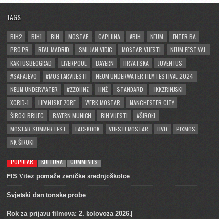
TAGS
BIH2
BIH1
BIH
MOSTAR
CAPLJINA
#BIH
NEUM
ENTER.BA
PRO.PR
REAL MADRID
SMILJAN VIDIC
MOSTAR VIJESTI
NEUM FESTIVAL
KAKTUSBEOGRAD
LIVERPOOL
BAYERN
HRVATSKA
JUVENTUS
#SARAJEVO
#MOSTARVIJESTI
NEUM UNDERWATER FILM FESTIVAL 2024
NEUM UNDERWATER
#ZZOHNZ
HNŽ
STANDARD
HKKZRINJSKI
XGRID-1
LIPANJSKE ZORE
WERK MOSTAR
MANCHESTER CITY
ŠIROKI BRIJEG
BAYERN MUNICH
BIH VIJESTI
#ŠIROKI
MOSTAR SUMMER FEST
FACEBOOK
VIJESTI MOSTAR
HVO
PIXMOS
NK ŠIROKI
POPULAR
KULTURA
COMMENTS
FIS Vitez pomaže zeničke srednjoškolce
Svjetski dan tonske probe
Rok za prijavu filmova: 2. kolovoza 2026.|