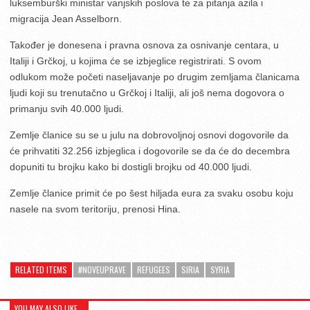
luksemburški ministar vanjskih poslova te za pitanja azila i
migracija Jean Asselborn.
Također je donesena i pravna osnova za osnivanje centara, u
Italiji i Grčkoj, u kojima će se izbjeglice registrirati. S ovom
odlukom može početi naseljavanje po drugim zemljama članicama
ljudi koji su trenutačno u Grčkoj i Italiji, ali još nema dogovora o
primanju svih 40.000 ljudi.
Zemlje članice su se u julu na dobrovoljnoj osnovi dogovorile da
će prihvatiti 32.256 izbjeglica i dogovorile se da će do decembra
dopuniti tu brojku kako bi dostigli brojku od 40.000 ljudi.
Zemlje članice primit će po šest hiljada eura za svaku osobu koju
nasele na svom teritoriju, prenosi Hina.
RELATED ITEMS
#NOVEUPRAVE
REFUGEES
SIRIA
SYRIA
YOU MAY ALSO LIKE...