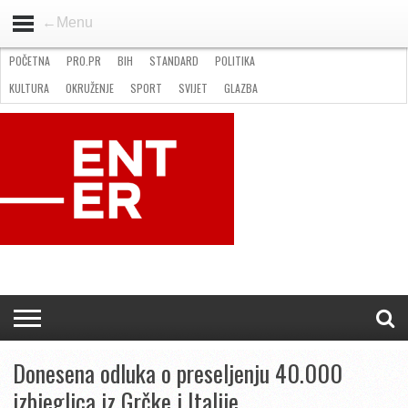
←Menu
POČETNA
PRO.PR
BIH
STANDARD
POLITIKA
HOME
VIJESTI
PRO.PR
STANDARD
POLITIKA
GOSPODARSTVO
OKRUŽENJE
GLAZBA
KULTURA
SPORT
FOTO
KULTURA
OKRUŽENJE
SPORT
SVIJET
GLAZBA
NATJEČAJI
FILMING LOCATION IN BH
KONTAKT
Donesena odluka o preseljenju 40.000
izbjeglica iz Grčke i Italije