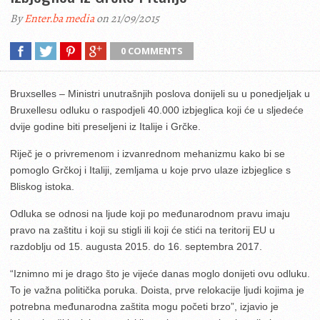
By
Enter.ba media
on 21/09/2015
0 COMMENTS
Bruxselles – Ministri unutrašnjih poslova donijeli su u ponedjeljak u
Bruxellesu odluku o raspodjeli 40.000 izbjeglica koji će u sljedeće
dvije godine biti preseljeni iz Italije i Grčke.
Riječ je o privremenom i izvanrednom mehanizmu kako bi se
pomoglo Grčkoj i Italiji, zemljama u koje prvo ulaze izbjeglice s
Bliskog istoka.
Odluka se odnosi na ljude koji po međunarodnom pravu imaju
pravo na zaštitu i koji su stigli ili koji će stići na teritorij EU u
razdoblju od 15. augusta 2015. do 16. septembra 2017.
“Iznimno mi je drago što je vijeće danas moglo donijeti ovu odluku.
To je važna politička poruka. Doista, prve relokacije ljudi kojima je
potrebna međunarodna zaštita mogu početi brzo”, izjavio je