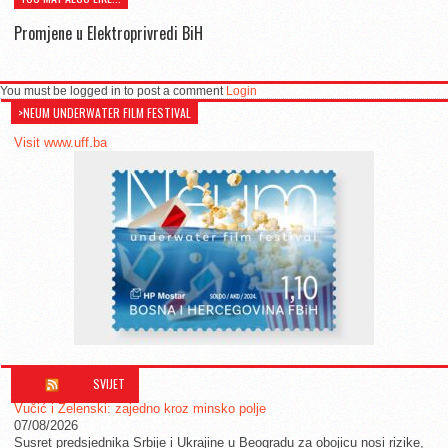
Promjene u Elektroprivredi BiH
You must be logged in to post a comment
Login
>NEUM UNDERWATER FILM FESTIVAL
Visit www.uff.ba
SVIJET
Vučić i Zelenski: zajedno kroz minsko polje
07/08/2026
Susret predsjednika Srbije i Ukrajine u Beogradu za obojicu nosi rizike,