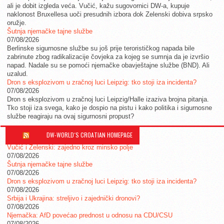
ali je dobit izgleda veća. Vučić, kažu sugovornici DW-a, kupuje
naklonost Bruxellesa uoči presudnih izbora dok Zelenski dobiva srpsko
oružje.
Šutnja njemačke tajne službe
07/08/2026
Berlinske sigurnosne službe su još prije terorističkog napada bile
zabrinute zbog radikalizacije čovjeka za kojeg se sumnja da je izvršio
napad. Nadale su se pomoći njemačke obavještajne službe (BND). Ali
uzalud.
Dron s eksplozivom u zračnoj luci Leipzig: tko stoji iza incidenta?
07/08/2026
Dron s eksplozivom u zračnoj luci Leipzig/Halle izaziva brojna pitanja.
Tko stoji iza svega, kako je dospio na pistu i kako politika i sigurnosne
službe reagiraju na ovaj sigurnosni propust?
DW-WORLD´S CROATIAN HOMEPAGE
Vučić i Zelenski: zajedno kroz minsko polje
07/08/2026
Šutnja njemačke tajne službe
07/08/2026
Dron s eksplozivom u zračnoj luci Leipzig: tko stoji iza incidenta?
07/08/2026
Srbija i Ukrajina: streljivo i zajednički dronovi?
07/08/2026
Njemačka: AfD povećao prednost u odnosu na CDU/CSU
07/08/2026