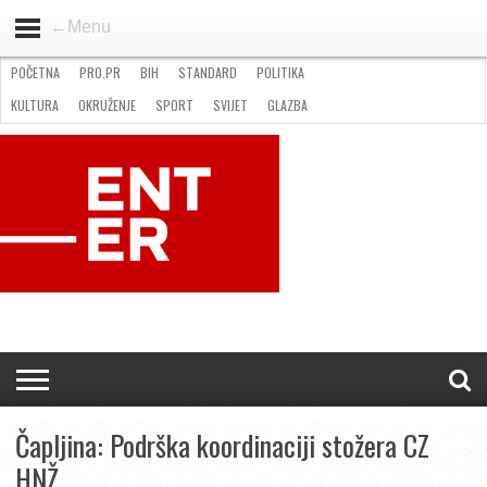
←Menu
POČETNA
PRO.PR
BIH
STANDARD
POLITIKA
HOME
VIJESTI
PRO.PR
STANDARD
POLITIKA
GOSPODARSTVO
OKRUŽENJE
GLAZBA
KULTURA
SPORT
FOTO
KULTURA
OKRUŽENJE
SPORT
SVIJET
GLAZBA
NATJEČAJI
FILMING LOCATION IN BH
KONTAKT
Čapljina: Podrška koordinaciji stožera CZ
HNŽ