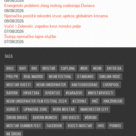
08/08/2026
Energetski problemi zbog niskog vodostaja Dunava
08/08/2026
Njemačka postiže rekordni izvoz uprkos globalnim krizama
08/08/2026
Vučić i Zelenski: zajedno kroz minsko polje
07/08/2026
Šutnja njemačke tajne službe
07/08/2026
TAGS
BIH2
BIH1
BIH
MOSTAR
CAPLJINA
#BIH
NEUM
ENTER.BA
PRO.PR
REAL MADRID
NEUM FESTIVAL
STANDARD
SMILJAN VIDIC
MOSTAR VIJESTI
NEUM UNDERWATER
KAKTUSBEOGRAD
LIVERPOOL
BAYERN
HRVATSKA
JUVENTUS
#SARAJEVO
#MOSTARVIJESTI
NEUM UNDERWATER FILM FESTIVAL 2024
#ZZOHNZ
HNŽ
HKKZRINJSKI
XGRID-1
LIPANJSKE ZORE
WERK MOSTAR
MANCHESTER CITY
ŠIROKI BRIJEG
BAYERN MUNICH
BIH VIJESTI
#ŠIROKI
MOSTAR SUMMER FEST
FACEBOOK
VIJESTI MOSTAR
HVO
PIXMOS
NK ŠIROKI