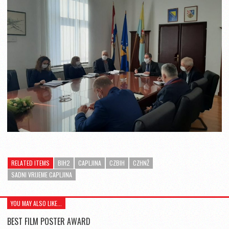
RELATED ITEMS
BIH2
CAPLJINA
CZBIH
CZHNŽ
SADNI VRIJEME CAPLJINA
YOU MAY ALSO LIKE...
BEST FILM POSTER AWARD