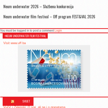
Neum underwater 2026 – Službena konkurecija
Neum underwater film festival – Off program FEST&VAL 2026
You must be logged in to post a comment
Login
>NEUM UNDERWATER FILM FESTIVAL
Visit www.uff.ba
SVIJET
Vučić i Zelenski: O soji, ali ne i o granatama