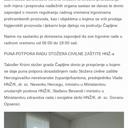
svih mjera i preporuka nadležnih organa sastao se danas te donio
zapovijed o novom reguliranju radnog vremena trgovinama
prehrambenih proizvoda, kao i objektima u kojima se vrši prodaja
higijenskih proizvoda i ljekarni koje djeluju na području Čapljine.
Naime na sastanku je donesena zapovijed da sve trgovine rade u
radnom vremenu od 06:00 do 18:00 sati.
PUNA POTPORA RADU STOŽERA CIVILNE ZAŠTITE HNŽ-a
Također Krizni stožer grada Čapljine donio je priopćenje u kojem
se daje puna potpora dosadašnjem radu Stožera civilne zaštite
Hercegovačko-neretvanske županije/kantona, predsjedniku Vlade
HNŽ/K, dr. sc. Nevenku Hercegu, ministru u Ministarstvu
unutarnjih poslova HNŽ/K, Slađanu Bevandi i ministru u
Ministarstvu zdravstva rada i socijalne skrbi HNŽ/K, dr. sc. Goranu
Opsenici.