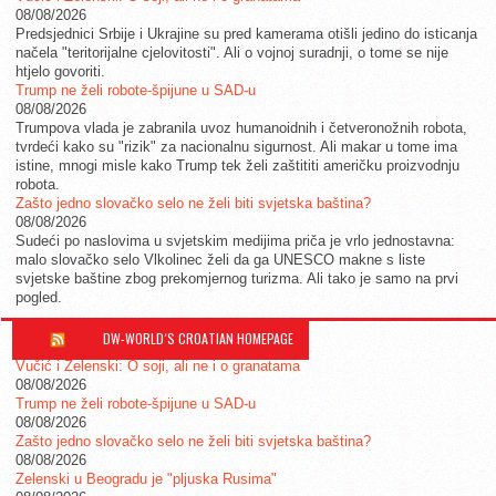
08/08/2026
Predsjednici Srbije i Ukrajine su pred kamerama otišli jedino do isticanja
načela "teritorijalne cjelovitosti". Ali o vojnoj suradnji, o tome se nije
htjelo govoriti.
Trump ne želi robote-špijune u SAD-u
08/08/2026
Trumpova vlada je zabranila uvoz humanoidnih i četveronožnih robota,
tvrdeći kako su "rizik" za nacionalnu sigurnost. Ali makar u tome ima
istine, mnogi misle kako Trump tek želi zaštititi američku proizvodnju
robota.
Zašto jedno slovačko selo ne želi biti svjetska baština?
08/08/2026
Sudeći po naslovima u svjetskim medijima priča je vrlo jednostavna:
malo slovačko selo Vlkolinec želi da ga UNESCO makne s liste
svjetske baštine zbog prekomjernog turizma. Ali tako je samo na prvi
pogled.
DW-WORLD´S CROATIAN HOMEPAGE
Vučić i Zelenski: O soji, ali ne i o granatama
08/08/2026
Trump ne želi robote-špijune u SAD-u
08/08/2026
Zašto jedno slovačko selo ne želi biti svjetska baština?
08/08/2026
Zelenski u Beogradu je "pljuska Rusima"