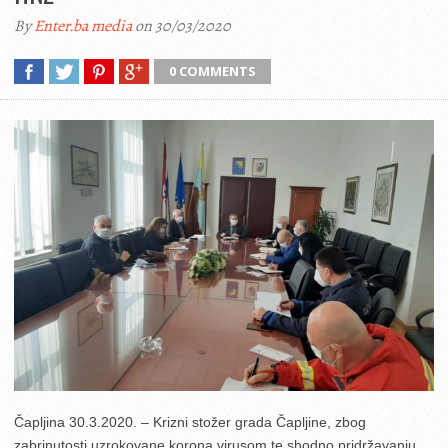
By
Enter.ba media
on 30/03/2020
0 COMMENTS
Čapljina 30.3.2020. – Krizni stožer grada Čapljine, zbog
zabrinutosti uzrokovane korona virusom te shodno pridržavanju