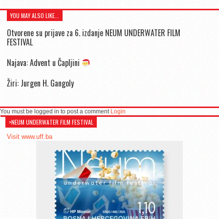
YOU MAY ALSO LIKE...
Otvorene su prijave za 6. izdanje NEUM UNDERWATER FILM
FESTIVAL
Najava: Advent u Čapljini
Žiri: Jurgen H. Gangoly
You must be logged in to post a comment
Login
>NEUM UNDERWATER FILM FESTIVAL
Visit www.uff.ba