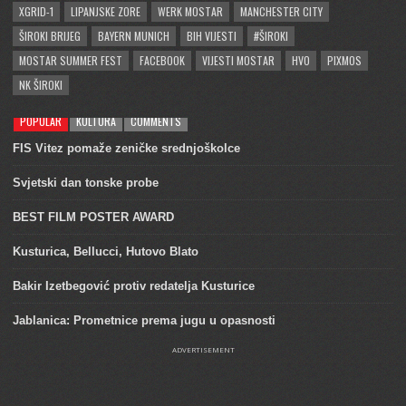
XGRID-1
LIPANJSKE ZORE
WERK MOSTAR
MANCHESTER CITY
ŠIROKI BRIJEG
BAYERN MUNICH
BIH VIJESTI
#ŠIROKI
MOSTAR SUMMER FEST
FACEBOOK
VIJESTI MOSTAR
HVO
PIXMOS
NK ŠIROKI
POPULAR
KULTURA
COMMENTS
FIS Vitez pomaže zeničke srednjoškolce
Svjetski dan tonske probe
BEST FILM POSTER AWARD
Kusturica, Bellucci, Hutovo Blato
Bakir Izetbegović protiv redatelja Kusturice
Jablanica: Prometnice prema jugu u opasnosti
ADVERTISEMENT