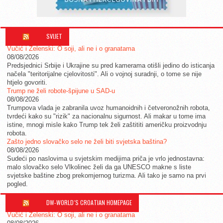
SVIJET
Vučić i Zelenski: O soji, ali ne i o granatama
08/08/2026
Predsjednici Srbije i Ukrajine su pred kamerama otišli jedino do isticanja
načela "teritorijalne cjelovitosti". Ali o vojnoj suradnji, o tome se nije
htjelo govoriti.
Trump ne želi robote-špijune u SAD-u
08/08/2026
Trumpova vlada je zabranila uvoz humanoidnih i četveronožnih robota,
tvrdeći kako su "rizik" za nacionalnu sigurnost. Ali makar u tome ima
istine, mnogi misle kako Trump tek želi zaštititi američku proizvodnju
robota.
Zašto jedno slovačko selo ne želi biti svjetska baština?
08/08/2026
Sudeći po naslovima u svjetskim medijima priča je vrlo jednostavna:
malo slovačko selo Vlkolinec želi da ga UNESCO makne s liste
svjetske baštine zbog prekomjernog turizma. Ali tako je samo na prvi
pogled.
DW-WORLD´S CROATIAN HOMEPAGE
Vučić i Zelenski: O soji, ali ne i o granatama