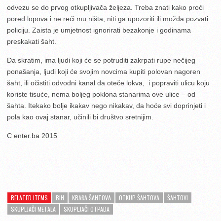
odvezu se do prvog otkupljivača željeza. Treba znati kako proći
pored lopova i ne reći mu ništa, niti ga upozoriti ili možda pozvati
policiju. Zaista je umjetnost ignorirati bezakonje i godinama
preskakati šaht.
Da skratim, ima ljudi koji će se potruditi zakrpati rupe nečijeg
ponašanja, ljudi koji će svojim novcima kupiti polovan nagoren
šaht, ili očistiti odvodni kanal da oteče lokva, i popraviti ulicu koju
koriste tisuće, nema boljeg poklona stanarima ove ulice – od
šahta. Itekako bolje ikakav nego nikakav, da hoće svi doprinjeti i
pola kao ovaj stanar, učinili bi društvo sretnijim.
C enter.ba 2015
RELATED ITEMS
BIH
KRAĐA ŠAHTOVA
OTKUP ŠAHTOVA
ŠAHTOVI
SKUPLJAČI METALA
SKUPLJAČI OTPADA