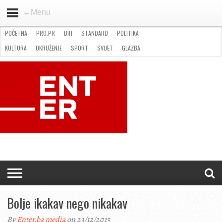
←Menu
POČETNA
PRO.PR
BIH
STANDARD
POLITIKA
HOME
VIJESTI
PRO.PR
STANDARD
POLITIKA
GOSPODARSTVO
OKRUŽENJE
GLAZBA
KULTURA
SPORT
FOTO
KULTURA
OKRUŽENJE
SPORT
SVIJET
GLAZBA
NATJEČAJI
FILMING LOCATION IN BH
KONTAKT
Bolje ikakav nego nikakav
By
Enter.ba media
on 23/12/2015