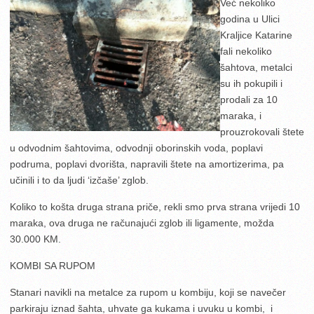
Već nekoliko
godina u Ulici
Kraljice Katarine
fali nekoliko
šahtova, metalci
su ih pokupili i
prodali za 10
maraka, i
prouzrokovali štete
u odvodnim šahtovima, odvodnji oborinskih voda, poplavi
podruma, poplavi dvorišta, napravili štete na amortizerima, pa
učinili i to da ljudi ‘izčaše’ zglob.
Koliko to košta druga strana priče, rekli smo prva strana vrijedi 10
maraka, ova druga ne računajući zglob ili ligamente, možda
30.000 KM.
KOMBI SA RUPOM
Stanari navikli na metalce za rupom u kombiju, koji se navečer
parkiraju iznad šahta, uhvate ga kukama i uvuku u kombi, i