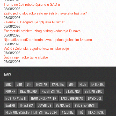
08/08/2026
Trump ne želi robote-špijune u SAD-u
08/08/2026
Zašto jedno slovačko selo ne želi biti svjetska baština?
08/08/2026
Zelenski u Beogradu je "pljuska Rusima"
08/08/2026
Energetski problemi zbog niskog vodostaja Dunava
08/08/2026
Njemačka postiže rekordni izvoz uprkos globalnim krizama
08/08/2026
Vučić i Zelenski: zajedno kroz minsko polje
07/08/2026
Šutnja njemačke tajne službe
07/08/2026
TAGS
BIH2
BIH1
BIH
MOSTAR
CAPLJINA
#BIH
NEUM
ENTER.BA
PRO.PR
REAL MADRID
NEUM FESTIVAL
STANDARD
SMILJAN VIDIC
MOSTAR VIJESTI
NEUM UNDERWATER
KAKTUSBEOGRAD
LIVERPOOL
BAYERN
HRVATSKA
JUVENTUS
#SARAJEVO
#MOSTARVIJESTI
NEUM UNDERWATER FILM FESTIVAL 2024
#ZZOHNZ
HNŽ
HKKZRINJSKI