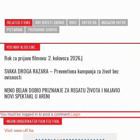
RELATED ITEMS
BIH VIJESTI ZADNJE
BIH2
ENTER.BA
MAGAZIN ENTER
PUTARINA
TROŠARINE GORIVO
YOU MAY ALSO LIKE...
Rok za prijavu filmova: 2. kolovoza 2026.|
SVAKA DROGA RAZARA – Preventivna kampanja za život bez
ovisnosti
NENO BELAN DOBIO PRIZNANJE ZA REGATU ŽIVOTA I NAJAVIO
NOVI SPEKTAKL U ARENI
You must be logged in to post a comment
Login
>NEUM UNDERWATER FILM FESTIVAL
Visit www.uff.ba