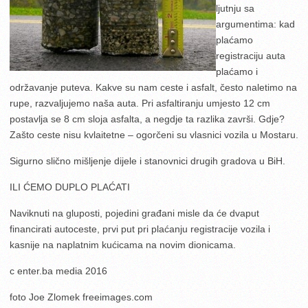
ljutnju sa
argumentima: kad
plaćamo
registraciju auta
plaćamo i
održavanje puteva. Kakve su nam ceste i asfalt, često naletimo na
rupe, razvaljujemo naša auta. Pri asfaltiranju umjesto 12 cm
postavlja se 8 cm sloja asfalta, a negdje ta razlika završi. Gdje?
Zašto ceste nisu kvlaitetne – ogorčeni su vlasnici vozila u Mostaru.
Sigurno slično mišljenje dijele i stanovnici drugih gradova u BiH.
ILI ĆEMO DUPLO PLAĆATI
Naviknuti na gluposti, pojedini građani misle da će dvaput
financirati autoceste, prvi put pri plaćanju registracije vozila i
kasnije na naplatnim kućicama na novim dionicama.
c enter.ba media 2016
foto Joe Zlomek freeimages.com