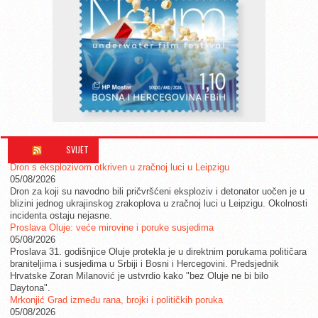
SVIJET
Dron s eksplozivom otkriven u zračnoj luci u Leipzigu
05/08/2026
Dron za koji su navodno bili pričvršćeni eksploziv i detonator uočen je u
blizini jednog ukrajinskog zrakoplova u zračnoj luci u Leipzigu. Okolnosti
incidenta ostaju nejasne.
Proslava Oluje: veće mirovine i poruke susjedima
05/08/2026
Proslava 31. godišnjice Oluje protekla je u direktnim porukama političara
braniteljima i susjedima u Srbiji i Bosni i Hercegovini. Predsjednik
Hrvatske Zoran Milanović je ustvrdio kako "bez Oluje ne bi bilo
Daytona".
Mrkonjić Grad između rana, brojki i političkih poruka
05/08/2026