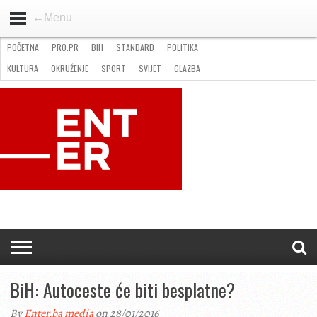
←Menu
POČETNA
PRO.PR
BIH
STANDARD
POLITIKA
HOME
VIJESTI
PRO.PR
STANDARD
POLITIKA
GOSPODARSTVO
OKRUŽENJE
GLAZBA
KULTURA
SPORT
FOTO
KULTURA
OKRUŽENJE
SPORT
SVIJET
GLAZBA
NATJEČAJI
FILMING LOCATION IN BH
KONTAKT
BiH: Autoceste će biti besplatne?
By
Enter.ba media
on 28/01/2016