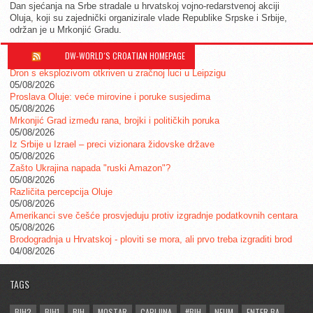
Dan sjećanja na Srbe stradale u hrvatskoj vojno-redarstvenoj akciji
Oluja, koji su zajednički organizirale vlade Republike Srpske i Srbije,
održan je u Mrkonjić Gradu.
DW-WORLD´S CROATIAN HOMEPAGE
Dron s eksplozivom otkriven u zračnoj luci u Leipzigu
05/08/2026
Proslava Oluje: veće mirovine i poruke susjedima
05/08/2026
Mrkonjić Grad između rana, brojki i političkih poruka
05/08/2026
Iz Srbije u Izrael – preci vizionara židovske države
05/08/2026
Zašto Ukrajina napada "ruski Amazon"?
05/08/2026
Različita percepcija Oluje
05/08/2026
Amerikanci sve češće prosvjeduju protiv izgradnje podatkovnih centara
05/08/2026
Brodogradnja u Hrvatskoj - ploviti se mora, ali prvo treba izgraditi brod
04/08/2026
TAGS
BIH2
BIH1
BIH
MOSTAR
CAPLJINA
#BIH
NEUM
ENTER.BA