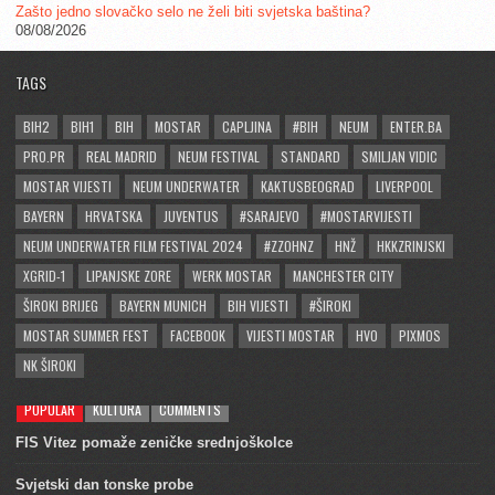
Zašto jedno slovačko selo ne želi biti svjetska baština?
08/08/2026
TAGS
BIH2
BIH1
BIH
MOSTAR
CAPLJINA
#BIH
NEUM
ENTER.BA
PRO.PR
REAL MADRID
NEUM FESTIVAL
STANDARD
SMILJAN VIDIC
MOSTAR VIJESTI
NEUM UNDERWATER
KAKTUSBEOGRAD
LIVERPOOL
BAYERN
HRVATSKA
JUVENTUS
#SARAJEVO
#MOSTARVIJESTI
NEUM UNDERWATER FILM FESTIVAL 2024
#ZZOHNZ
HNŽ
HKKZRINJSKI
XGRID-1
LIPANJSKE ZORE
WERK MOSTAR
MANCHESTER CITY
ŠIROKI BRIJEG
BAYERN MUNICH
BIH VIJESTI
#ŠIROKI
MOSTAR SUMMER FEST
FACEBOOK
VIJESTI MOSTAR
HVO
PIXMOS
NK ŠIROKI
POPULAR
KULTURA
COMMENTS
FIS Vitez pomaže zeničke srednjoškolce
Svjetski dan tonske probe