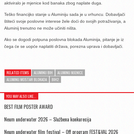
aktiviralo je mjenice kod banaka zbog naplate duga.
Teško financijko stanje u Aluminiju sada je u vrhuncu. Dobavljači
štiteći svoje poslovne interese žele doći do svojih potraživanja, a
Aluminij trenutno ne može učiniti ništa.
Ako se dogodi potpuna poslovna blokada Aluminija, pitanje je iz
čega će se uopće naplatiti država, porezna uprava i dobavljači.
RELATED ITEMS
ALUMINIJ BIH
ALUMINIJ MJENICE
ALUMINIJ MOSTAR BLOKADA
BIH2
YOU MAY ALSO LIKE...
BEST FILM POSTER AWARD
Neum underwater 2026 – Službena konkurecija
Neum underwater film festival – Off program FEST&VAL 2026