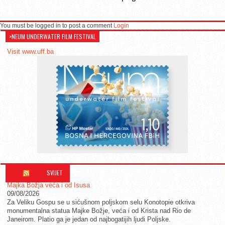
You must be logged in to post a comment
Login
>NEUM UNDERWATER FILM FESTIVAL
Visit www.uff.ba
SVIJET
Majka Božja veća i od Isusa
09/08/2026
Za Veliku Gospu se u sićušnom poljskom selu Konotopie otkriva
monumentalna statua Majke Božje, veća i od Krista nad Rio de
Janeirom. Platio ga je jedan od najbogatijih ljudi Poljske.