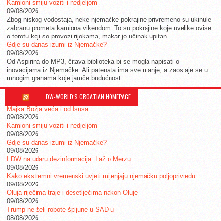
Kamioni smiju voziti i nedjeljom
09/08/2026
Zbog niskog vodostaja, neke njemačke pokrajine privremeno su ukinule
zabranu prometa kamiona vikendom. To su pokrajine koje uvelike ovise
o teretu koji se prevozi rijekama, makar je učinak upitan.
Gdje su danas izumi iz Njemačke?
09/08/2026
Od Aspirina do MP3, čitava biblioteka bi se mogla napisati o
inovacijama iz Njemačke. Ali patenata ima sve manje, a zaostaje se u
mnogim granama koje jamče budućnost.
DW-WORLD´S CROATIAN HOMEPAGE
Majka Božja veća i od Isusa
09/08/2026
Kamioni smiju voziti i nedjeljom
09/08/2026
Gdje su danas izumi iz Njemačke?
09/08/2026
I DW na udaru dezinformacija: Laž o Merzu
09/08/2026
Kako ekstremni vremenski uvjeti mijenjaju njemačku poljoprivredu
09/08/2026
Oluja riječima traje i desetljećima nakon Oluje
09/08/2026
Trump ne želi robote-špijune u SAD-u
08/08/2026