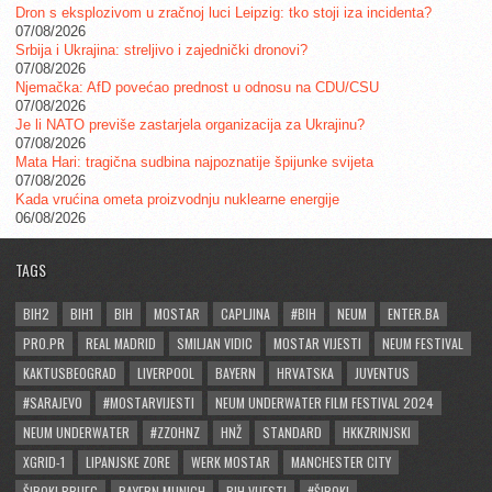
Dron s eksplozivom u zračnoj luci Leipzig: tko stoji iza incidenta?
07/08/2026
Srbija i Ukrajina: streljivo i zajednički dronovi?
07/08/2026
Njemačka: AfD povećao prednost u odnosu na CDU/CSU
07/08/2026
Je li NATO previše zastarjela organizacija za Ukrajinu?
07/08/2026
Mata Hari: tragična sudbina najpoznatije špijunke svijeta
07/08/2026
Kada vrućina ometa proizvodnju nuklearne energije
06/08/2026
TAGS
BIH2
BIH1
BIH
MOSTAR
CAPLJINA
#BIH
NEUM
ENTER.BA
PRO.PR
REAL MADRID
SMILJAN VIDIC
MOSTAR VIJESTI
NEUM FESTIVAL
KAKTUSBEOGRAD
LIVERPOOL
BAYERN
HRVATSKA
JUVENTUS
#SARAJEVO
#MOSTARVIJESTI
NEUM UNDERWATER FILM FESTIVAL 2024
NEUM UNDERWATER
#ZZOHNZ
HNŽ
STANDARD
HKKZRINJSKI
XGRID-1
LIPANJSKE ZORE
WERK MOSTAR
MANCHESTER CITY
ŠIROKI BRIJEG
BAYERN MUNICH
BIH VIJESTI
#ŠIROKI