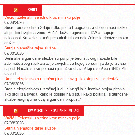
SVIJET
Vučić i Zelenski: zajedno kroz minsko polje
07/08/2026
Susret predsjednika Srbije i Ukrajine u Beogradu za obojicu nosi rizike,
ali je dobit izgleda veća. Vučić, kažu sugovornici DW-a, kupuje
naklonost Bruxellesa uoči presudnih izbora dok Zelenski dobiva srpsko
oružje.
Šutnja njemačke tajne službe
07/08/2026
Berlinske sigurnosne službe su još prije terorističkog napada bile
zabrinute zbog radikalizacije čovjeka za kojeg se sumnja da je izvršio
napad. Nadale su se pomoći njemačke obavještajne službe (BND). Ali
uzalud.
Dron s eksplozivom u zračnoj luci Leipzig: tko stoji iza incidenta?
07/08/2026
Dron s eksplozivom u zračnoj luci Leipzig/Halle izaziva brojna pitanja.
Tko stoji iza svega, kako je dospio na pistu i kako politika i sigurnosne
službe reagiraju na ovaj sigurnosni propust?
DW-WORLD´S CROATIAN HOMEPAGE
Vučić i Zelenski: zajedno kroz minsko polje
07/08/2026
Šutnja njemačke tajne službe
07/08/2026