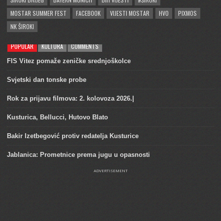
MOSTAR SUMMER FEST
FACEBOOK
VIJESTI MOSTAR
HVO
PIXMOS
NK ŠIROKI
POPULAR
KULTURA
COMMENTS
FIS Vitez pomaže zeničke srednjoškolce
Svjetski dan tonske probe
Rok za prijavu filmova: 2. kolovoza 2026.|
Kusturica, Bellucci, Hutovo Blato
Bakir Izetbegović protiv redatelja Kusturice
Jablanica: Prometnice prema jugu u opasnosti
ADVERTISEMENT