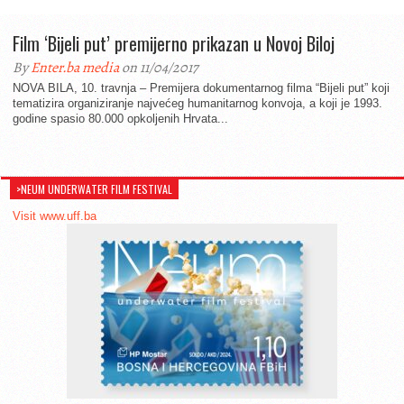
Film ‘Bijeli put’ premijerno prikazan u Novoj Biloj
By
Enter.ba media
on 11/04/2017
NOVA BILA, 10. travnja – Premijera dokumentarnog filma “Bijeli put” koji
tematizira organiziranje najvećeg humanitarnog konvoja, a koji je 1993.
godine spasio 80.000 opkoljenih Hrvata...
>NEUM UNDERWATER FILM FESTIVAL
Visit www.uff.ba