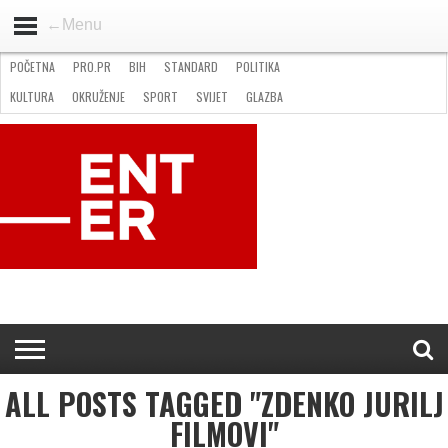
←Menu
POČETNA
PRO.PR
BIH
STANDARD
POLITIKA
HOME
VIJESTI
PRO.PR
STANDARD
POLITIKA
GOSPODARSTVO
OKRUŽENJE
GLAZBA
KULTURA
SPORT
FOTO
KULTURA
OKRUŽENJE
SPORT
SVIJET
GLAZBA
NATJEČAJI
FILMING LOCATION IN BH
KONTAKT
ALL POSTS TAGGED "ZDENKO JURILJ
FILMOVI"