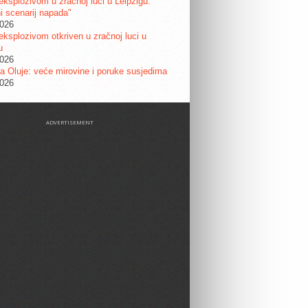
eksplozivom u zračnoj luci u Leipzigu:
ni scenarij napada"
2026
eksplozivom otkriven u zračnoj luci u
u
2026
a Oluje: veće mirovine i poruke susjedima
2026
ADVERTISEMENT