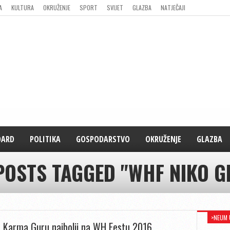
A
KULTURA
OKRUŽENJE
SPORT
SVIJET
GLAZBA
NATJEČAJI
DARD
POLITIKA
GOSPODARSTVO
OKRUŽENJE
GLAZBA
POSTS TAGGED "WHF NIKO G
>NEUM 
 Karma Guru najbolji na WH Festu 2016