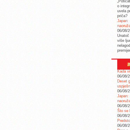
„Potica
o integ
uvela pr
priča?
Japan: 
naoruž
06/08/
Unatoč 
više lj
nelagod
premije
Kada vr
06/08/
Deset g
uspješn
06/08/
Japan: 
naoruž
06/08/
Što se 
06/08/
Predstoj
06/08/