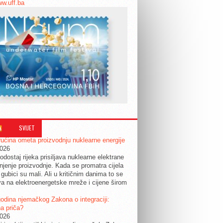
ww.uff.ba
SVIJET
ućina ometa proizvodnju nuklearne energije
2026
odostaj rijeka prisiljava nuklearne elektrane
jenje proizvodnje. Kada se promatra cijela
 gubici su mali. Ali u kritičnim danima to se
a na elektroenergetske mreže i cijene širom
.
odina njemačkog Zakona o integraciji:
a priča?
2026