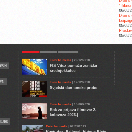
Dron s 
"Hibrid
06/08/
Dron s 
Leipzig
05/08/
Proslav
05/08/
POPULAR
KULTURA
COMMENTS
Enter.ba media
| 20/12/2018
#BIH
FIS Vitez pomaže zeničke
srednjoškolce
VAL
Enter.ba media
| 12/12/2018
Svjetski dan tonske probe
Enter.ba media
| 19/06/2026
Rok za prijavu filmova: 2.
kolovoza 2026.|
NDARD
Enter.ba media
| 07/05/2013
Kusturica, Bellucci, Hutovo Blato