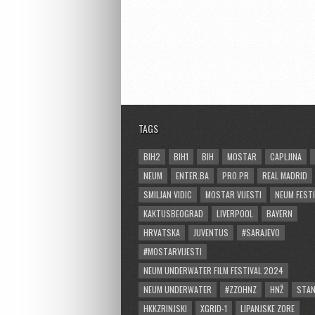
TAGS
BIH2
BIH1
BIH
MOSTAR
CAPLJINA
NEUM
ENTER.BA
PRO.PR
REAL MADRID
SMILJAN VIDIC
MOSTAR VIJESTI
NEUM FESTI
KAKTUSBEOGRAD
LIVERPOOL
BAYERN
HRVATSKA
JUVENTUS
#SARAJEVO
#MOSTARVIJESTI
NEUM UNDERWATER FILM FESTIVAL 2024
NEUM UNDERWATER
#ZZOHNZ
HNŽ
STA
HKKZRINJSKI
XGRID-1
LIPANJSKE ZORE