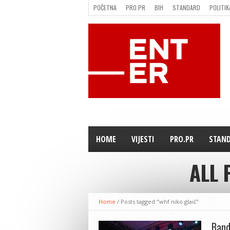
POČETNA
PRO.PR
BIH
STANDARD
POLITIK
FILMING LOCATION IN BH
KONTAKT
HOME
VIJESTI
PRO.PR
STAN
ALL 
Home
/
Posts tagged "whf niko glaić"
Band