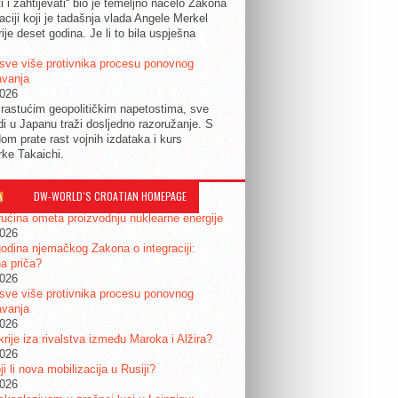
ti i zahtijevati“ bio je temeljno načelo Zakona
raciji koji je tadašnja vlada Angele Merkel
ije deset godina. Je li to bila uspješna
sve više protivnika procesu ponovnog
avanja
2026
rastućim geopolitičkim napetostima, sve
udi u Japanu traži dosljedno razoružanje. S
om prate rast vojnih izdataka i kurs
rke Takaichi.
DW-WORLD´S CROATIAN HOMEPAGE
ućina ometa proizvodnju nuklearne energije
2026
odina njemačkog Zakona o integraciji:
a priča?
2026
sve više protivnika procesu ponovnog
avanja
2026
krije iza rivalstva između Maroka i Alžira?
2026
i li nova mobilizacija u Rusiji?
2026