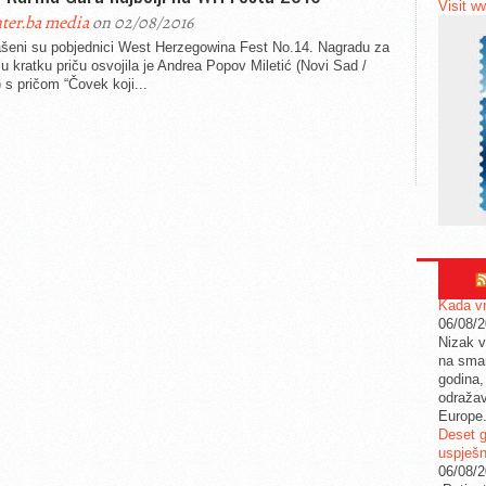
Visit w
ter.ba media
on 02/08/2016
ašeni su pobjednici West Herzegowina Fest No.14. Nagradu za
ju kratku priču osvojila je Andrea Popov Miletić (Novi Sad /
) s pričom “Čovek koji...
Kada vr
06/08/
Nizak v
na sman
godina,
odražav
Europe
Deset g
uspješn
06/08/