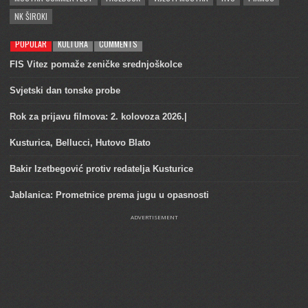
NK ŠIROKI
POPULAR
KULTURA
COMMENTS
FIS Vitez pomaže zeničke srednjoškolce
Svjetski dan tonske probe
Rok za prijavu filmova: 2. kolovoza 2026.|
Kusturica, Bellucci, Hutovo Blato
Bakir Izetbegović protiv redatelja Kusturice
Jablanica: Prometnice prema jugu u opasnosti
ADVERTISEMENT