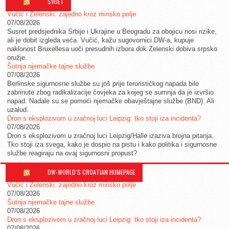
SVIJET
Vučić i Zelenski: zajedno kroz minsko polje
07/08/2026
Susret predsjednika Srbije i Ukrajine u Beogradu za obojicu nosi rizike,
ali je dobit izgleda veća. Vučić, kažu sugovornici DW-a, kupuje
naklonost Bruxellesa uoči presudnih izbora dok Zelenski dobiva srpsko
oružje.
Šutnja njemačke tajne službe
07/08/2026
Berlinske sigurnosne službe su još prije terorističkog napada bile
zabrinute zbog radikalizacije čovjeka za kojeg se sumnja da je izvršio
napad. Nadale su se pomoći njemačke obavještajne službe (BND). Ali
uzalud.
Dron s eksplozivom u zračnoj luci Leipzig: tko stoji iza incidenta?
07/08/2026
Dron s eksplozivom u zračnoj luci Leipzig/Halle izaziva brojna pitanja.
Tko stoji iza svega, kako je dospio na pistu i kako politika i sigurnosne
službe reagiraju na ovaj sigurnosni propust?
DW-WORLD´S CROATIAN HOMEPAGE
Vučić i Zelenski: zajedno kroz minsko polje
07/08/2026
Šutnja njemačke tajne službe
07/08/2026
Dron s eksplozivom u zračnoj luci Leipzig: tko stoji iza incidenta?
07/08/2026