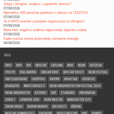
Srbija i Ukrajina: streljivo i zajednički dronovi?
07/08/2026
Njemačka: AfD povećao prednost u odnosu na CDU/CSU
07/08/2026
Je li NATO previše zastarjela organizacija za Ukrajinu?
07/08/2026
Mata Hari: tragična sudbina najpoznatije špijunke svijeta
07/08/2026
Kada vrućina ometa proizvodnju nuklearne energije
06/08/2026
TAGS
BIH2
BIH1
BIH
MOSTAR
CAPLJINA
#BIH
NEUM
ENTER.BA
PRO.PR
REAL MADRID
SMILJAN VIDIC
MOSTAR VIJESTI
NEUM FESTIVAL
KAKTUSBEOGRAD
LIVERPOOL
BAYERN
HRVATSKA
JUVENTUS
#SARAJEVO
#MOSTARVIJESTI
NEUM UNDERWATER FILM FESTIVAL 2024
NEUM UNDERWATER
#ZZOHNZ
HNŽ
STANDARD
HKKZRINJSKI
XGRID-1
LIPANJSKE ZORE
WERK MOSTAR
MANCHESTER CITY
ŠIROKI BRIJEG
BAYERN MUNICH
BIH VIJESTI
#ŠIROKI
MOSTAR SUMMER FEST
FACEBOOK
VIJESTI MOSTAR
HVO
PIXMOS