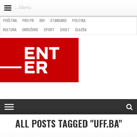
←Menu
POČETNA
PRO.PR
BIH
STANDARD
POLITIKA
HOME
VIJESTI
PRO.PR
STANDARD
POLITIKA
GOSPODARSTVO
OKRUŽENJE
GLAZBA
KULTURA
SPORT
FOTO
KULTURA
OKRUŽENJE
SPORT
SVIJET
GLAZBA
NATJEČAJI
FILMING LOCATION IN BH
KONTAKT
ALL POSTS TAGGED "UFF.BA"