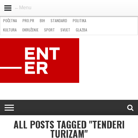
←Menu
POČETNA
PRO.PR
BIH
STANDARD
POLITIKA
HOME
VIJESTI
PRO.PR
STANDARD
POLITIKA
GOSPODARSTVO
OKRUŽENJE
GLAZBA
KULTURA
SPORT
FOTO
KULTURA
OKRUŽENJE
SPORT
SVIJET
GLAZBA
NATJEČAJI
FILMING LOCATION IN BH
KONTAKT
ALL POSTS TAGGED "TENDERI
TURIZAM"