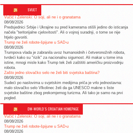
SVIJET
Vučić i Zelenski: O soji, ali ne i o granatama
08/08/2026
Predsjednici Srbije i Ukrajine su pred kamerama otišli jedino do isticanja
načela "teritorijalne cjelovitosti". Ali o vojnoj suradnji, o tome se nije
htjelo govoriti.
Trump ne želi robote-špijune u SAD-u
08/08/2026
Trumpova vlada je zabranila uvoz humanoidnih i četveronožnih robota,
tvrdeći kako su "rizik" za nacionalnu sigurnost. Ali makar u tome ima
istine, mnogi misle kako Trump tek želi zaštititi američku proizvodnju
robota.
Zašto jedno slovačko selo ne želi biti svjetska baština?
08/08/2026
Sudeći po naslovima u svjetskim medijima priča je vrlo jednostavna:
malo slovačko selo Vlkolinec želi da ga UNESCO makne s liste
svjetske baštine zbog prekomjernog turizma. Ali tako je samo na prvi
pogled.
DW-WORLD´S CROATIAN HOMEPAGE
Vučić i Zelenski: O soji, ali ne i o granatama
08/08/2026
Trump ne želi robote-špijune u SAD-u
08/08/2026