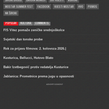
MOSTAR SUMMER FEST
FACEBOOK
VIJESTI MOSTAR
HVO
PIXMOS
NK ŠIROKI
POPULAR
KULTURA
COMMENTS
FIS Vitez pomaže zeničke srednjoškolce
Svjetski dan tonske probe
Rok za prijavu filmova: 2. kolovoza 2026.|
Kusturica, Bellucci, Hutovo Blato
Bakir Izetbegović protiv redatelja Kusturice
Jablanica: Prometnice prema jugu u opasnosti
ADVERTISEMENT