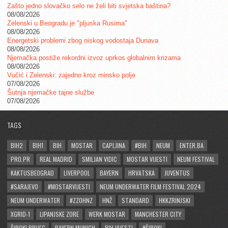
Zašto jedno slovačko selo ne želi biti svjetska baština?
08/08/2026
Zelenski u Beogradu je "pljuska Rusima"
08/08/2026
Energetski problemi zbog niskog vodostaja Dunava
08/08/2026
Njemačka postiže rekordni izvoz uprkos globalnim krizama
08/08/2026
Vučić i Zelenski: zajedno kroz minsko polje
07/08/2026
Šutnja njemačke tajne službe
07/08/2026
TAGS
BIH2
BIH1
BIH
MOSTAR
CAPLJINA
#BIH
NEUM
ENTER.BA
PRO.PR
REAL MADRID
SMILJAN VIDIC
MOSTAR VIJESTI
NEUM FESTIVAL
KAKTUSBEOGRAD
LIVERPOOL
BAYERN
HRVATSKA
JUVENTUS
#SARAJEVO
#MOSTARVIJESTI
NEUM UNDERWATER FILM FESTIVAL 2024
NEUM UNDERWATER
#ZZOHNZ
HNŽ
STANDARD
HKKZRINJSKI
XGRID-1
LIPANJSKE ZORE
WERK MOSTAR
MANCHESTER CITY
ŠIROKI BRIJEG
BAYERN MUNICH
BIH VIJESTI
#ŠIROKI