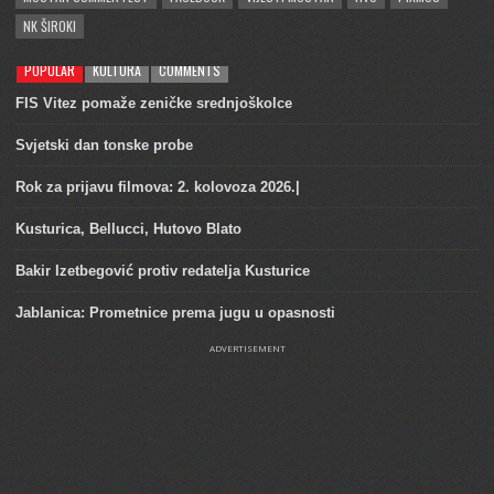
NK ŠIROKI
POPULAR
KULTURA
COMMENTS
FIS Vitez pomaže zeničke srednjoškolce
Svjetski dan tonske probe
Rok za prijavu filmova: 2. kolovoza 2026.|
Kusturica, Bellucci, Hutovo Blato
Bakir Izetbegović protiv redatelja Kusturice
Jablanica: Prometnice prema jugu u opasnosti
ADVERTISEMENT