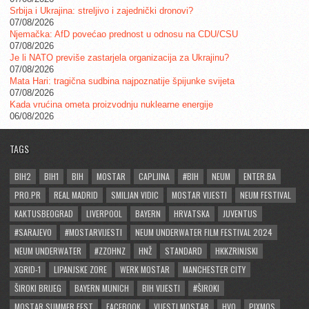
Srbija i Ukrajina: streljivo i zajednički dronovi?
07/08/2026
Njemačka: AfD povećao prednost u odnosu na CDU/CSU
07/08/2026
Je li NATO previše zastarjela organizacija za Ukrajinu?
07/08/2026
Mata Hari: tragična sudbina najpoznatije špijunke svijeta
07/08/2026
Kada vrućina ometa proizvodnju nuklearne energije
06/08/2026
TAGS
BIH2
BIH1
BIH
MOSTAR
CAPLJINA
#BIH
NEUM
ENTER.BA
PRO.PR
REAL MADRID
SMILJAN VIDIC
MOSTAR VIJESTI
NEUM FESTIVAL
KAKTUSBEOGRAD
LIVERPOOL
BAYERN
HRVATSKA
JUVENTUS
#SARAJEVO
#MOSTARVIJESTI
NEUM UNDERWATER FILM FESTIVAL 2024
NEUM UNDERWATER
#ZZOHNZ
HNŽ
STANDARD
HKKZRINJSKI
XGRID-1
LIPANJSKE ZORE
WERK MOSTAR
MANCHESTER CITY
ŠIROKI BRIJEG
BAYERN MUNICH
BIH VIJESTI
#ŠIROKI
MOSTAR SUMMER FEST
FACEBOOK
VIJESTI MOSTAR
HVO
PIXMOS