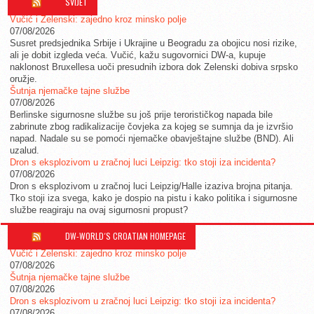
SVIJET
Vučić i Zelenski: zajedno kroz minsko polje
07/08/2026
Susret predsjednika Srbije i Ukrajine u Beogradu za obojicu nosi rizike,
ali je dobit izgleda veća. Vučić, kažu sugovornici DW-a, kupuje
naklonost Bruxellesa uoči presudnih izbora dok Zelenski dobiva srpsko
oružje.
Šutnja njemačke tajne službe
07/08/2026
Berlinske sigurnosne službe su još prije terorističkog napada bile
zabrinute zbog radikalizacije čovjeka za kojeg se sumnja da je izvršio
napad. Nadale su se pomoći njemačke obavještajne službe (BND). Ali
uzalud.
Dron s eksplozivom u zračnoj luci Leipzig: tko stoji iza incidenta?
07/08/2026
Dron s eksplozivom u zračnoj luci Leipzig/Halle izaziva brojna pitanja.
Tko stoji iza svega, kako je dospio na pistu i kako politika i sigurnosne
službe reagiraju na ovaj sigurnosni propust?
DW-WORLD´S CROATIAN HOMEPAGE
Vučić i Zelenski: zajedno kroz minsko polje
07/08/2026
Šutnja njemačke tajne službe
07/08/2026
Dron s eksplozivom u zračnoj luci Leipzig: tko stoji iza incidenta?
07/08/2026