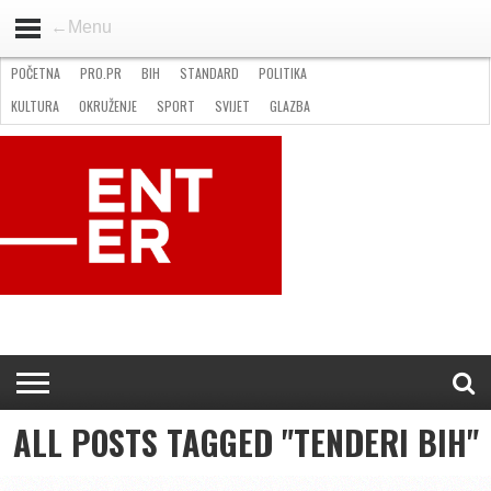
←Menu
POČETNA
PRO.PR
BIH
STANDARD
POLITIKA
HOME
VIJESTI
PRO.PR
STANDARD
POLITIKA
GOSPODARSTVO
OKRUŽENJE
GLAZBA
KULTURA
SPORT
FOTO
KULTURA
OKRUŽENJE
SPORT
SVIJET
GLAZBA
NATJEČAJI
FILMING LOCATION IN BH
KONTAKT
ALL POSTS TAGGED "TENDERI BIH"