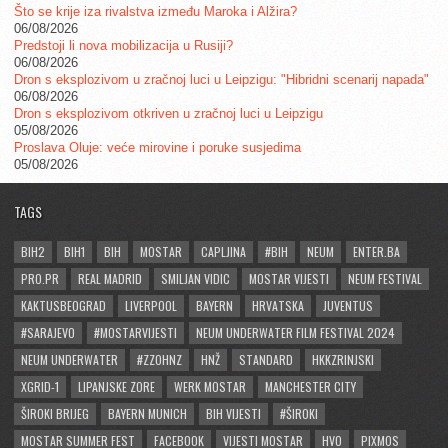
Što se krije iza rivalstva između Maroka i Alžira?
06/08/2026
Predstoji li nova mobilizacija u Rusiji?
06/08/2026
Dron s eksplozivom u zračnoj luci u Leipzigu: "Hibridni scenarij napada"
06/08/2026
Dron s eksplozivom otkriven u zračnoj luci u Leipzigu
05/08/2026
Proslava Oluje: veće mirovine i poruke susjedima
05/08/2026
TAGS
BIH2
BIH1
BIH
MOSTAR
CAPLJINA
#BIH
NEUM
ENTER.BA
PRO.PR
REAL MADRID
SMILJAN VIDIC
MOSTAR VIJESTI
NEUM FESTIVAL
KAKTUSBEOGRAD
LIVERPOOL
BAYERN
HRVATSKA
JUVENTUS
#SARAJEVO
#MOSTARVIJESTI
NEUM UNDERWATER FILM FESTIVAL 2024
NEUM UNDERWATER
#ZZOHNZ
HNŽ
STANDARD
HKKZRINJSKI
XGRID-1
LIPANJSKE ZORE
WERK MOSTAR
MANCHESTER CITY
ŠIROKI BRIJEG
BAYERN MUNICH
BIH VIJESTI
#ŠIROKI
MOSTAR SUMMER FEST
FACEBOOK
VIJESTI MOSTAR
HVO
PIXMOS