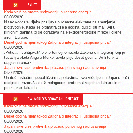
SVIJET
Kada vrućina ometa proizvodnju nuklearne energije
06/08/2026
Nizak vodostaj rijeka prisiljava nuklearne elektrane na smanjenje
proizvodnje. Kada se promatra cijela godina, gubici su mali. Ali u
kritičnim danima to se odražava na elektroenergetske mreže i cijene
širom Europe.
Deset godina njemačkog Zakona o integraciji: uspješna priča?
06/08/2026
„Poticati i zahtijevati“ bio je temeljno načelo Zakona o integraciji koji je
tadašnja vlada Angele Merkel uvela prije deset godina. Je li to bila
uspješna priča?
Japan: sve više protivnika procesu ponovnog naoružavanja
06/08/2026
Unatoč rastućim geopolitičkim napetostima, sve više ljudi u Japanu traži
dosljedno razoružanje. S nelagodom prate rast vojnih izdataka i kurs
premijerke Takaichi.
DW-WORLD´S CROATIAN HOMEPAGE
Kada vrućina ometa proizvodnju nuklearne energije
06/08/2026
Deset godina njemačkog Zakona o integraciji: uspješna priča?
06/08/2026
Japan: sve više protivnika procesu ponovnog naoružavanja
06/08/2026