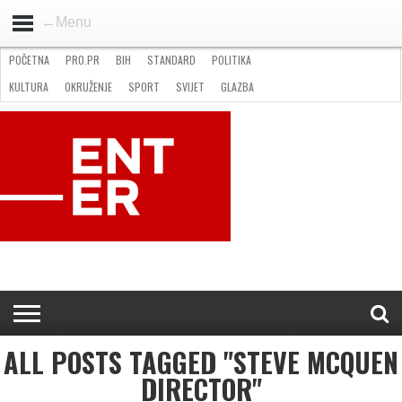
←Menu
POČETNA
PRO.PR
BIH
STANDARD
POLITIKA
HOME
VIJESTI
PRO.PR
STANDARD
POLITIKA
GOSPODARSTVO
OKRUŽENJE
GLAZBA
KULTURA
SPORT
FOTO
KULTURA
OKRUŽENJE
SPORT
SVIJET
GLAZBA
NATJEČAJI
FILMING LOCATION IN BH
KONTAKT
ALL POSTS TAGGED "STEVE MCQUEN
DIRECTOR"