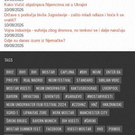
Kako Vučić objašnjava Nijemcima rat u Ukrajini
10/08/2026
Države s područja bivše Jugoslavije - zašto mladi odlaze i hoće li se
vratiti?
10/08/2026
Vojna industrija - euforija zbog dronova, no tenkovi se i dalje naručuju
10/08/2026
Gdje su danas izumi iz Njemačke?
09/08/2026
TAGS
BIH2
BIH1
BIH
MOSTAR
CAPLJINA
#BIH
NEUM
ENTER.BA
PRO.PR
REAL MADRID
NEUM FESTIVAL
STANDARD
SMILJAN VIDIC
MOSTAR VIJESTI
NEUM UNDERWATER
KAKTUSBEOGRAD
LIVERPOOL
BAYERN
HRVATSKA
JUVENTUS
#SARAJEVO
#MOSTARVIJESTI
NEUM UNDERWATER FILM FESTIVAL 2024
#ZZOHNZ
HNŽ
HKKZRINJSKI
XGRID-1
LIPANJSKE ZORE
WERK MOSTAR
MANCHESTER CITY
ŠIROKI BRIJEG
BAYERN MUNICH
BIH VIJESTI
#ŠIROKI
MOSTAR SUMMER FEST
FACEBOOK
VIJESTI MOSTAR
HVO
PIXMOS