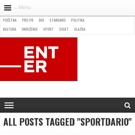
←Menu
POČETNA
PRO.PR
BIH
STANDARD
POLITIKA
HOME
VIJESTI
PRO.PR
STANDARD
POLITIKA
GOSPODARSTVO
OKRUŽENJE
GLAZBA
KULTURA
SPORT
FOTO
KULTURA
OKRUŽENJE
SPORT
SVIJET
GLAZBA
NATJEČAJI
FILMING LOCATION IN BH
KONTAKT
ALL POSTS TAGGED "SPORTDARIO"