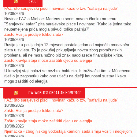
SVIJET
FAZ: što sarajevski pisci i novinari kažu o tzv. "safariju na ljude"
10/08/2026
Novinar FAZ-a Michael Martens u svom novom članku na temu
"Sarajevski safari" pita sarajevske pisce i novinare: "Kako je jedna tako
neutemeljena priča mogla privući toliku pažnju?"
Zašto Rusija prodaje toliko zlata?
10/08/2026
Rusija je u posljednjih 12 mjeseci postala jedan od najvećih prodavača
zlata u svijetu. To je pokušaj prikupljanja novca zbog proračunskih
problema, ali ne mora nužno biti znak nadolazeće financijske krize.
Zašto kravlja staja može zaštititi djecu od alergija
10/08/2026
U kravljoj staji nalazi se bezbroj bakterija. Istraživački tim iz Münchena
riješio je zagonetku kako one utječu na dječji imunosni sustav i kako
mogu zaštititi od alergija.
DW-WORLD´S CROATIAN HOMEPAGE
FAZ: što sarajevski pisci i novinari kažu o tzv. "safariju na ljude"
10/08/2026
Zašto Rusija prodaje toliko zlata?
10/08/2026
Zašto kravlja staja može zaštititi djecu od alergija
10/08/2026
Njemačka - zbog niskog vodostaja kamioni sada smiju voziti i nedjeljom
10/08/2026