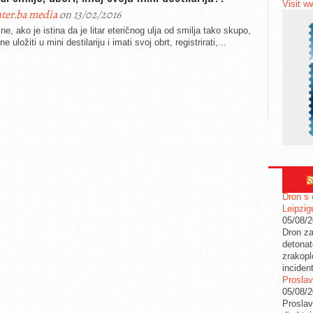
Visit w
ter.ba media
on 13/02/2016
ne, ako je istina da je litar eteričnog ulja od smilja tako skupo,
e uložiti u mini destilariju i imati svoj obrt, registrirati,...
Dron s 
Leipzig
05/08/
Dron za
detonat
zrakopl
inciden
Proslav
05/08/
Proslav