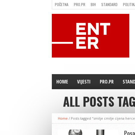
POČETNA
PRO.PR
BIH
STANDARD
POLITIK
FILMING LOCATION IN BH
KONTAKT
HOME
VIJESTI
PRO.PR
STAN
ALL POSTS TAG
Home
/
Posts tagged "smilje cmilje cijena herc
Posad