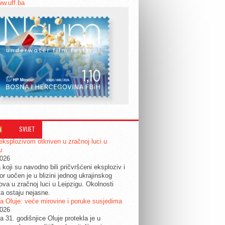
ww.uff.ba
SVIJET
eksplozivom otkriven u zračnoj luci u
u
2026
 koji su navodno bili pričvršćeni eksploziv i
or uočen je u blizini jednog ukrajinskog
ova u zračnoj luci u Leipzigu. Okolnosti
ta ostaju nejasne.
a Oluje: veće mirovine i poruke susjedima
2026
a 31. godišnjice Oluje protekla je u