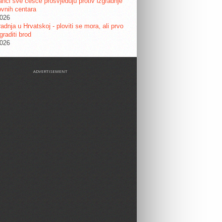
nci sve češće prosvjeduju protiv izgradnje
vnih centara
2026
adnja u Hrvatskoj - ploviti se mora, ali prvo
graditi brod
2026
ADVERTISEMENT