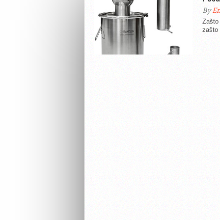
By
En
Zašto 
zašto n