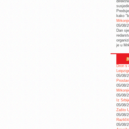
direktn
susjedi
Predsje
kako "b
Mrkonji
05/08/
Dan sje
redarstv
organiz
je u Mr
Dron s 
Leipzig
05/08/
Proslav
05/08/
Mrkonji
05/08/
Iz Srbi
05/08/
Zašto U
05/08/
Različi
05/08/