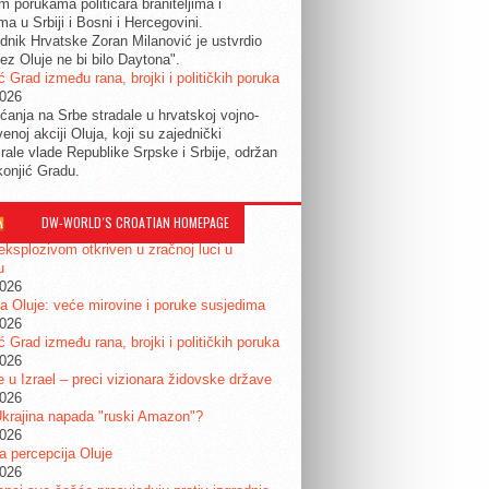
im porukama političara braniteljima i
ma u Srbiji i Bosni i Hercegovini.
dnik Hrvatske Zoran Milanović je ustvrdio
ez Oluje ne bi bilo Daytona".
ć Grad između rana, brojki i političkih poruka
2026
ćanja na Srbe stradale u hrvatskoj vojno-
enoj akciji Oluja, koji su zajednički
irale vlade Republike Srpske i Srbije, održan
konjić Gradu.
DW-WORLD´S CROATIAN HOMEPAGE
eksplozivom otkriven u zračnoj luci u
u
2026
a Oluje: veće mirovine i poruke susjedima
2026
ć Grad između rana, brojki i političkih poruka
2026
je u Izrael – preci vizionara židovske države
2026
krajina napada "ruski Amazon"?
2026
ta percepcija Oluje
2026