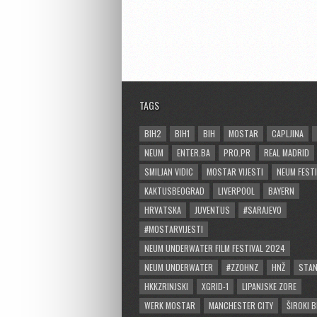
TAGS
BIH2
BIH1
BIH
MOSTAR
CAPLJINA
NEUM
ENTER.BA
PRO.PR
REAL MADRID
SMILJAN VIDIC
MOSTAR VIJESTI
NEUM FESTI
KAKTUSBEOGRAD
LIVERPOOL
BAYERN
HRVATSKA
JUVENTUS
#SARAJEVO
#MOSTARVIJESTI
NEUM UNDERWATER FILM FESTIVAL 2024
NEUM UNDERWATER
#ZZOHNZ
HNŽ
STA
HKKZRINJSKI
XGRID-1
LIPANJSKE ZORE
WERK MOSTAR
MANCHESTER CITY
ŠIROKI B