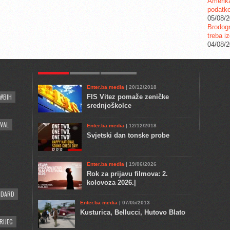
Amerika
podatko
05/08/
Brodogr
treba iz
04/08/
POPULAR
KULTURA
COMMENTS
Enter.ba media
| 20/12/2018
#BIH
FIS Vitez pomaže zeničke
srednjoškolce
VAL
Enter.ba media
| 12/12/2018
Svjetski dan tonske probe
Enter.ba media
| 19/06/2026
Rok za prijavu filmova: 2.
kolovoza 2026.|
NDARD
Enter.ba media
| 07/05/2013
Kusturica, Bellucci, Hutovo Blato
RIJEG