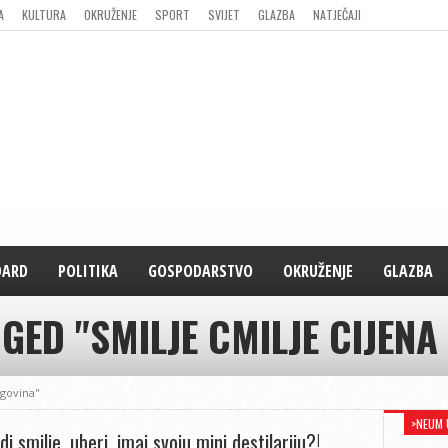
A
KULTURA
OKRUŽENJE
SPORT
SVIJET
GLAZBA
NATJEČAJI
DARD
POLITIKA
GOSPODARSTVO
OKRUŽENJE
GLAZBA
GED "SMILJE CMILJE CIJEN
egovina"
>NEUM 
i smilje, uberi, imaj svoju mini destilariju?!