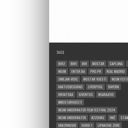
TAGS
BIH2
BIH1
BIH
MOSTAR
CAPLJINA
NEUM
ENTER.BA
PRO.PR
REAL MADRID
SMILJAN VIDIC
MOSTAR VIJESTI
NEUM FESTI
KAKTUSBEOGRAD
LIVERPOOL
BAYERN
HRVATSKA
JUVENTUS
#SARAJEVO
#MOSTARVIJESTI
NEUM UNDERWATER FILM FESTIVAL 2024
NEUM UNDERWATER
#ZZOHNZ
HNŽ
STA
HKKZRINJSKI
XGRID-1
LIPANJSKE ZORE