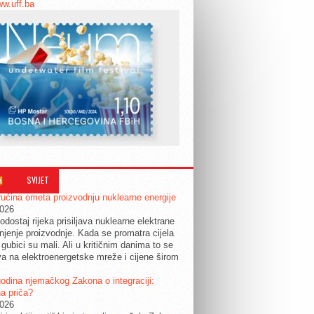
ww.uff.ba
SVIJET
ućina ometa proizvodnju nuklearne energije
2026
odostaj rijeka prisiljava nuklearne elektrane
jenje proizvodnje. Kada se promatra cijela
 gubici su mali. Ali u kritičnim danima to se
a na elektroenergetske mreže i cijene širom
.
odina njemačkog Zakona o integraciji:
a priča?
2026