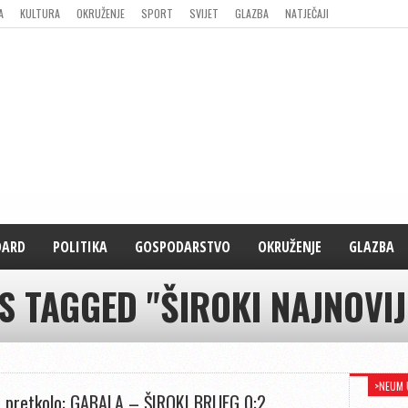
A
KULTURA
OKRUŽENJE
SPORT
SVIJET
GLAZBA
NATJEČAJI
DARD
POLITIKA
GOSPODARSTVO
OKRUŽENJE
GLAZBA
S TAGGED "ŠIROKI NAJNOVIJE
>NEUM 
1. pretkolo: GABALA – ŠIROKI BRIJEG 0:2