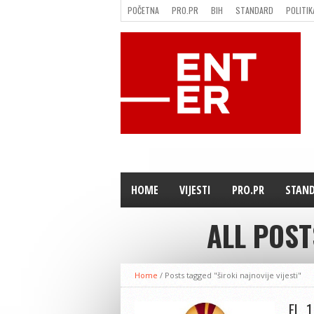
POČETNA
PRO.PR
BIH
STANDARD
POLITIK
FILMING LOCATION IN BH
KONTAKT
HOME
VIJESTI
PRO.PR
STAN
ALL POST
Home
/
Posts tagged "široki najnovije vijesti"
EL, 