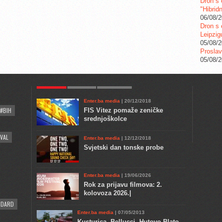
Dron s 
"Hibrid
06/08/
Dron s 
Leipzig
05/08/
Proslav
05/08/
POPULAR
KULTURA
COMMENTS
Enter.ba media
| 20/12/2018
#BIH
FIS Vitez pomaže zeničke
srednjoškolce
VAL
Enter.ba media
| 12/12/2018
Svjetski dan tonske probe
Enter.ba media
| 19/06/2026
Rok za prijavu filmova: 2.
kolovoza 2026.|
NDARD
Enter.ba media
| 07/05/2013
Kusturica, Bellucci, Hutovo Blato