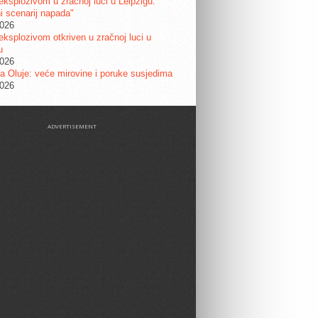
eksplozivom u zračnoj luci u Leipzigu:
ni scenarij napada"
2026
eksplozivom otkriven u zračnoj luci u
u
2026
a Oluje: veće mirovine i poruke susjedima
2026
ADVERTISEMENT