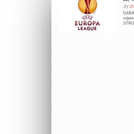
By
En
GABAL
vrije
STRIJ