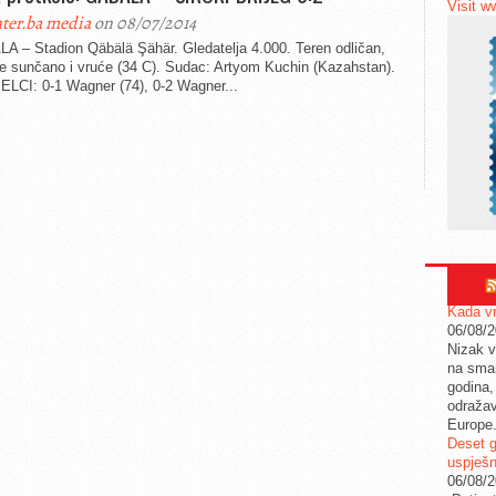
Visit w
ter.ba media
on 08/07/2014
A – Stadion Qäbälä Şähär. Gledatelja 4.000. Teren odličan,
me sunčano i vruće (34 C). Sudac: Artyom Kuchin (Kazahstan).
ELCI: 0-1 Wagner (74), 0-2 Wagner...
Kada vr
06/08/
Nizak v
na sman
godina,
odražav
Europe
Deset g
uspješn
06/08/