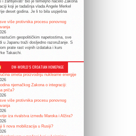
ti i zahtijevati“ bio je temeljno načelo Zakona
raciji koji je tadašnja vlada Angele Merkel
ije deset godina. Je li to bila uspješna
sve više protivnika procesu ponovnog
avanja
2026
rastućim geopolitičkim napetostima, sve
udi u Japanu traži dosljedno razoružanje. S
om prate rast vojnih izdataka i kurs
rke Takaichi.
DW-WORLD´S CROATIAN HOMEPAGE
ućina ometa proizvodnju nuklearne energije
2026
odina njemačkog Zakona o integraciji:
a priča?
2026
sve više protivnika procesu ponovnog
avanja
2026
krije iza rivalstva između Maroka i Alžira?
2026
i li nova mobilizacija u Rusiji?
2026