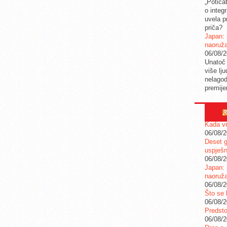
„Potica
o integ
uvela pr
priča?
Japan: 
naoruž
06/08/
Unatoč 
više lj
nelagod
premije
Kada vr
06/08/
Deset g
uspješn
06/08/
Japan: 
naoruž
06/08/
Što se 
06/08/
Predstoj
06/08/