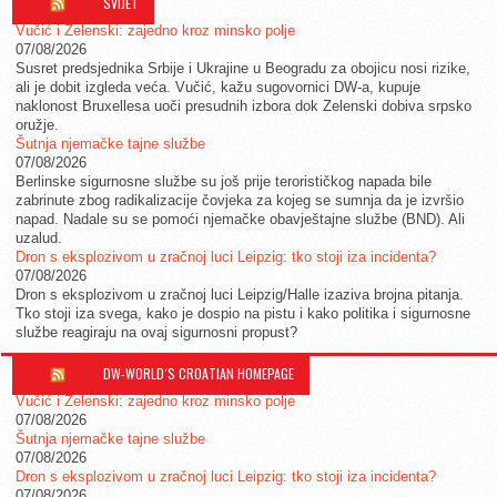
SVIJET
Vučić i Zelenski: zajedno kroz minsko polje
07/08/2026
Susret predsjednika Srbije i Ukrajine u Beogradu za obojicu nosi rizike,
ali je dobit izgleda veća. Vučić, kažu sugovornici DW-a, kupuje
naklonost Bruxellesa uoči presudnih izbora dok Zelenski dobiva srpsko
oružje.
Šutnja njemačke tajne službe
07/08/2026
Berlinske sigurnosne službe su još prije terorističkog napada bile
zabrinute zbog radikalizacije čovjeka za kojeg se sumnja da je izvršio
napad. Nadale su se pomoći njemačke obavještajne službe (BND). Ali
uzalud.
Dron s eksplozivom u zračnoj luci Leipzig: tko stoji iza incidenta?
07/08/2026
Dron s eksplozivom u zračnoj luci Leipzig/Halle izaziva brojna pitanja.
Tko stoji iza svega, kako je dospio na pistu i kako politika i sigurnosne
službe reagiraju na ovaj sigurnosni propust?
DW-WORLD´S CROATIAN HOMEPAGE
Vučić i Zelenski: zajedno kroz minsko polje
07/08/2026
Šutnja njemačke tajne službe
07/08/2026
Dron s eksplozivom u zračnoj luci Leipzig: tko stoji iza incidenta?
07/08/2026