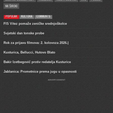
NK ŠIROKI
POPULAR
KULTURA
COMMENTS
FIS Vitez pomaže zeničke srednjoškolce
Svjetski dan tonske probe
Rok za prijavu filmova: 2. kolovoza 2026.|
Kusturica, Bellucci, Hutovo Blato
Bakir Izetbegović protiv redatelja Kusturice
Jablanica: Prometnice prema jugu u opasnosti
ADVERTISEMENT