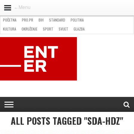
←Menu
POČETNA
PRO.PR
BIH
STANDARD
POLITIKA
HOME
VIJESTI
PRO.PR
STANDARD
POLITIKA
GOSPODARSTVO
OKRUŽENJE
GLAZBA
KULTURA
SPORT
FOTO
KULTURA
OKRUŽENJE
SPORT
SVIJET
GLAZBA
NATJEČAJI
FILMING LOCATION IN BH
KONTAKT
ALL POSTS TAGGED "SDA-HDZ"