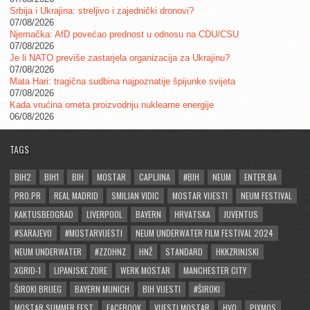
Srbija i Ukrajina: streljivo i zajednički dronovi?
07/08/2026
Njemačka: AfD povećao prednost u odnosu na CDU/CSU
07/08/2026
Je li NATO previše zastarjela organizacija za Ukrajinu?
07/08/2026
Mata Hari: tragična sudbina najpoznatije špijunke svijeta
07/08/2026
Kada vrućina ometa proizvodnju nuklearne energije
06/08/2026
TAGS
BIH2
BIH1
BIH
MOSTAR
CAPLJINA
#BIH
NEUM
ENTER.BA
PRO.PR
REAL MADRID
SMILJAN VIDIC
MOSTAR VIJESTI
NEUM FESTIVAL
KAKTUSBEOGRAD
LIVERPOOL
BAYERN
HRVATSKA
JUVENTUS
#SARAJEVO
#MOSTARVIJESTI
NEUM UNDERWATER FILM FESTIVAL 2024
NEUM UNDERWATER
#ZZOHNZ
HNŽ
STANDARD
HKKZRINJSKI
XGRID-1
LIPANJSKE ZORE
WERK MOSTAR
MANCHESTER CITY
ŠIROKI BRIJEG
BAYERN MUNICH
BIH VIJESTI
#ŠIROKI
MOSTAR SUMMER FEST
FACEBOOK
VIJESTI MOSTAR
HVO
PIXMOS