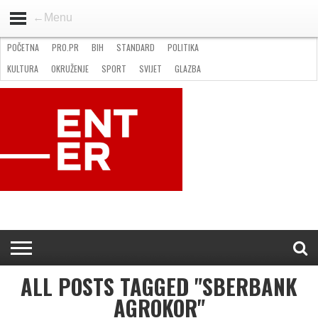
←Menu
POČETNA
PRO.PR
BIH
STANDARD
POLITIKA
HOME
VIJESTI
PRO.PR
STANDARD
POLITIKA
GOSPODARSTVO
OKRUŽENJE
GLAZBA
KULTURA
SPORT
FOTO
KULTURA
OKRUŽENJE
SPORT
SVIJET
GLAZBA
NATJEČAJI
FILMING LOCATION IN BH
KONTAKT
ALL POSTS TAGGED "SBERBANK
AGROKOR"