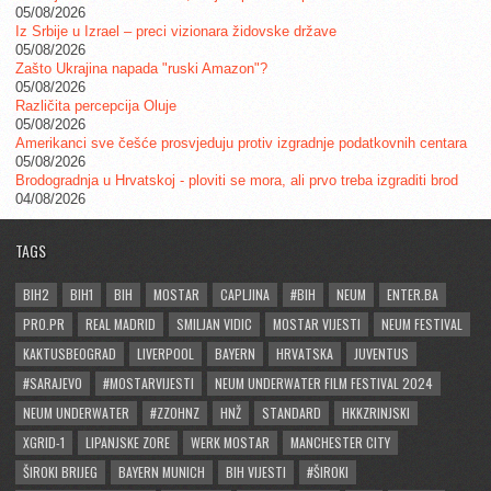
05/08/2026
Iz Srbije u Izrael – preci vizionara židovske države
05/08/2026
Zašto Ukrajina napada "ruski Amazon"?
05/08/2026
Različita percepcija Oluje
05/08/2026
Amerikanci sve češće prosvjeduju protiv izgradnje podatkovnih centara
05/08/2026
Brodogradnja u Hrvatskoj - ploviti se mora, ali prvo treba izgraditi brod
04/08/2026
TAGS
BIH2
BIH1
BIH
MOSTAR
CAPLJINA
#BIH
NEUM
ENTER.BA
PRO.PR
REAL MADRID
SMILJAN VIDIC
MOSTAR VIJESTI
NEUM FESTIVAL
KAKTUSBEOGRAD
LIVERPOOL
BAYERN
HRVATSKA
JUVENTUS
#SARAJEVO
#MOSTARVIJESTI
NEUM UNDERWATER FILM FESTIVAL 2024
NEUM UNDERWATER
#ZZOHNZ
HNŽ
STANDARD
HKKZRINJSKI
XGRID-1
LIPANJSKE ZORE
WERK MOSTAR
MANCHESTER CITY
ŠIROKI BRIJEG
BAYERN MUNICH
BIH VIJESTI
#ŠIROKI