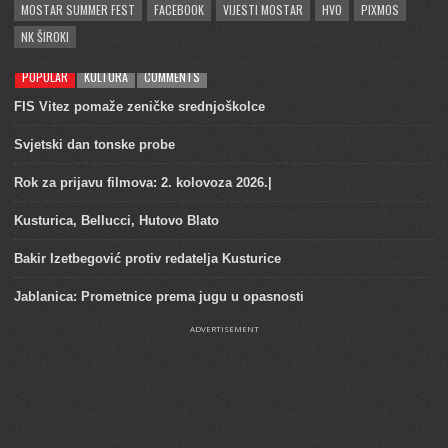
MOSTAR SUMMER FEST
FACEBOOK
VIJESTI MOSTAR
HVO
PIXMOS
NK ŠIROKI
POPULAR
KULTURA
COMMENTS
FIS Vitez pomaže zeničke srednjoškolce
Svjetski dan tonske probe
Rok za prijavu filmova: 2. kolovoza 2026.|
Kusturica, Bellucci, Hutovo Blato
Bakir Izetbegović protiv redatelja Kusturice
Jablanica: Prometnice prema jugu u opasnosti
ADVERTISEMENT