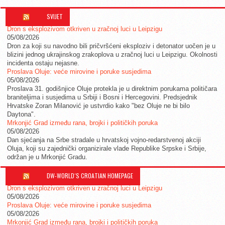
SVIJET
Dron s eksplozivom otkriven u zračnoj luci u Leipzigu
05/08/2026
Dron za koji su navodno bili pričvršćeni eksploziv i detonator uočen je u
blizini jednog ukrajinskog zrakoplova u zračnoj luci u Leipzigu. Okolnosti
incidenta ostaju nejasne.
Proslava Oluje: veće mirovine i poruke susjedima
05/08/2026
Proslava 31. godišnjice Oluje protekla je u direktnim porukama političara
braniteljima i susjedima u Srbiji i Bosni i Hercegovini. Predsjednik
Hrvatske Zoran Milanović je ustvrdio kako "bez Oluje ne bi bilo
Daytona".
Mrkonjić Grad između rana, brojki i političkih poruka
05/08/2026
Dan sjećanja na Srbe stradale u hrvatskoj vojno-redarstvenoj akciji
Oluja, koji su zajednički organizirale vlade Republike Srpske i Srbije,
održan je u Mrkonjić Gradu.
DW-WORLD´S CROATIAN HOMEPAGE
Dron s eksplozivom otkriven u zračnoj luci u Leipzigu
05/08/2026
Proslava Oluje: veće mirovine i poruke susjedima
05/08/2026
Mrkonjić Grad između rana, brojki i političkih poruka