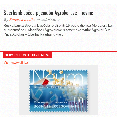
Sberbank počeo pljenidbu Agrokorove imovine
By
Enter.ba media
on 20/06/2017
Ruska banka Sberbank počela je plijeniti 19 posto dionica Mercatora koji
su trenutačno u vlasništvu Agrokorove nizozemske tvrtke Agrokor B.V.
Priča Agrokor – Sberbanka ulazi u vrelo...
>NEUM UNDERWATER FILM FESTIVAL
Visit www.uff.ba