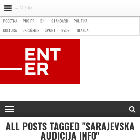
←Menu
POČETNA
PRO.PR
BIH
STANDARD
POLITIKA
HOME
VIJESTI
PRO.PR
STANDARD
POLITIKA
GOSPODARSTVO
OKRUŽENJE
GLAZBA
KULTURA
SPORT
FOTO
KULTURA
OKRUŽENJE
SPORT
SVIJET
GLAZBA
NATJEČAJI
FILMING LOCATION IN BH
KONTAKT
ALL POSTS TAGGED "SARAJEVSKA
AUDICIJA INFO"