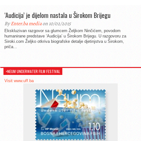
‘Audicija’ je dijelom nastala u Širokom Brijegu
By
Enter.ba media
on 10/02/2015
Ekskluzivan razgovor sa glumcem Željkom Ninčićem, povodom
humanirane predstave ‘Audicija’ u Širokom Brijegu. U razgovoru za
Siroki.com Željko otkriva biografske detalje djetinjstva u Širokom,
priča...
>NEUM UNDERWATER FILM FESTIVAL
Visit www.uff.ba