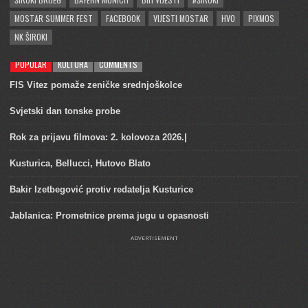
MOSTAR SUMMER FEST
FACEBOOK
VIJESTI MOSTAR
HVO
PIXMOS
NK ŠIROKI
POPULAR
KULTURA
COMMENTS
FIS Vitez pomaže zeničke srednjoškolce
Svjetski dan tonske probe
Rok za prijavu filmova: 2. kolovoza 2026.|
Kusturica, Bellucci, Hutovo Blato
Bakir Izetbegović protiv redatelja Kusturice
Jablanica: Prometnice prema jugu u opasnosti
ADVERTISEMENT