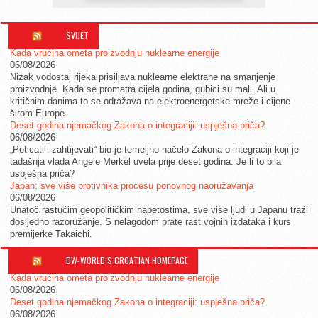
SVIJET
Kada vrućina ometa proizvodnju nuklearne energije
06/08/2026
Nizak vodostaj rijeka prisiljava nuklearne elektrane na smanjenje
proizvodnje. Kada se promatra cijela godina, gubici su mali. Ali u
kritičnim danima to se odražava na elektroenergetske mreže i cijene
širom Europe.
Deset godina njemačkog Zakona o integraciji: uspješna priča?
06/08/2026
„Poticati i zahtijevati“ bio je temeljno načelo Zakona o integraciji koji je
tadašnja vlada Angele Merkel uvela prije deset godina. Je li to bila
uspješna priča?
Japan: sve više protivnika procesu ponovnog naoružavanja
06/08/2026
Unatoč rastućim geopolitičkim napetostima, sve više ljudi u Japanu traži
dosljedno razoružanje. S nelagodom prate rast vojnih izdataka i kurs
premijerke Takaichi.
DW-WORLD´S CROATIAN HOMEPAGE
Kada vrućina ometa proizvodnju nuklearne energije
06/08/2026
Deset godina njemačkog Zakona o integraciji: uspješna priča?
06/08/2026