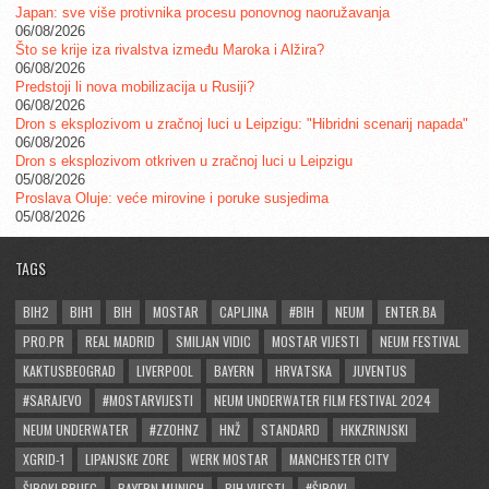
Japan: sve više protivnika procesu ponovnog naoružavanja
06/08/2026
Što se krije iza rivalstva između Maroka i Alžira?
06/08/2026
Predstoji li nova mobilizacija u Rusiji?
06/08/2026
Dron s eksplozivom u zračnoj luci u Leipzigu: "Hibridni scenarij napada"
06/08/2026
Dron s eksplozivom otkriven u zračnoj luci u Leipzigu
05/08/2026
Proslava Oluje: veće mirovine i poruke susjedima
05/08/2026
TAGS
BIH2
BIH1
BIH
MOSTAR
CAPLJINA
#BIH
NEUM
ENTER.BA
PRO.PR
REAL MADRID
SMILJAN VIDIC
MOSTAR VIJESTI
NEUM FESTIVAL
KAKTUSBEOGRAD
LIVERPOOL
BAYERN
HRVATSKA
JUVENTUS
#SARAJEVO
#MOSTARVIJESTI
NEUM UNDERWATER FILM FESTIVAL 2024
NEUM UNDERWATER
#ZZOHNZ
HNŽ
STANDARD
HKKZRINJSKI
XGRID-1
LIPANJSKE ZORE
WERK MOSTAR
MANCHESTER CITY
ŠIROKI BRIJEG
BAYERN MUNICH
BIH VIJESTI
#ŠIROKI