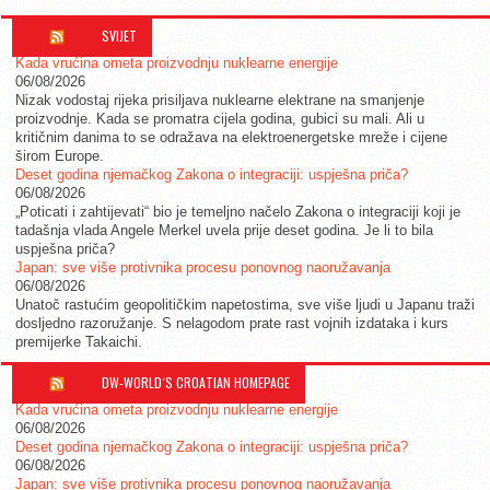
SVIJET
Kada vrućina ometa proizvodnju nuklearne energije
06/08/2026
Nizak vodostaj rijeka prisiljava nuklearne elektrane na smanjenje
proizvodnje. Kada se promatra cijela godina, gubici su mali. Ali u
kritičnim danima to se odražava na elektroenergetske mreže i cijene
širom Europe.
Deset godina njemačkog Zakona o integraciji: uspješna priča?
06/08/2026
„Poticati i zahtijevati“ bio je temeljno načelo Zakona o integraciji koji je
tadašnja vlada Angele Merkel uvela prije deset godina. Je li to bila
uspješna priča?
Japan: sve više protivnika procesu ponovnog naoružavanja
06/08/2026
Unatoč rastućim geopolitičkim napetostima, sve više ljudi u Japanu traži
dosljedno razoružanje. S nelagodom prate rast vojnih izdataka i kurs
premijerke Takaichi.
DW-WORLD´S CROATIAN HOMEPAGE
Kada vrućina ometa proizvodnju nuklearne energije
06/08/2026
Deset godina njemačkog Zakona o integraciji: uspješna priča?
06/08/2026
Japan: sve više protivnika procesu ponovnog naoružavanja