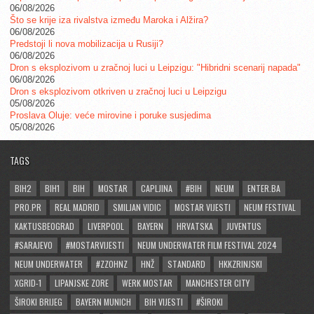
06/08/2026
Što se krije iza rivalstva između Maroka i Alžira?
06/08/2026
Predstoji li nova mobilizacija u Rusiji?
06/08/2026
Dron s eksplozivom u zračnoj luci u Leipzigu: "Hibridni scenarij napada"
06/08/2026
Dron s eksplozivom otkriven u zračnoj luci u Leipzigu
05/08/2026
Proslava Oluje: veće mirovine i poruke susjedima
05/08/2026
TAGS
BIH2
BIH1
BIH
MOSTAR
CAPLJINA
#BIH
NEUM
ENTER.BA
PRO.PR
REAL MADRID
SMILJAN VIDIC
MOSTAR VIJESTI
NEUM FESTIVAL
KAKTUSBEOGRAD
LIVERPOOL
BAYERN
HRVATSKA
JUVENTUS
#SARAJEVO
#MOSTARVIJESTI
NEUM UNDERWATER FILM FESTIVAL 2024
NEUM UNDERWATER
#ZZOHNZ
HNŽ
STANDARD
HKKZRINJSKI
XGRID-1
LIPANJSKE ZORE
WERK MOSTAR
MANCHESTER CITY
ŠIROKI BRIJEG
BAYERN MUNICH
BIH VIJESTI
#ŠIROKI