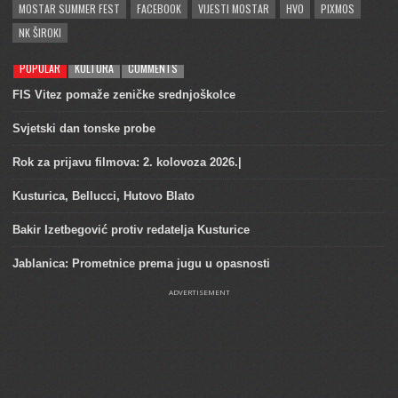
MOSTAR SUMMER FEST
FACEBOOK
VIJESTI MOSTAR
HVO
PIXMOS
NK ŠIROKI
POPULAR
KULTURA
COMMENTS
FIS Vitez pomaže zeničke srednjoškolce
Svjetski dan tonske probe
Rok za prijavu filmova: 2. kolovoza 2026.|
Kusturica, Bellucci, Hutovo Blato
Bakir Izetbegović protiv redatelja Kusturice
Jablanica: Prometnice prema jugu u opasnosti
ADVERTISEMENT