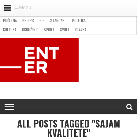
←Menu
POČETNA
PRO.PR
BIH
STANDARD
POLITIKA
HOME
VIJESTI
PRO.PR
STANDARD
POLITIKA
GOSPODARSTVO
OKRUŽENJE
GLAZBA
KULTURA
SPORT
FOTO
KULTURA
OKRUŽENJE
SPORT
SVIJET
GLAZBA
NATJEČAJI
FILMING LOCATION IN BH
KONTAKT
ALL POSTS TAGGED "SAJAM
KVALITETE"