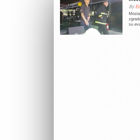
By
En
Mosta
zgrada
su eva