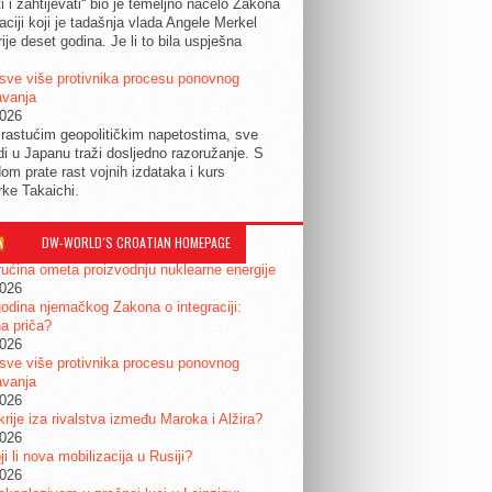
ti i zahtijevati“ bio je temeljno načelo Zakona
raciji koji je tadašnja vlada Angele Merkel
ije deset godina. Je li to bila uspješna
sve više protivnika procesu ponovnog
avanja
2026
rastućim geopolitičkim napetostima, sve
udi u Japanu traži dosljedno razoružanje. S
om prate rast vojnih izdataka i kurs
rke Takaichi.
DW-WORLD´S CROATIAN HOMEPAGE
ućina ometa proizvodnju nuklearne energije
2026
odina njemačkog Zakona o integraciji:
a priča?
2026
sve više protivnika procesu ponovnog
avanja
2026
krije iza rivalstva između Maroka i Alžira?
2026
i li nova mobilizacija u Rusiji?
2026