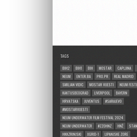
TAGS
BIH2
BIH1
BIH
MOSTAR
CAPLJINA
NEUM
ENTER.BA
PRO.PR
REAL MADRID
SMILJAN VIDIC
MOSTAR VIJESTI
NEUM FESTI
KAKTUSBEOGRAD
LIVERPOOL
BAYERN
HRVATSKA
JUVENTUS
#SARAJEVO
#MOSTARVIJESTI
NEUM UNDERWATER FILM FESTIVAL 2024
NEUM UNDERWATER
#ZZOHNZ
HNŽ
STA
HKKZRINJSKI
XGRID-1
LIPANJSKE ZORE