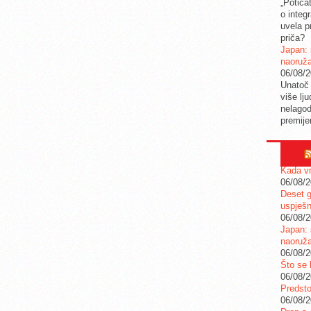
„Potica
o integ
uvela pr
priča?
Japan: 
naoruž
06/08/
Unatoč 
više lj
nelagod
premije
Kada vr
06/08/
Deset g
uspješn
06/08/
Japan: 
naoruž
06/08/
Što se 
06/08/
Predstoj
06/08/