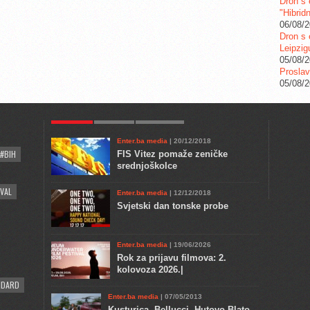
Dron s 
"Hibrid
06/08/
Dron s 
Leipzig
05/08/
Proslav
05/08/
POPULAR
KULTURA
COMMENTS
Enter.ba media
| 20/12/2018
#BIH
FIS Vitez pomaže zeničke
srednjoškolce
VAL
Enter.ba media
| 12/12/2018
Svjetski dan tonske probe
Enter.ba media
| 19/06/2026
Rok za prijavu filmova: 2.
kolovoza 2026.|
NDARD
Enter.ba media
| 07/05/2013
Kusturica, Bellucci, Hutovo Blato