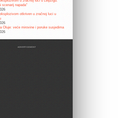
eksplozivom u zračnoj luci u Leipzigu:
ni scenarij napada"
2026
eksplozivom otkriven u zračnoj luci u
u
2026
a Oluje: veće mirovine i poruke susjedima
2026
ADVERTISEMENT