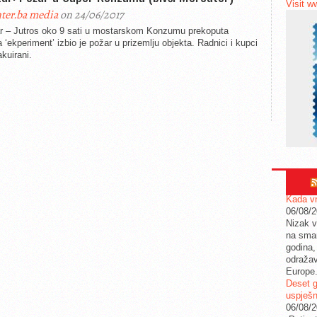
Visit w
ter.ba media
on 24/06/2017
r – Jutros oko 9 sati u mostarskom Konzumu prekoputa
 ‘ekperiment’ izbio je požar u prizemlju objekta. Radnici i kupci
kuirani.
Kada vr
06/08/
Nizak v
na sman
godina,
odražav
Europe
Deset g
uspješn
06/08/