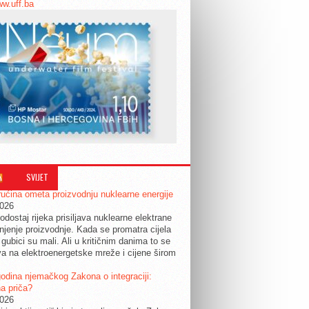
ww.uff.ba
SVIJET
ućina ometa proizvodnju nuklearne energije
2026
odostaj rijeka prisiljava nuklearne elektrane
jenje proizvodnje. Kada se promatra cijela
 gubici su mali. Ali u kritičnim danima to se
a na elektroenergetske mreže i cijene širom
.
odina njemačkog Zakona o integraciji:
a priča?
2026