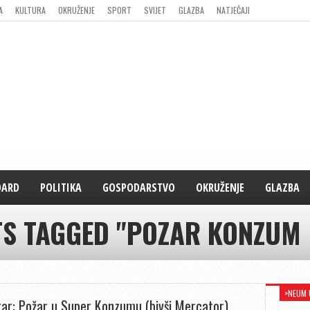
A
KULTURA
OKRUŽENJE
SPORT
SVIJET
GLAZBA
NATJEČAJI
DARD
POLITIKA
GOSPODARSTVO
OKRUŽENJE
GLAZBA
TS TAGGED "POZAR KONZUM
>NEUM 
ar: Požar u Super Konzumu (bivši Mercator)