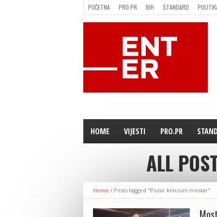
POČETNA
PRO.PR
BIH
STANDARD
POLITIK
FILMING LOCATION IN BH
KONTAKT
HOME
VIJESTI
PRO.PR
STAN
ALL POS
Home
/
Posts tagged "Pozar konzum mostar"
Most