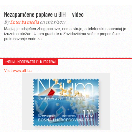
Nezapamćene poplave u BiH – video
By
Enter.ba media
on 15/05/2014
Maglaj je odsječen zbog poplave, nema struje, a telefonski saobraćaj je
izuzetno otežan. U tom gradu te u Zavidovićima već se preporučuje
prokuhavanje vode za...
>NEUM UNDERWATER FILM FESTIVAL
Visit www.uff.ba