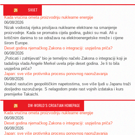
SVIJET
Kada vrućina ometa proizvodnju nuklearne energije
06/08/2026
Nizak vodostaj rijeka prisiljava nuklearne elektrane na smanjenje
proizvodnje. Kada se promatra cijela godina, gubici su mali. Ali u
kritičnim danima to se odražava na elektroenergetske mreže i cijene
širom Europe.
Deset godina njemačkog Zakona o integraciji: uspješna priča?
06/08/2026
„Poticati i zahtijevati“ bio je temeljno načelo Zakona o integraciji koji je
tadašnja vlada Angele Merkel uvela prije deset godina. Je li to bila
uspješna priča?
Japan: sve više protivnika procesu ponovnog naoružavanja
06/08/2026
Unatoč rastućim geopolitičkim napetostima, sve više ljudi u Japanu traži
dosljedno razoružanje. S nelagodom prate rast vojnih izdataka i kurs
premijerke Takaichi.
DW-WORLD´S CROATIAN HOMEPAGE
Kada vrućina ometa proizvodnju nuklearne energije
06/08/2026
Deset godina njemačkog Zakona o integraciji: uspješna priča?
06/08/2026
Japan: sve više protivnika procesu ponovnog naoružavanja