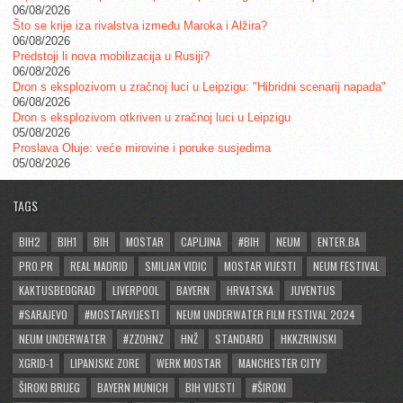
06/08/2026
Što se krije iza rivalstva između Maroka i Alžira?
06/08/2026
Predstoji li nova mobilizacija u Rusiji?
06/08/2026
Dron s eksplozivom u zračnoj luci u Leipzigu: "Hibridni scenarij napada"
06/08/2026
Dron s eksplozivom otkriven u zračnoj luci u Leipzigu
05/08/2026
Proslava Oluje: veće mirovine i poruke susjedima
05/08/2026
TAGS
BIH2
BIH1
BIH
MOSTAR
CAPLJINA
#BIH
NEUM
ENTER.BA
PRO.PR
REAL MADRID
SMILJAN VIDIC
MOSTAR VIJESTI
NEUM FESTIVAL
KAKTUSBEOGRAD
LIVERPOOL
BAYERN
HRVATSKA
JUVENTUS
#SARAJEVO
#MOSTARVIJESTI
NEUM UNDERWATER FILM FESTIVAL 2024
NEUM UNDERWATER
#ZZOHNZ
HNŽ
STANDARD
HKKZRINJSKI
XGRID-1
LIPANJSKE ZORE
WERK MOSTAR
MANCHESTER CITY
ŠIROKI BRIJEG
BAYERN MUNICH
BIH VIJESTI
#ŠIROKI