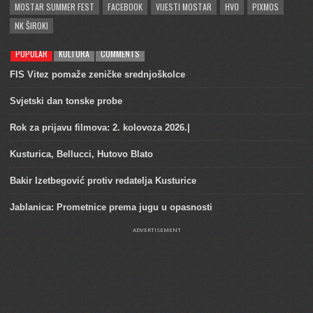
MOSTAR SUMMER FEST
FACEBOOK
VIJESTI MOSTAR
HVO
PIXMOS
NK ŠIROKI
POPULAR
KULTURA
COMMENTS
FIS Vitez pomaže zeničke srednjoškolce
Svjetski dan tonske probe
Rok za prijavu filmova: 2. kolovoza 2026.|
Kusturica, Bellucci, Hutovo Blato
Bakir Izetbegović protiv redatelja Kusturice
Jablanica: Prometnice prema jugu u opasnosti
ADVERTISEMENT