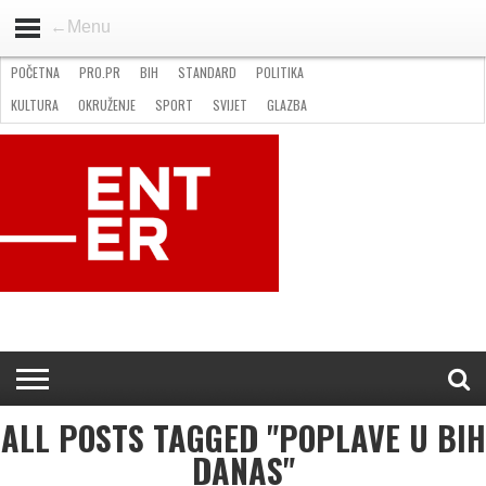
←Menu
POČETNA
PRO.PR
BIH
STANDARD
POLITIKA
HOME
VIJESTI
PRO.PR
STANDARD
POLITIKA
GOSPODARSTVO
OKRUŽENJE
GLAZBA
KULTURA
SPORT
FOTO
KULTURA
OKRUŽENJE
SPORT
SVIJET
GLAZBA
NATJEČAJI
FILMING LOCATION IN BH
KONTAKT
ALL POSTS TAGGED "POPLAVE U BIH
DANAS"