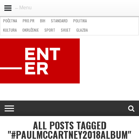
←Menu
POČETNA
PRO.PR
BIH
STANDARD
POLITIKA
HOME
VIJESTI
PRO.PR
STANDARD
POLITIKA
GOSPODARSTVO
OKRUŽENJE
GLAZBA
KULTURA
SPORT
FOTO
KULTURA
OKRUŽENJE
SPORT
SVIJET
GLAZBA
NATJEČAJI
FILMING LOCATION IN BH
KONTAKT
ALL POSTS TAGGED
"#PAULMCCARTNEY2018ALBUM"