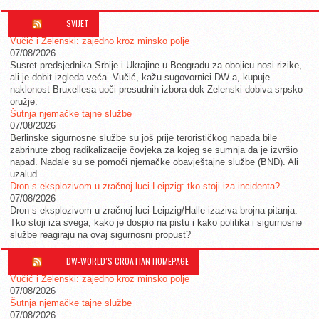
SVIJET
Vučić i Zelenski: zajedno kroz minsko polje
07/08/2026
Susret predsjednika Srbije i Ukrajine u Beogradu za obojicu nosi rizike,
ali je dobit izgleda veća. Vučić, kažu sugovornici DW-a, kupuje
naklonost Bruxellesa uoči presudnih izbora dok Zelenski dobiva srpsko
oružje.
Šutnja njemačke tajne službe
07/08/2026
Berlinske sigurnosne službe su još prije terorističkog napada bile
zabrinute zbog radikalizacije čovjeka za kojeg se sumnja da je izvršio
napad. Nadale su se pomoći njemačke obavještajne službe (BND). Ali
uzalud.
Dron s eksplozivom u zračnoj luci Leipzig: tko stoji iza incidenta?
07/08/2026
Dron s eksplozivom u zračnoj luci Leipzig/Halle izaziva brojna pitanja.
Tko stoji iza svega, kako je dospio na pistu i kako politika i sigurnosne
službe reagiraju na ovaj sigurnosni propust?
DW-WORLD´S CROATIAN HOMEPAGE
Vučić i Zelenski: zajedno kroz minsko polje
07/08/2026
Šutnja njemačke tajne službe
07/08/2026