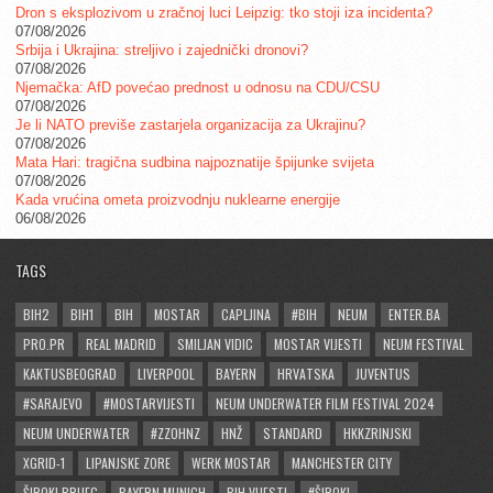
Dron s eksplozivom u zračnoj luci Leipzig: tko stoji iza incidenta?
07/08/2026
Srbija i Ukrajina: streljivo i zajednički dronovi?
07/08/2026
Njemačka: AfD povećao prednost u odnosu na CDU/CSU
07/08/2026
Je li NATO previše zastarjela organizacija za Ukrajinu?
07/08/2026
Mata Hari: tragična sudbina najpoznatije špijunke svijeta
07/08/2026
Kada vrućina ometa proizvodnju nuklearne energije
06/08/2026
TAGS
BIH2
BIH1
BIH
MOSTAR
CAPLJINA
#BIH
NEUM
ENTER.BA
PRO.PR
REAL MADRID
SMILJAN VIDIC
MOSTAR VIJESTI
NEUM FESTIVAL
KAKTUSBEOGRAD
LIVERPOOL
BAYERN
HRVATSKA
JUVENTUS
#SARAJEVO
#MOSTARVIJESTI
NEUM UNDERWATER FILM FESTIVAL 2024
NEUM UNDERWATER
#ZZOHNZ
HNŽ
STANDARD
HKKZRINJSKI
XGRID-1
LIPANJSKE ZORE
WERK MOSTAR
MANCHESTER CITY
ŠIROKI BRIJEG
BAYERN MUNICH
BIH VIJESTI
#ŠIROKI