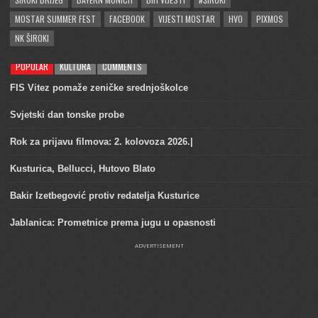
MOSTAR SUMMER FEST
FACEBOOK
VIJESTI MOSTAR
HVO
PIXMOS
NK ŠIROKI
POPULAR
KULTURA
COMMENTS
FIS Vitez pomaže zeničke srednjoškolce
Svjetski dan tonske probe
Rok za prijavu filmova: 2. kolovoza 2026.|
Kusturica, Bellucci, Hutovo Blato
Bakir Izetbegović protiv redatelja Kusturice
Jablanica: Prometnice prema jugu u opasnosti
ADVERTISEMENT