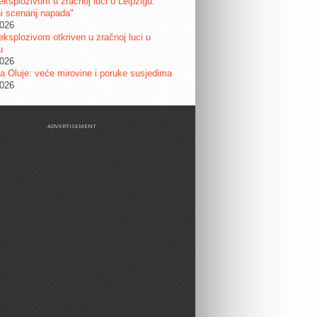
eksplozivom u zračnoj luci u Leipzigu:
ni scenarij napada"
2026
eksplozivom otkriven u zračnoj luci u
u
2026
a Oluje: veće mirovine i poruke susjedima
2026
ADVERTISEMENT