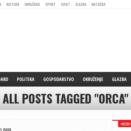
A
KULTURA
OKRUŽENJE
SPORT
SVIJET
GLAZBA
NATJEČAJI
DARD
POLITIKA
GOSPODARSTVO
OKRUŽENJE
GLAZBA
ALL POSTS TAGGED "ORCA"
>NEUM 
m pun