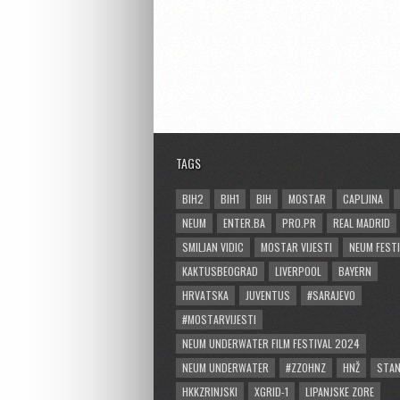
TAGS
BIH2
BIH1
BIH
MOSTAR
CAPLJINA
NEUM
ENTER.BA
PRO.PR
REAL MADRID
SMILJAN VIDIC
MOSTAR VIJESTI
NEUM FESTI
KAKTUSBEOGRAD
LIVERPOOL
BAYERN
HRVATSKA
JUVENTUS
#SARAJEVO
#MOSTARVIJESTI
NEUM UNDERWATER FILM FESTIVAL 2024
NEUM UNDERWATER
#ZZOHNZ
HNŽ
STA
HKKZRINJSKI
XGRID-1
LIPANJSKE ZORE