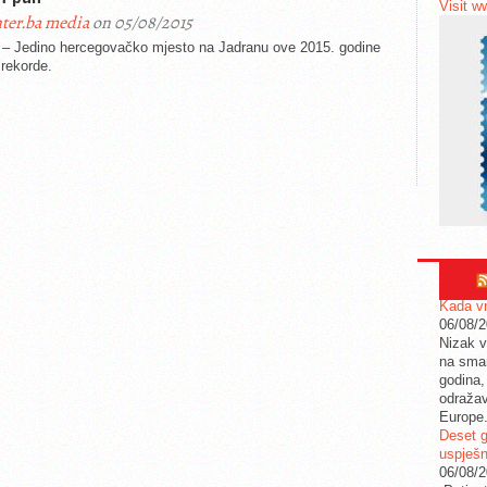
Visit w
ter.ba media
on 05/08/2015
– Jedino hercegovačko mjesto na Jadranu ove 2015. godine
i rekorde.
Kada vr
06/08/
Nizak v
na sman
godina,
odražav
Europe
Deset g
uspješn
06/08/