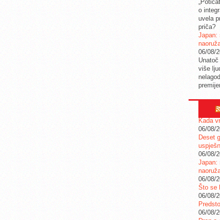
„Potica
o integ
uvela pr
priča?
Japan: 
naoruž
06/08/
Unatoč 
više lj
nelagod
premije
Kada vr
06/08/
Deset g
uspješn
06/08/
Japan: 
naoruž
06/08/
Što se 
06/08/
Predstoj
06/08/