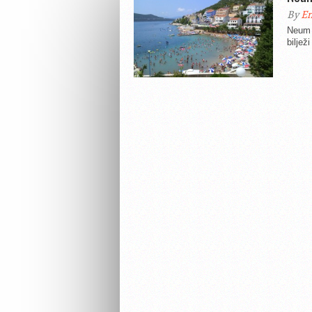
By
En
Neum 
biljež