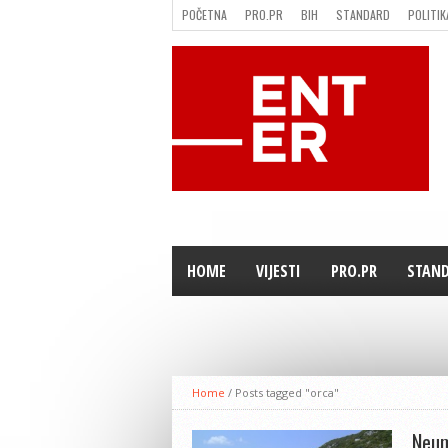
POČETNA
PRO.PR
BIH
STANDARD
POLITIK
FILMING LOCATION IN BH
KONTAKT
HOME
VIJESTI
PRO.PR
STAN
Home
/
Posts tagged "orca"
Neu