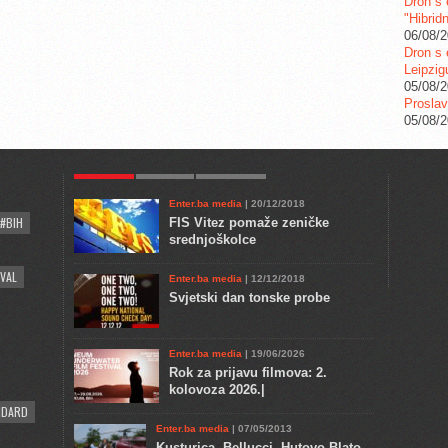
Dron s 
"Hibrid
06/08/
Dron s 
Leipzig
05/08/
Proslav
05/08/
POPULAR
KULTURA
COMMENTS
Enter.ba media
| 20/12/2018
#BIH
FIS Vitez pomaže zeničke
srednjoškolce
VAL
Enter.ba media
| 12/12/2018
Svjetski dan tonske probe
Enter.ba media
| 19/06/2026
Rok za prijavu filmova: 2.
kolovoza 2026.|
NDARD
Enter.ba media
| 07/05/2013
Kusturica, Bellucci, Hutovo Blato