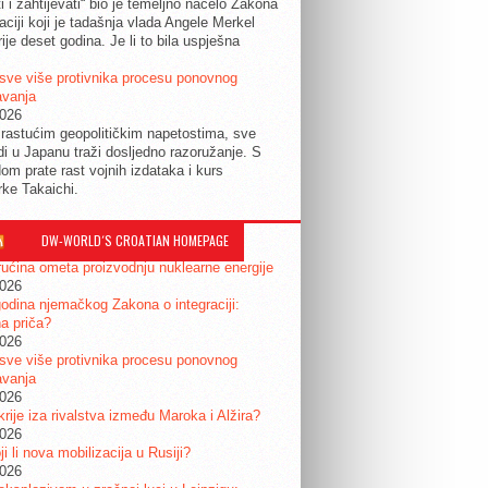
ti i zahtijevati“ bio je temeljno načelo Zakona
raciji koji je tadašnja vlada Angele Merkel
ije deset godina. Je li to bila uspješna
sve više protivnika procesu ponovnog
avanja
2026
rastućim geopolitičkim napetostima, sve
udi u Japanu traži dosljedno razoružanje. S
om prate rast vojnih izdataka i kurs
rke Takaichi.
DW-WORLD´S CROATIAN HOMEPAGE
ućina ometa proizvodnju nuklearne energije
2026
odina njemačkog Zakona o integraciji:
a priča?
2026
sve više protivnika procesu ponovnog
avanja
2026
krije iza rivalstva između Maroka i Alžira?
2026
i li nova mobilizacija u Rusiji?
2026