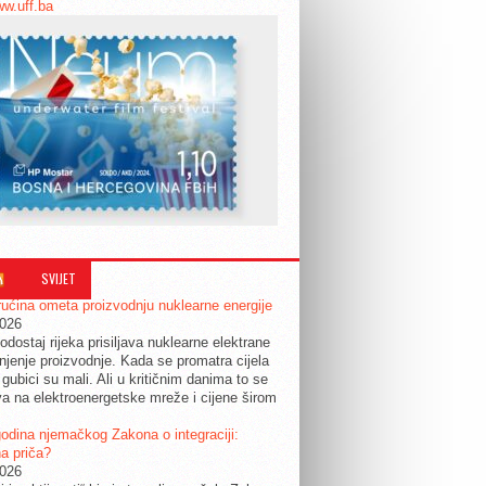
ww.uff.ba
SVIJET
ućina ometa proizvodnju nuklearne energije
2026
odostaj rijeka prisiljava nuklearne elektrane
jenje proizvodnje. Kada se promatra cijela
 gubici su mali. Ali u kritičnim danima to se
a na elektroenergetske mreže i cijene širom
.
odina njemačkog Zakona o integraciji:
a priča?
2026