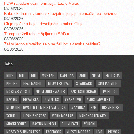
I DW na udaru dezinformacija: Laž o Merzu
09/08/2026
Kako ekstremni vremenski uvjeti mijenjaju njemačku poljoprivredu
09/08/2026
Oluja riječima traje i desetljećima nakon Oluje
09/08/2026
Trump ne želi robote-špijune u SAD-u
08/08/2026
Zašto jedno slovačko selo ne želi biti svjetska baština?
08/08/2026
TAGS
BIH2
BIH1
BIH
MOSTAR
CAPLJINA
#BIH
NEUM
ENTER.BA
PRO.PR
REAL MADRID
NEUM FESTIVAL
STANDARD
SMILJAN VIDIC
MOSTAR VIJESTI
NEUM UNDERWATER
KAKTUSBEOGRAD
LIVERPOOL
BAYERN
HRVATSKA
JUVENTUS
#SARAJEVO
#MOSTARVIJESTI
NEUM UNDERWATER FILM FESTIVAL 2024
#ZZOHNZ
HNŽ
HKKZRINJSKI
XGRID-1
LIPANJSKE ZORE
WERK MOSTAR
MANCHESTER CITY
ŠIROKI BRIJEG
BAYERN MUNICH
BIH VIJESTI
#ŠIROKI
MOSTAR SUMMER FEST
FACEBOOK
VIJESTI MOSTAR
HVO
PIXMOS