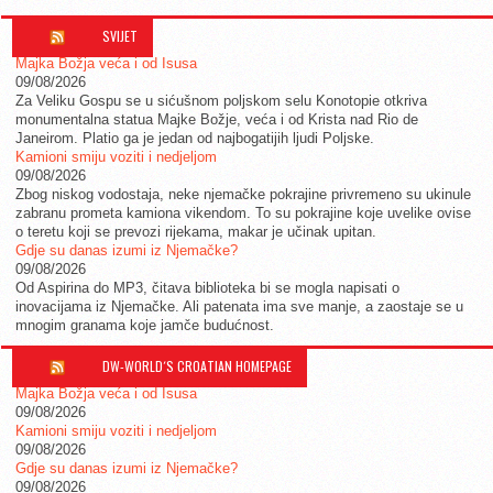
SVIJET
Majka Božja veća i od Isusa
09/08/2026
Za Veliku Gospu se u sićušnom poljskom selu Konotopie otkriva
monumentalna statua Majke Božje, veća i od Krista nad Rio de
Janeirom. Platio ga je jedan od najbogatijih ljudi Poljske.
Kamioni smiju voziti i nedjeljom
09/08/2026
Zbog niskog vodostaja, neke njemačke pokrajine privremeno su ukinule
zabranu prometa kamiona vikendom. To su pokrajine koje uvelike ovise
o teretu koji se prevozi rijekama, makar je učinak upitan.
Gdje su danas izumi iz Njemačke?
09/08/2026
Od Aspirina do MP3, čitava biblioteka bi se mogla napisati o
inovacijama iz Njemačke. Ali patenata ima sve manje, a zaostaje se u
mnogim granama koje jamče budućnost.
DW-WORLD´S CROATIAN HOMEPAGE
Majka Božja veća i od Isusa
09/08/2026
Kamioni smiju voziti i nedjeljom
09/08/2026
Gdje su danas izumi iz Njemačke?
09/08/2026