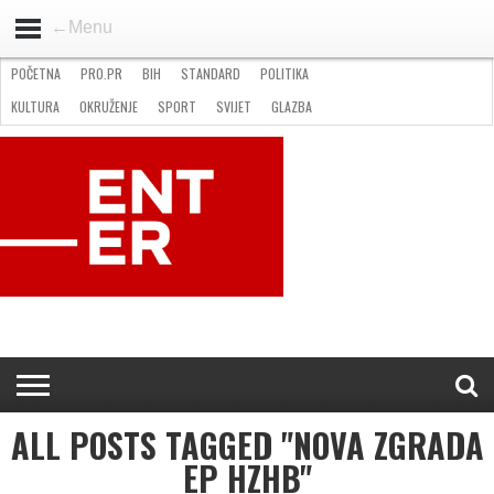
←Menu
POČETNA
PRO.PR
BIH
STANDARD
POLITIKA
HOME
VIJESTI
PRO.PR
STANDARD
POLITIKA
GOSPODARSTVO
OKRUŽENJE
GLAZBA
KULTURA
SPORT
FOTO
KULTURA
OKRUŽENJE
SPORT
SVIJET
GLAZBA
NATJEČAJI
FILMING LOCATION IN BH
KONTAKT
ALL POSTS TAGGED "NOVA ZGRADA
EP HZHB"