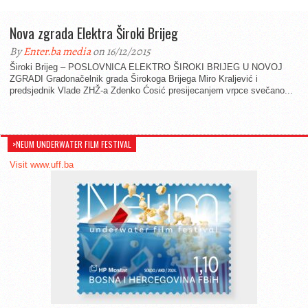
Nova zgrada Elektra Široki Brijeg
By
Enter.ba media
on 16/12/2015
Široki Brijeg – POSLOVNICA ELEKTRO ŠIROKI BRIJEG U NOVOJ
ZGRADI Gradonačelnik grada Širokoga Brijega Miro Kraljević i
predsjednik Vlade ZHŽ-a Zdenko Ćosić presijecanjem vrpce svečano...
>NEUM UNDERWATER FILM FESTIVAL
Visit www.uff.ba