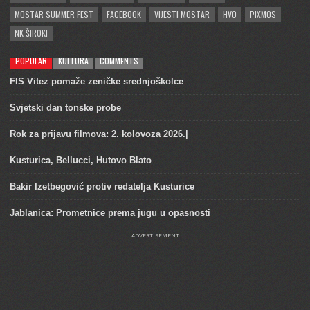
MOSTAR SUMMER FEST
FACEBOOK
VIJESTI MOSTAR
HVO
PIXMOS
NK ŠIROKI
POPULAR
KULTURA
COMMENTS
FIS Vitez pomaže zeničke srednjoškolce
Svjetski dan tonske probe
Rok za prijavu filmova: 2. kolovoza 2026.|
Kusturica, Bellucci, Hutovo Blato
Bakir Izetbegović protiv redatelja Kusturice
Jablanica: Prometnice prema jugu u opasnosti
ADVERTISEMENT