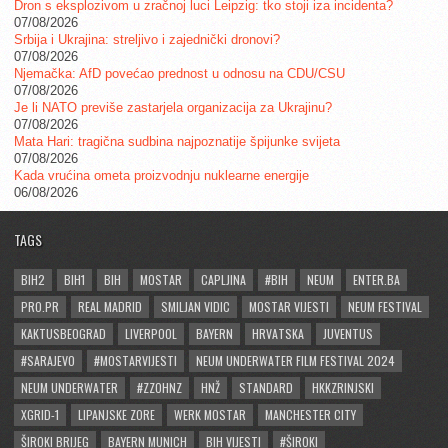
Dron s eksplozivom u zračnoj luci Leipzig: tko stoji iza incidenta?
07/08/2026
Srbija i Ukrajina: streljivo i zajednički dronovi?
07/08/2026
Njemačka: AfD povećao prednost u odnosu na CDU/CSU
07/08/2026
Je li NATO previše zastarjela organizacija za Ukrajinu?
07/08/2026
Mata Hari: tragična sudbina najpoznatije špijunke svijeta
07/08/2026
Kada vrućina ometa proizvodnju nuklearne energije
06/08/2026
TAGS
BIH2
BIH1
BIH
MOSTAR
CAPLJINA
#BIH
NEUM
ENTER.BA
PRO.PR
REAL MADRID
SMILJAN VIDIC
MOSTAR VIJESTI
NEUM FESTIVAL
KAKTUSBEOGRAD
LIVERPOOL
BAYERN
HRVATSKA
JUVENTUS
#SARAJEVO
#MOSTARVIJESTI
NEUM UNDERWATER FILM FESTIVAL 2024
NEUM UNDERWATER
#ZZOHNZ
HNŽ
STANDARD
HKKZRINJSKI
XGRID-1
LIPANJSKE ZORE
WERK MOSTAR
MANCHESTER CITY
ŠIROKI BRIJEG
BAYERN MUNICH
BIH VIJESTI
#ŠIROKI