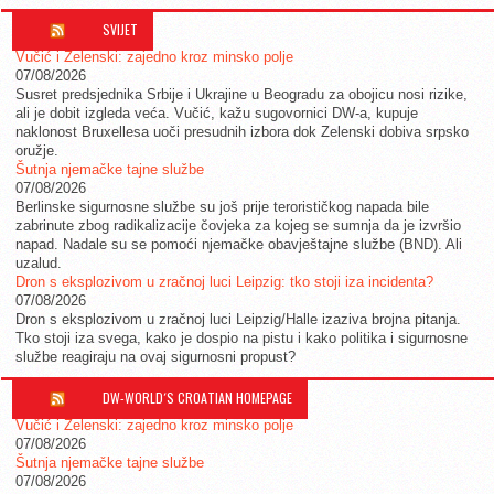
SVIJET
Vučić i Zelenski: zajedno kroz minsko polje
07/08/2026
Susret predsjednika Srbije i Ukrajine u Beogradu za obojicu nosi rizike,
ali je dobit izgleda veća. Vučić, kažu sugovornici DW-a, kupuje
naklonost Bruxellesa uoči presudnih izbora dok Zelenski dobiva srpsko
oružje.
Šutnja njemačke tajne službe
07/08/2026
Berlinske sigurnosne službe su još prije terorističkog napada bile
zabrinute zbog radikalizacije čovjeka za kojeg se sumnja da je izvršio
napad. Nadale su se pomoći njemačke obavještajne službe (BND). Ali
uzalud.
Dron s eksplozivom u zračnoj luci Leipzig: tko stoji iza incidenta?
07/08/2026
Dron s eksplozivom u zračnoj luci Leipzig/Halle izaziva brojna pitanja.
Tko stoji iza svega, kako je dospio na pistu i kako politika i sigurnosne
službe reagiraju na ovaj sigurnosni propust?
DW-WORLD´S CROATIAN HOMEPAGE
Vučić i Zelenski: zajedno kroz minsko polje
07/08/2026
Šutnja njemačke tajne službe
07/08/2026