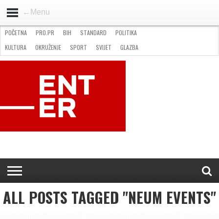
←Menu
POČETNA
PRO.PR
BIH
STANDARD
POLITIKA
HOME
VIJESTI
PRO.PR
STANDARD
POLITIKA
GOSPODARSTVO
OKRUŽENJE
GLAZBA
KULTURA
SPORT
FOTO
KULTURA
OKRUŽENJE
SPORT
SVIJET
GLAZBA
NATJEČAJI
FILMING LOCATION IN BH
KONTAKT
ALL POSTS TAGGED "NEUM EVENTS"