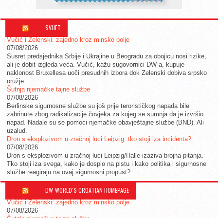
SVIJET
Vučić i Zelenski: zajedno kroz minsko polje
07/08/2026
Susret predsjednika Srbije i Ukrajine u Beogradu za obojicu nosi rizike,
ali je dobit izgleda veća. Vučić, kažu sugovornici DW-a, kupuje
naklonost Bruxellesa uoči presudnih izbora dok Zelenski dobiva srpsko
oružje.
Šutnja njemačke tajne službe
07/08/2026
Berlinske sigurnosne službe su još prije terorističkog napada bile
zabrinute zbog radikalizacije čovjeka za kojeg se sumnja da je izvršio
napad. Nadale su se pomoći njemačke obavještajne službe (BND). Ali
uzalud.
Dron s eksplozivom u zračnoj luci Leipzig: tko stoji iza incidenta?
07/08/2026
Dron s eksplozivom u zračnoj luci Leipzig/Halle izaziva brojna pitanja.
Tko stoji iza svega, kako je dospio na pistu i kako politika i sigurnosne
službe reagiraju na ovaj sigurnosni propust?
DW-WORLD´S CROATIAN HOMEPAGE
Vučić i Zelenski: zajedno kroz minsko polje
07/08/2026