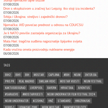
Šutnja njemačke tajne službe
07/08/2026
Dron s eksplozivom u zračnoj luci Leipzig: tko stoji iza incidenta?
07/08/2026
Srbija i Ukrajina: streljivo i zajednički dronovi?
07/08/2026
Njemačka: AfD povećao prednost u odnosu na CDU/CSU
07/08/2026
Je li NATO previše zastarjela organizacija za Ukrajinu?
07/08/2026
Mata Hari: tragična sudbina najpoznatije špijunke svijeta
07/08/2026
Kada vrućina ometa proizvodnju nuklearne energije
06/08/2026
TAGS
BIH2
BIH1
BIH
MOSTAR
CAPLJINA
#BIH
NEUM
ENTER.BA
PRO.PR
REAL MADRID
SMILJAN VIDIC
MOSTAR VIJESTI
NEUM FESTIVAL
KAKTUSBEOGRAD
LIVERPOOL
BAYERN
HRVATSKA
JUVENTUS
#SARAJEVO
#MOSTARVIJESTI
NEUM UNDERWATER FILM FESTIVAL 2024
NEUM UNDERWATER
#ZZOHNZ
HNŽ
STANDARD
HKKZRINJSKI
XGRID-1
LIPANJSKE ZORE
WERK MOSTAR
MANCHESTER CITY