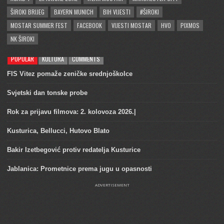
ŠIROKI BRIJEG
BAYERN MUNICH
BIH VIJESTI
#ŠIROKI
MOSTAR SUMMER FEST
FACEBOOK
VIJESTI MOSTAR
HVO
PIXMOS
NK ŠIROKI
POPULAR
KULTURA
COMMENTS
FIS Vitez pomaže zeničke srednjoškolce
Svjetski dan tonske probe
Rok za prijavu filmova: 2. kolovoza 2026.|
Kusturica, Bellucci, Hutovo Blato
Bakir Izetbegović protiv redatelja Kusturice
Jablanica: Prometnice prema jugu u opasnosti
ADVERTISEMENT