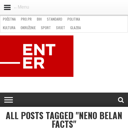
←Menu
POČETNA
PRO.PR
BIH
STANDARD
POLITIKA
HOME
VIJESTI
PRO.PR
STANDARD
POLITIKA
GOSPODARSTVO
OKRUŽENJE
GLAZBA
KULTURA
SPORT
FOTO
KULTURA
OKRUŽENJE
SPORT
SVIJET
GLAZBA
NATJEČAJI
FILMING LOCATION IN BH
KONTAKT
ALL POSTS TAGGED "NENO BELAN
FACTS"