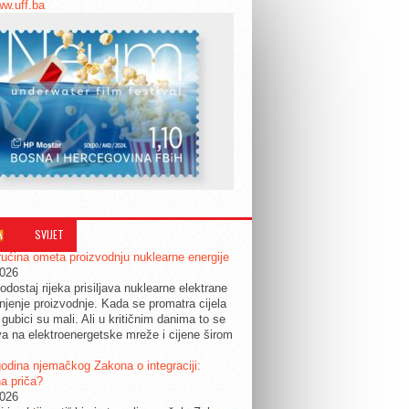
ww.uff.ba
SVIJET
ućina ometa proizvodnju nuklearne energije
2026
odostaj rijeka prisiljava nuklearne elektrane
jenje proizvodnje. Kada se promatra cijela
 gubici su mali. Ali u kritičnim danima to se
a na elektroenergetske mreže i cijene širom
.
odina njemačkog Zakona o integraciji:
a priča?
2026