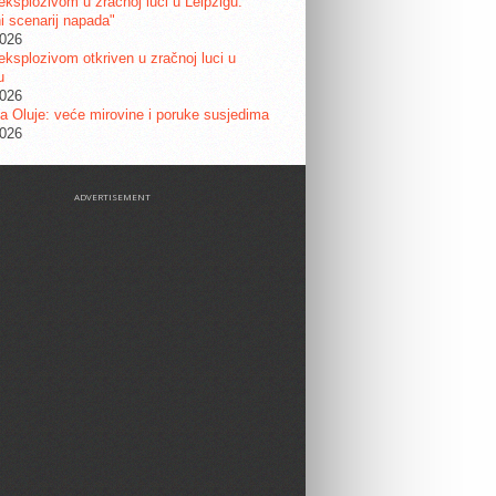
eksplozivom u zračnoj luci u Leipzigu:
ni scenarij napada"
2026
eksplozivom otkriven u zračnoj luci u
u
2026
a Oluje: veće mirovine i poruke susjedima
2026
ADVERTISEMENT