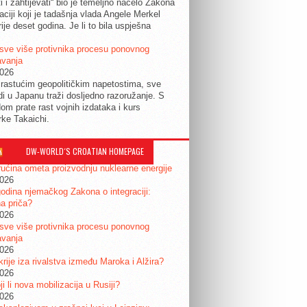
ti i zahtijevati“ bio je temeljno načelo Zakona
raciji koji je tadašnja vlada Angele Merkel
ije deset godina. Je li to bila uspješna
sve više protivnika procesu ponovnog
avanja
2026
rastućim geopolitičkim napetostima, sve
udi u Japanu traži dosljedno razoružanje. S
om prate rast vojnih izdataka i kurs
rke Takaichi.
DW-WORLD´S CROATIAN HOMEPAGE
ućina ometa proizvodnju nuklearne energije
2026
odina njemačkog Zakona o integraciji:
a priča?
2026
sve više protivnika procesu ponovnog
avanja
2026
krije iza rivalstva između Maroka i Alžira?
2026
i li nova mobilizacija u Rusiji?
2026