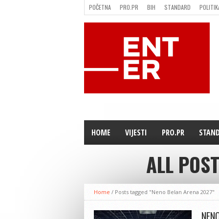
POČETNA
PRO.PR
BIH
STANDARD
POLITIK
FILMING LOCATION IN BH
KONTAKT
HOME
VIJESTI
PRO.PR
STAN
ALL POS
Home
/
Posts tagged "Neno Belan Arena 2027"
NENO