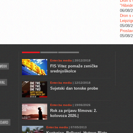
Dron s 
"Hibrid
06/08/
Dron s 
Leipzig
05/08/
Proslav
05/08/
POPULAR
KULTURA
COMMENTS
Enter.ba media
| 20/12/2018
#BIH
FIS Vitez pomaže zeničke
srednjoškolce
VAL
Enter.ba media
| 12/12/2018
Svjetski dan tonske probe
Enter.ba media
| 19/06/2026
Rok za prijavu filmova: 2.
kolovoza 2026.|
NDARD
Enter.ba media
| 07/05/2013
Kusturica, Bellucci, Hutovo Blato