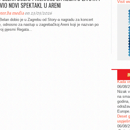
Visit w
VIO NOVI SPEKTAKL U ARENI
ter.ba media
on 23/05/2026
Belan dobio je u Zagrebu od Story-a nagradu za koncert
, odnosno za nastup u zagrebačkoj Areni koji je nazvan po
oj pjesmi Regata...
Kada vr
06/08/
Nizak v
na sman
godina,
odražav
Europe
Deset g
uspješn
06/08/