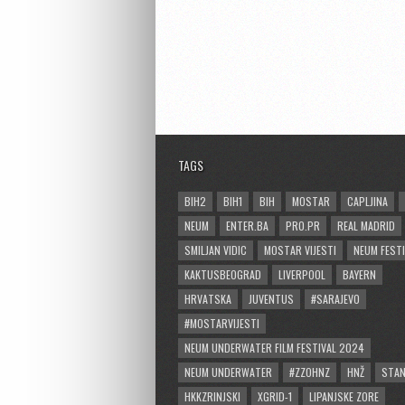
TAGS
BIH2
BIH1
BIH
MOSTAR
CAPLJINA
NEUM
ENTER.BA
PRO.PR
REAL MADRID
SMILJAN VIDIC
MOSTAR VIJESTI
NEUM FESTI
KAKTUSBEOGRAD
LIVERPOOL
BAYERN
HRVATSKA
JUVENTUS
#SARAJEVO
#MOSTARVIJESTI
NEUM UNDERWATER FILM FESTIVAL 2024
NEUM UNDERWATER
#ZZOHNZ
HNŽ
STA
HKKZRINJSKI
XGRID-1
LIPANJSKE ZORE