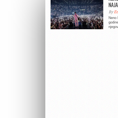
NAJA
By
En
Neno 
godine
njegov