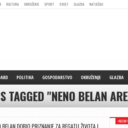
A
KULTURA
OKRUŽENJE
SPORT
SVIJET
GLAZBA
NATJEČAJI
DARD
POLITIKA
GOSPODARSTVO
OKRUŽENJE
GLAZBA
TS TAGGED "NENO BELAN ARE
>NEUM 
 BELAN DOBIO PRIZNANJE ZA REGATU ŽIVOTA I