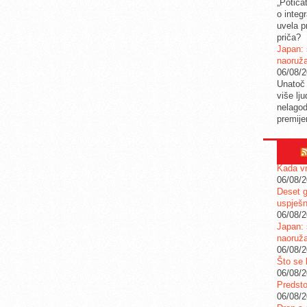
„Potica
o integ
uvela pr
priča?
Japan: 
naoruž
06/08/
Unatoč 
više lj
nelagod
premije
Kada vr
06/08/
Deset g
uspješn
06/08/
Japan: 
naoruž
06/08/
Što se 
06/08/
Predstoj
06/08/