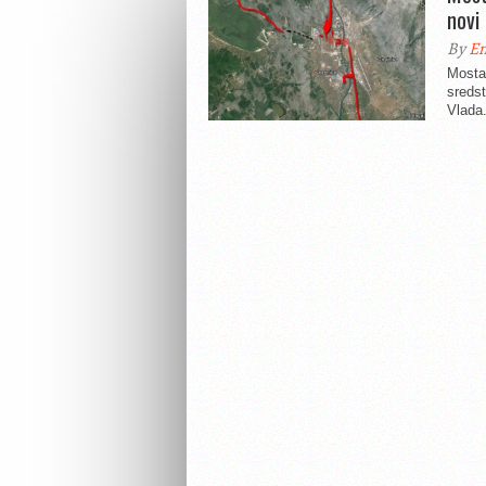
novi
By
En
Mosta
sredst
Vlada.