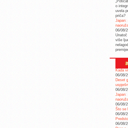
„Potica
o integ
uvela pr
priča?
Japan: 
naoruž
06/08/
Unatoč 
više lj
nelagod
premije
Kada vr
06/08/
Deset g
uspješn
06/08/
Japan: 
naoruž
06/08/
Što se 
06/08/
Predstoj
06/08/