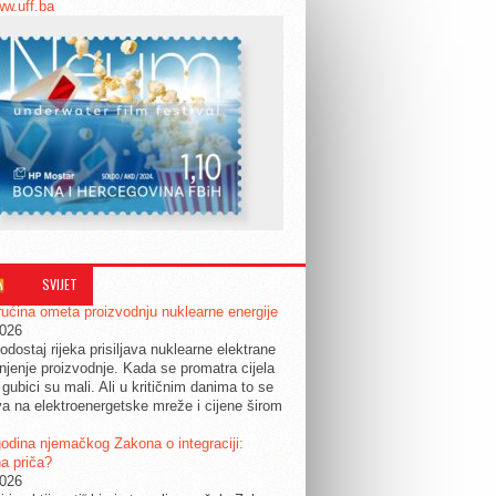
ww.uff.ba
SVIJET
ućina ometa proizvodnju nuklearne energije
2026
odostaj rijeka prisiljava nuklearne elektrane
jenje proizvodnje. Kada se promatra cijela
 gubici su mali. Ali u kritičnim danima to se
a na elektroenergetske mreže i cijene širom
.
odina njemačkog Zakona o integraciji:
a priča?
2026