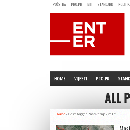
POČETNA
PRO.PR
BIH
STANDARD
POLITIK
FILMING LOCATION IN BH
KONTAKT
HOME
VIJESTI
PRO.PR
STAN
ALL 
Home
/
Posts tagged "nadvožnjak m17"
Most