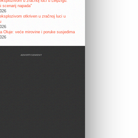
eksplozivom u zračnoj luci u Leipzigu:
ni scenarij napada"
2026
eksplozivom otkriven u zračnoj luci u
u
2026
a Oluje: veće mirovine i poruke susjedima
2026
ADVERTISEMENT