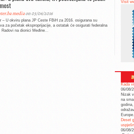
Visit w
 most
ter.ba media
on 03/06/2016
r – U okviru plana JP Ceste FBiH za 2016. osigurana su
va za početak eksproprijacije, a ostatak će osigurati federalna
 Radovi na dionici Međine...
Kada vr
06/08/
Nizak v
na sman
godina,
odražav
Europe
Deset g
uspješn
06/08/