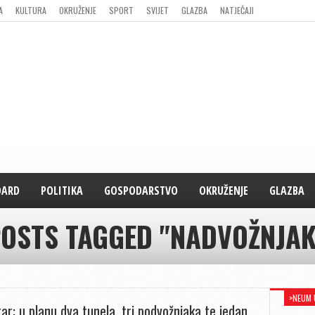
A
KULTURA
OKRUŽENJE
SPORT
SVIJET
GLAZBA
NATJEČAJI
DARD
POLITIKA
GOSPODARSTVO
OKRUŽENJE
GLAZBA
POSTS TAGGED "NADVOŽNJAK
>NEUM 
ar: u planu dva tunela, tri podvožnjaka te jedan