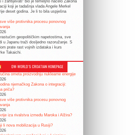
ti i zahtijevati“ bio je temeljno načelo Zakona
raciji koji je tadašnja vlada Angele Merkel
ije deset godina. Je li to bila uspješna
sve više protivnika procesu ponovnog
avanja
2026
rastućim geopolitičkim napetostima, sve
udi u Japanu traži dosljedno razoružanje. S
om prate rast vojnih izdataka i kurs
rke Takaichi.
DW-WORLD´S CROATIAN HOMEPAGE
ućina ometa proizvodnju nuklearne energije
2026
odina njemačkog Zakona o integraciji:
a priča?
2026
sve više protivnika procesu ponovnog
avanja
2026
krije iza rivalstva između Maroka i Alžira?
2026
i li nova mobilizacija u Rusiji?
2026