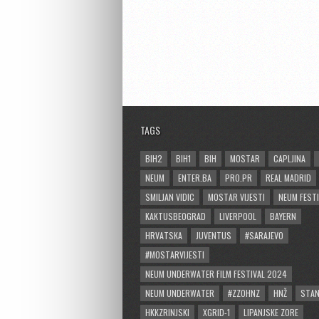
TAGS
BIH2
BIH1
BIH
MOSTAR
CAPLJINA
NEUM
ENTER.BA
PRO.PR
REAL MADRID
SMILJAN VIDIC
MOSTAR VIJESTI
NEUM FESTI
KAKTUSBEOGRAD
LIVERPOOL
BAYERN
HRVATSKA
JUVENTUS
#SARAJEVO
#MOSTARVIJESTI
NEUM UNDERWATER FILM FESTIVAL 2024
NEUM UNDERWATER
#ZZOHNZ
HNŽ
STA
HKKZRINJSKI
XGRID-1
LIPANJSKE ZORE