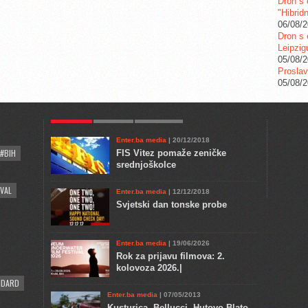
Dron s 
"Hibrid
06/08/
Dron s 
Leipzig
05/08/
Proslav
05/08/
POPULAR
KULTURA
COMMENTS
Enter.ba media
| 20/12/2018
#BIH
FIS Vitez pomaže zeničke
srednjoškolce
VAL
Enter.ba media
| 12/12/2018
Svjetski dan tonske probe
Enter.ba media
| 19/06/2026
Rok za prijavu filmova: 2.
kolovoza 2026.|
NDARD
Enter.ba media
| 07/05/2013
Kusturica, Bellucci, Hutovo Blato